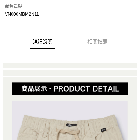
銷售重點
大哥付你分期
VN000MBM2N11
相關說明
【大哥付你分期使用說明】
AFTEE先享後付
1.本服務由台灣大哥大提供，台灣大哥大用戶可立即使用無須另外申請。
2.付款方式選擇「大哥付你分期」，訂單成立後會自動跳轉到大哥付的交易
相關說明
詳細說明
相關推薦
流程，驗證手機門號後，選擇欲分期的期數、繳款截止日，確認付款後即完
【關於「AFTEE先享後付」】
成交易。
ATM付款
AFTEE先享後付是「在收到商品之後才付款」的支付方式。 讓您購物簡單
3.實際核准額度、可分期數及費用金額請依後續交易確認頁面所載為準。
便利好安心！
4.訂單成立30分鐘內，如未前往確認交易或遇審核未通過，訂單將自動取
１．簡單：不需註冊會員、不需綁卡、不需儲值。
運送方式
消。如遇「轉專審核」未通過狀況，表示未達大哥付你分期系統評分，恕無
２．便利：只要手機號碼，簡訊認證，即可結帳。
法說明評估內容。
３．安心：先確認商品／服務後，再付款。
全家取貨付款
【繳款方式說明】
1.分期款項不併入電信帳單，「大哥付你分期」於每月結算日後寄送繳費提
免運費
【「AFTEE先享後付」結帳流程】
醒簡訊。
１．於結帳方式選擇「AFTEE先享後付」後，將跳轉至「AFTEE先享後付」
2.透過簡訊連結打開帳單後，可選擇「超商條碼／台灣大直營門市／銀行轉
付款後全家取貨
結帳頁面，進行簡訊認證並確認金額後，即可完成結帳。
帳／街口支付／iPASS MONEY」等通路繳費。
２．訂單成立數日內，您將收到繳費通知簡訊。
免運費
３．收到繳費通知簡訊後14天內，點擊此簡訊中的連結，可透過四大超商／
【注意事項】
ATM／網路銀行／等多元方式進行付款，方視為交易完成。
萊爾富取貨付款
1.本服務係由「台灣大哥大股份有限公司」（以下簡稱本公司）所提供，讓
※ 請注意：結帳手續完成當下不需立刻繳費，但若您需要取消訂單，請聯絡
用戶於交易時，得透過本服務購買商品或服務，並由商店將買賣／分期付款
免運費
購買商品的店家。未經商家同意取消之訂單仍視為有效，需透過AFTEE先享
買賣價金債權讓與本公司後，依約使用本公司帳單繳交帳款。
後付繳納相關費用。
2.基於同意付款使用「大哥付你分期」之契約關係目的，商店將以您的個人
付款後萊爾富取貨
※ 交易是否成功請以「AFTEE先享後付 」之結帳頁面顯示為準，若有關於
資料（包含姓名、電話或地址）提供予台灣大哥大進項蒐集、處理及利用，