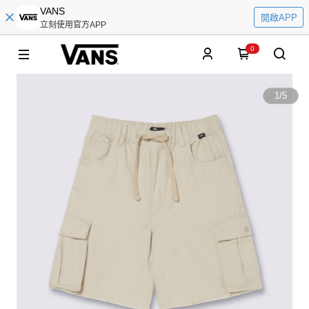
VANS
開啟APP
立刻使用官方APP
0
1
/
5