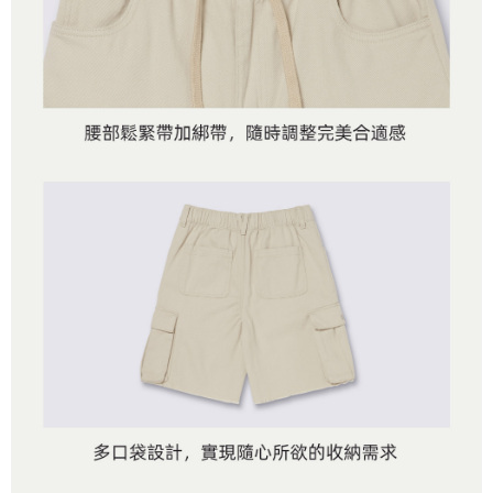
是否繳費成功／繳費後需取消欲退款等相關疑問，請聯繫「AFTEE先享後付
免運費
由本公司與您本人進行分期帳單所需資料之確認、核對及更正。
客戶支援中心」
https://netprotections.freshdesk.com/support/home
3.完整用戶服務條款，請詳閱以下連結：
https://oppay.tw/userRule
7-11取貨付款
【注意事項】
１．透過由恩沛科技股份有限公司提供之「AFTEE先享後付」服務完成之交
免運費
易，需依本服務之必要範圍內提供個人資料，並將交易相關給付款項請求債
權轉讓予恩沛科技股份有限公司。
付款後7-11取貨
２．關於個人資料處理事宜，請瀏覽以下網址：
免運費
https://aftee.tw/terms/#terms3
３．未成年的使用者請事先徵得法定代理人或監護人之同意方可使用
宅配
「AFTEE先享後付」，若未經同意申辦者引起之損失，本公司不負相關責
任。
免運費
４．使用「AFTEE先享後付」時，將依據個別帳號之用戶狀況，依本公司即
時審查核予不同之上限額度；若仍有額度不足之情形，本公司將視審查結果
請求用戶進行身份認證。
５．嚴禁一人註冊多個帳號或使用他人資訊註冊。若發現惡意使用之情形，
恩沛科技股份有限公司將有權停止該用戶之使用額度並採取法律行動。