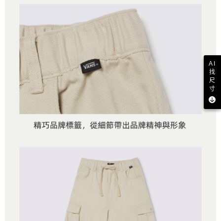
AI
找
尺
寸