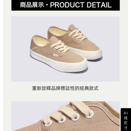
AI
找
尺
寸