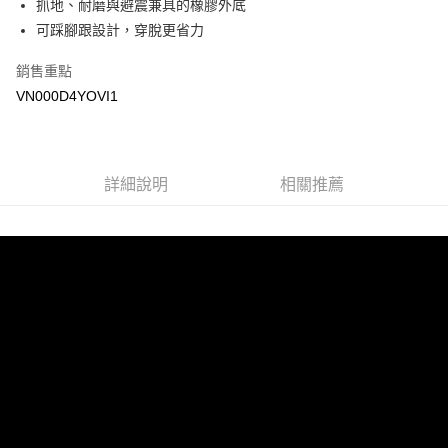
抓地、耐磨與避震兼具的橡膠外底
Google Pay
可踩腳跟設計，穿脫更省力
大哥付你分期
銷售重點
相關說明
VN000D4YOVI1
【大哥付你分期使用說明】
AFTEE先享後付
1.本服務由台灣大哥大提供，台灣大哥大用戶可立即使用無須另外申請。
2.付款方式選擇「大哥付你分期」，訂單成立後會自動跳轉到大哥付的交易
相關說明
流程，驗證手機門號後，選擇欲分期的期數、繳款截止日，確認付款後即完
【關於「AFTEE先享後付」】
成交易。
詳細說明
相關推薦
ATM付款
AFTEE先享後付是「在收到商品之後才付款」的支付方式。 讓您購物簡單
3.實際核准額度、可分期數及費用金額請依後續交易確認頁面所載為準。
便利好安心！
4.訂單成立30分鐘內，如未前往確認交易或遇審核未通過，訂單將自動取
１．簡單：不需註冊會員、不需綁卡、不需儲值。
運送方式
消。如遇「轉專審核」未通過狀況，表示未達大哥付你分期系統評分，恕無
２．便利：只要手機號碼，簡訊認證，即可結帳。
法說明評估內容。
３．安心：先確認商品／服務後，再付款。
全家取貨付款
【繳款方式說明】
1.分期款項不併入電信帳單，「大哥付你分期」於每月結算日後寄送繳費提
免運費
【「AFTEE先享後付」結帳流程】
醒簡訊。
１．於結帳方式選擇「AFTEE先享後付」後，將跳轉至「AFTEE先享後付」
2.透過簡訊連結打開帳單後，可選擇「超商條碼／台灣大直營門市／銀行轉
付款後全家取貨
結帳頁面，進行簡訊認證並確認金額後，即可完成結帳。
帳／街口支付／iPASS MONEY」等通路繳費。
２．訂單成立數日內，您將收到繳費通知簡訊。
免運費
３．收到繳費通知簡訊後14天內，點擊此簡訊中的連結，可透過四大超商／
【注意事項】
ATM／網路銀行／等多元方式進行付款，方視為交易完成。
萊爾富取貨付款
1.本服務係由「台灣大哥大股份有限公司」（以下簡稱本公司）所提供，讓
※ 請注意：結帳手續完成當下不需立刻繳費，但若您需要取消訂單，請聯絡
用戶於交易時，得透過本服務購買商品或服務，並由商店將買賣／分期付款
免運費
購買商品的店家。未經商家同意取消之訂單仍視為有效，需透過AFTEE先享
買賣價金債權讓與本公司後，依約使用本公司帳單繳交帳款。
後付繳納相關費用。