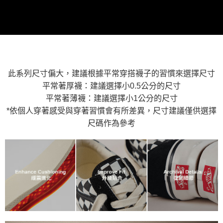
2.基於同意付款使用「大哥付你分期」之契約關係目的，商店將以您的個人
付款後萊爾富取貨
※ 交易是否成功請以「AFTEE先享後付 」之結帳頁面顯示為準，若有關於
資料（包含姓名、電話或地址）提供予台灣大哥大進項蒐集、處理及利用，
是否繳費成功／繳費後需取消欲退款等相關疑問，請聯繫「AFTEE先享後付
免運費
由本公司與您本人進行分期帳單所需資料之確認、核對及更正。
客戶支援中心」
https://netprotections.freshdesk.com/support/home
3.完整用戶服務條款，請詳閱以下連結：
https://oppay.tw/userRule
7-11取貨付款
【注意事項】
１．透過由恩沛科技股份有限公司提供之「AFTEE先享後付」服務完成之交
免運費
易，需依本服務之必要範圍內提供個人資料，並將交易相關給付款項請求債
權轉讓予恩沛科技股份有限公司。
付款後7-11取貨
此系列尺寸偏大，建議根據平常穿搭襪子的習慣來選擇尺寸
２．關於個人資料處理事宜，請瀏覽以下網址：
免運費
平常著厚襪：建議選擇小0.5公分的尺寸
https://aftee.tw/terms/#terms3
３．未成年的使用者請事先徵得法定代理人或監護人之同意方可使用
平常著薄襪：建議選擇小1公分的尺寸
宅配
「AFTEE先享後付」，若未經同意申辦者引起之損失，本公司不負相關責
*依個人穿著感受與穿著習慣會有所差異，尺寸建議僅供選擇
任。
免運費
４．使用「AFTEE先享後付」時，將依據個別帳號之用戶狀況，依本公司即
尺碼作為參考
時審查核予不同之上限額度；若仍有額度不足之情形，本公司將視審查結果
請求用戶進行身份認證。
５．嚴禁一人註冊多個帳號或使用他人資訊註冊。若發現惡意使用之情形，
恩沛科技股份有限公司將有權停止該用戶之使用額度並採取法律行動。