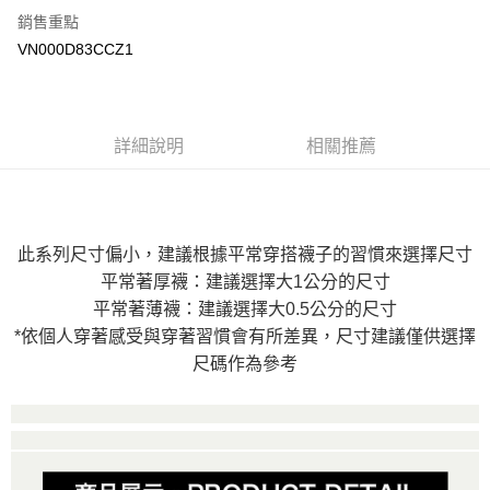
銷售重點
大哥付你分期
VN000D83CCZ1
相關說明
【大哥付你分期使用說明】
AFTEE先享後付
1.本服務由台灣大哥大提供，台灣大哥大用戶可立即使用無須另外申請。
2.付款方式選擇「大哥付你分期」，訂單成立後會自動跳轉到大哥付的交易
相關說明
詳細說明
相關推薦
流程，驗證手機門號後，選擇欲分期的期數、繳款截止日，確認付款後即完
【關於「AFTEE先享後付」】
成交易。
ATM付款
AFTEE先享後付是「在收到商品之後才付款」的支付方式。 讓您購物簡單
3.實際核准額度、可分期數及費用金額請依後續交易確認頁面所載為準。
便利好安心！
4.訂單成立30分鐘內，如未前往確認交易或遇審核未通過，訂單將自動取
１．簡單：不需註冊會員、不需綁卡、不需儲值。
運送方式
消。如遇「轉專審核」未通過狀況，表示未達大哥付你分期系統評分，恕無
２．便利：只要手機號碼，簡訊認證，即可結帳。
法說明評估內容。
此系列尺寸偏小，建議根據平常穿搭襪子的習慣來選擇尺寸
３．安心：先確認商品／服務後，再付款。
全家取貨付款
【繳款方式說明】
平常著厚襪：建議選擇大1公分的尺寸
1.分期款項不併入電信帳單，「大哥付你分期」於每月結算日後寄送繳費提
免運費
【「AFTEE先享後付」結帳流程】
醒簡訊。
平常著薄襪：建議選擇大0.5公分的尺寸
１．於結帳方式選擇「AFTEE先享後付」後，將跳轉至「AFTEE先享後付」
2.透過簡訊連結打開帳單後，可選擇「超商條碼／台灣大直營門市／銀行轉
付款後全家取貨
結帳頁面，進行簡訊認證並確認金額後，即可完成結帳。
*依個人穿著感受與穿著習慣會有所差異，尺寸建議僅供選擇
帳／街口支付／iPASS MONEY」等通路繳費。
２．訂單成立數日內，您將收到繳費通知簡訊。
免運費
尺碼作為參考
３．收到繳費通知簡訊後14天內，點擊此簡訊中的連結，可透過四大超商／
【注意事項】
ATM／網路銀行／等多元方式進行付款，方視為交易完成。
萊爾富取貨付款
1.本服務係由「台灣大哥大股份有限公司」（以下簡稱本公司）所提供，讓
※ 請注意：結帳手續完成當下不需立刻繳費，但若您需要取消訂單，請聯絡
用戶於交易時，得透過本服務購買商品或服務，並由商店將買賣／分期付款
免運費
購買商品的店家。未經商家同意取消之訂單仍視為有效，需透過AFTEE先享
買賣價金債權讓與本公司後，依約使用本公司帳單繳交帳款。
後付繳納相關費用。
2.基於同意付款使用「大哥付你分期」之契約關係目的，商店將以您的個人
付款後萊爾富取貨
※ 交易是否成功請以「AFTEE先享後付 」之結帳頁面顯示為準，若有關於
資料（包含姓名、電話或地址）提供予台灣大哥大進項蒐集、處理及利用，