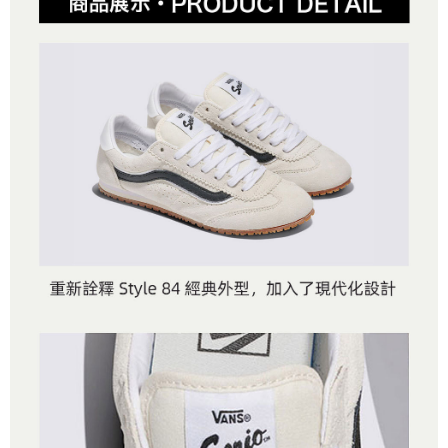
是否繳費成功／繳費後需取消欲退款等相關疑問，請聯繫「AFTEE先享後付
免運費
由本公司與您本人進行分期帳單所需資料之確認、核對及更正。
客戶支援中心」
https://netprotections.freshdesk.com/support/home
3.完整用戶服務條款，請詳閱以下連結：
https://oppay.tw/userRule
7-11取貨付款
【注意事項】
１．透過由恩沛科技股份有限公司提供之「AFTEE先享後付」服務完成之交
免運費
易，需依本服務之必要範圍內提供個人資料，並將交易相關給付款項請求債
權轉讓予恩沛科技股份有限公司。
付款後7-11取貨
２．關於個人資料處理事宜，請瀏覽以下網址：
免運費
https://aftee.tw/terms/#terms3
３．未成年的使用者請事先徵得法定代理人或監護人之同意方可使用
宅配
「AFTEE先享後付」，若未經同意申辦者引起之損失，本公司不負相關責
任。
免運費
４．使用「AFTEE先享後付」時，將依據個別帳號之用戶狀況，依本公司即
時審查核予不同之上限額度；若仍有額度不足之情形，本公司將視審查結果
請求用戶進行身份認證。
５．嚴禁一人註冊多個帳號或使用他人資訊註冊。若發現惡意使用之情形，
恩沛科技股份有限公司將有權停止該用戶之使用額度並採取法律行動。