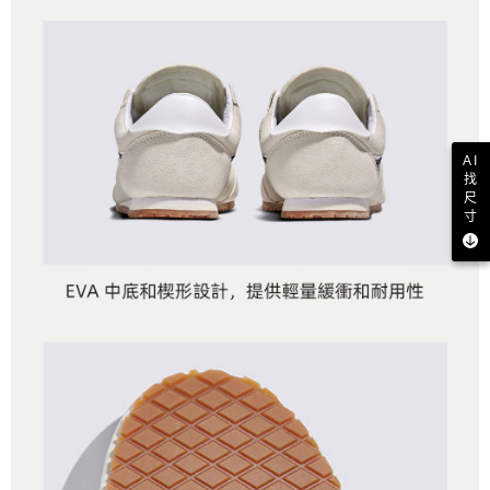
AI
找
尺
寸