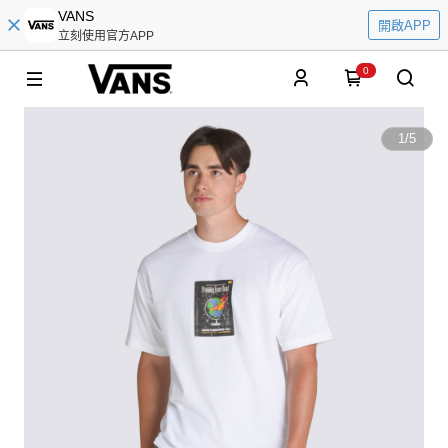
VANS
開啟APP
立刻使用官方APP
0
1
/
5