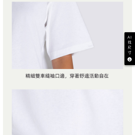
AI
找
尺
寸