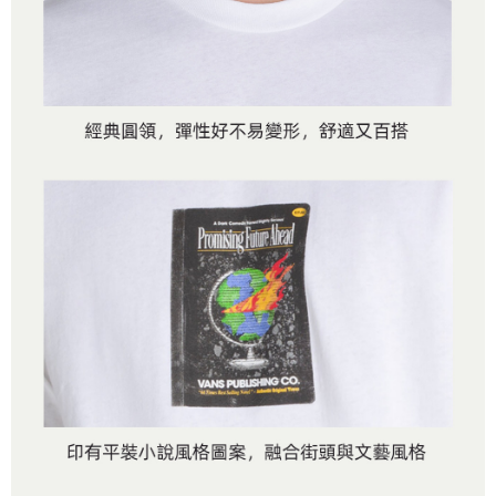
是否繳費成功／繳費後需取消欲退款等相關疑問，請聯繫「AFTEE先享後付
免運費
由本公司與您本人進行分期帳單所需資料之確認、核對及更正。
客戶支援中心」
https://netprotections.freshdesk.com/support/home
3.完整用戶服務條款，請詳閱以下連結：
https://oppay.tw/userRule
7-11取貨付款
【注意事項】
１．透過由恩沛科技股份有限公司提供之「AFTEE先享後付」服務完成之交
免運費
易，需依本服務之必要範圍內提供個人資料，並將交易相關給付款項請求債
權轉讓予恩沛科技股份有限公司。
付款後7-11取貨
２．關於個人資料處理事宜，請瀏覽以下網址：
免運費
https://aftee.tw/terms/#terms3
３．未成年的使用者請事先徵得法定代理人或監護人之同意方可使用
宅配
「AFTEE先享後付」，若未經同意申辦者引起之損失，本公司不負相關責
任。
免運費
４．使用「AFTEE先享後付」時，將依據個別帳號之用戶狀況，依本公司即
時審查核予不同之上限額度；若仍有額度不足之情形，本公司將視審查結果
請求用戶進行身份認證。
５．嚴禁一人註冊多個帳號或使用他人資訊註冊。若發現惡意使用之情形，
恩沛科技股份有限公司將有權停止該用戶之使用額度並採取法律行動。