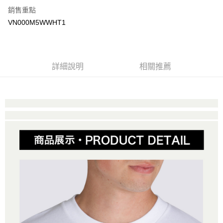
銷售重點
大哥付你分期
VN000M5WWHT1
相關說明
【大哥付你分期使用說明】
AFTEE先享後付
1.本服務由台灣大哥大提供，台灣大哥大用戶可立即使用無須另外申請。
2.付款方式選擇「大哥付你分期」，訂單成立後會自動跳轉到大哥付的交易
相關說明
詳細說明
相關推薦
流程，驗證手機門號後，選擇欲分期的期數、繳款截止日，確認付款後即完
【關於「AFTEE先享後付」】
成交易。
ATM付款
AFTEE先享後付是「在收到商品之後才付款」的支付方式。 讓您購物簡單
3.實際核准額度、可分期數及費用金額請依後續交易確認頁面所載為準。
便利好安心！
4.訂單成立30分鐘內，如未前往確認交易或遇審核未通過，訂單將自動取
１．簡單：不需註冊會員、不需綁卡、不需儲值。
運送方式
消。如遇「轉專審核」未通過狀況，表示未達大哥付你分期系統評分，恕無
２．便利：只要手機號碼，簡訊認證，即可結帳。
法說明評估內容。
３．安心：先確認商品／服務後，再付款。
全家取貨付款
【繳款方式說明】
1.分期款項不併入電信帳單，「大哥付你分期」於每月結算日後寄送繳費提
免運費
【「AFTEE先享後付」結帳流程】
醒簡訊。
１．於結帳方式選擇「AFTEE先享後付」後，將跳轉至「AFTEE先享後付」
2.透過簡訊連結打開帳單後，可選擇「超商條碼／台灣大直營門市／銀行轉
付款後全家取貨
結帳頁面，進行簡訊認證並確認金額後，即可完成結帳。
帳／街口支付／iPASS MONEY」等通路繳費。
２．訂單成立數日內，您將收到繳費通知簡訊。
免運費
３．收到繳費通知簡訊後14天內，點擊此簡訊中的連結，可透過四大超商／
【注意事項】
ATM／網路銀行／等多元方式進行付款，方視為交易完成。
萊爾富取貨付款
1.本服務係由「台灣大哥大股份有限公司」（以下簡稱本公司）所提供，讓
※ 請注意：結帳手續完成當下不需立刻繳費，但若您需要取消訂單，請聯絡
用戶於交易時，得透過本服務購買商品或服務，並由商店將買賣／分期付款
免運費
購買商品的店家。未經商家同意取消之訂單仍視為有效，需透過AFTEE先享
買賣價金債權讓與本公司後，依約使用本公司帳單繳交帳款。
後付繳納相關費用。
2.基於同意付款使用「大哥付你分期」之契約關係目的，商店將以您的個人
付款後萊爾富取貨
※ 交易是否成功請以「AFTEE先享後付 」之結帳頁面顯示為準，若有關於
資料（包含姓名、電話或地址）提供予台灣大哥大進項蒐集、處理及利用，