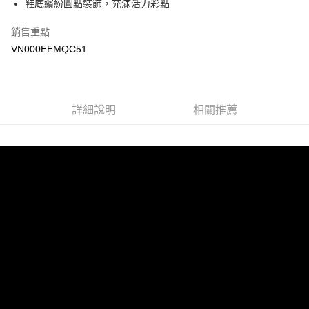
鞋底繽紛圓點裝飾，充滿活力彩點
Google Pay
銷售重點
大哥付你分期
VN000EEMQC51
相關說明
【大哥付你分期使用說明】
AFTEE先享後付
1.本服務由台灣大哥大提供，台灣大哥大用戶可立即使用無須另外申請。
2.付款方式選擇「大哥付你分期」，訂單成立後會自動跳轉到大哥付的交易
相關說明
詳細說明
相關推薦
流程，驗證手機門號後，選擇欲分期的期數、繳款截止日，確認付款後即完
【關於「AFTEE先享後付」】
成交易。
ATM付款
AFTEE先享後付是「在收到商品之後才付款」的支付方式。 讓您購物簡單
3.實際核准額度、可分期數及費用金額請依後續交易確認頁面所載為準。
便利好安心！
4.訂單成立30分鐘內，如未前往確認交易或遇審核未通過，訂單將自動取
１．簡單：不需註冊會員、不需綁卡、不需儲值。
運送方式
消。如遇「轉專審核」未通過狀況，表示未達大哥付你分期系統評分，恕無
２．便利：只要手機號碼，簡訊認證，即可結帳。
法說明評估內容。
３．安心：先確認商品／服務後，再付款。
全家取貨付款
【繳款方式說明】
1.分期款項不併入電信帳單，「大哥付你分期」於每月結算日後寄送繳費提
免運費
【「AFTEE先享後付」結帳流程】
醒簡訊。
１．於結帳方式選擇「AFTEE先享後付」後，將跳轉至「AFTEE先享後付」
2.透過簡訊連結打開帳單後，可選擇「超商條碼／台灣大直營門市／銀行轉
付款後全家取貨
結帳頁面，進行簡訊認證並確認金額後，即可完成結帳。
帳／街口支付／iPASS MONEY」等通路繳費。
２．訂單成立數日內，您將收到繳費通知簡訊。
免運費
３．收到繳費通知簡訊後14天內，點擊此簡訊中的連結，可透過四大超商／
【注意事項】
ATM／網路銀行／等多元方式進行付款，方視為交易完成。
萊爾富取貨付款
1.本服務係由「台灣大哥大股份有限公司」（以下簡稱本公司）所提供，讓
※ 請注意：結帳手續完成當下不需立刻繳費，但若您需要取消訂單，請聯絡
用戶於交易時，得透過本服務購買商品或服務，並由商店將買賣／分期付款
免運費
購買商品的店家。未經商家同意取消之訂單仍視為有效，需透過AFTEE先享
買賣價金債權讓與本公司後，依約使用本公司帳單繳交帳款。
後付繳納相關費用。