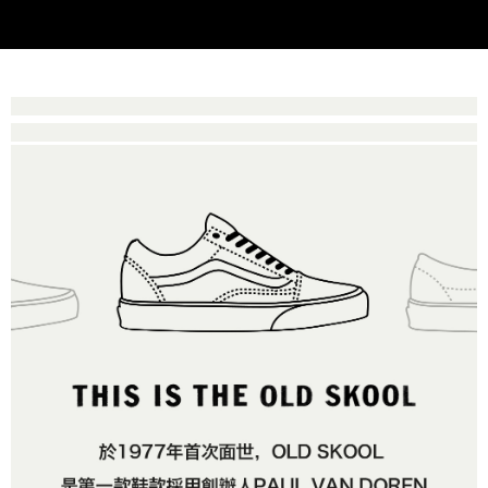
2.基於同意付款使用「大哥付你分期」之契約關係目的，商店將以您的個人
付款後萊爾富取貨
※ 交易是否成功請以「AFTEE先享後付 」之結帳頁面顯示為準，若有關於
資料（包含姓名、電話或地址）提供予台灣大哥大進項蒐集、處理及利用，
是否繳費成功／繳費後需取消欲退款等相關疑問，請聯繫「AFTEE先享後付
免運費
由本公司與您本人進行分期帳單所需資料之確認、核對及更正。
客戶支援中心」
https://netprotections.freshdesk.com/support/home
3.完整用戶服務條款，請詳閱以下連結：
https://oppay.tw/userRule
7-11取貨付款
【注意事項】
１．透過由恩沛科技股份有限公司提供之「AFTEE先享後付」服務完成之交
免運費
易，需依本服務之必要範圍內提供個人資料，並將交易相關給付款項請求債
權轉讓予恩沛科技股份有限公司。
付款後7-11取貨
２．關於個人資料處理事宜，請瀏覽以下網址：
免運費
https://aftee.tw/terms/#terms3
３．未成年的使用者請事先徵得法定代理人或監護人之同意方可使用
宅配
「AFTEE先享後付」，若未經同意申辦者引起之損失，本公司不負相關責
任。
免運費
４．使用「AFTEE先享後付」時，將依據個別帳號之用戶狀況，依本公司即
時審查核予不同之上限額度；若仍有額度不足之情形，本公司將視審查結果
請求用戶進行身份認證。
５．嚴禁一人註冊多個帳號或使用他人資訊註冊。若發現惡意使用之情形，
恩沛科技股份有限公司將有權停止該用戶之使用額度並採取法律行動。