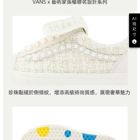
AI
找
尺
寸