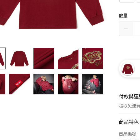
數量
付款與運
超取免運
付款方式
商品特色
信用卡一
商品編號