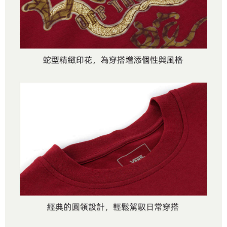
是否繳費成功／繳費後需取消欲退款等相關疑問，請聯繫「AFTEE先享後付
免運費
由本公司與您本人進行分期帳單所需資料之確認、核對及更正。
客戶支援中心」
https://netprotections.freshdesk.com/support/home
3.完整用戶服務條款，請詳閱以下連結：
https://oppay.tw/userRule
7-11取貨付款
【注意事項】
１．透過由恩沛科技股份有限公司提供之「AFTEE先享後付」服務完成之交
免運費
易，需依本服務之必要範圍內提供個人資料，並將交易相關給付款項請求債
權轉讓予恩沛科技股份有限公司。
付款後7-11取貨
２．關於個人資料處理事宜，請瀏覽以下網址：
免運費
https://aftee.tw/terms/#terms3
３．未成年的使用者請事先徵得法定代理人或監護人之同意方可使用
宅配
「AFTEE先享後付」，若未經同意申辦者引起之損失，本公司不負相關責
任。
免運費
４．使用「AFTEE先享後付」時，將依據個別帳號之用戶狀況，依本公司即
時審查核予不同之上限額度；若仍有額度不足之情形，本公司將視審查結果
請求用戶進行身份認證。
５．嚴禁一人註冊多個帳號或使用他人資訊註冊。若發現惡意使用之情形，
恩沛科技股份有限公司將有權停止該用戶之使用額度並採取法律行動。