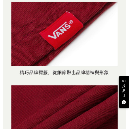
AI
找
尺
寸