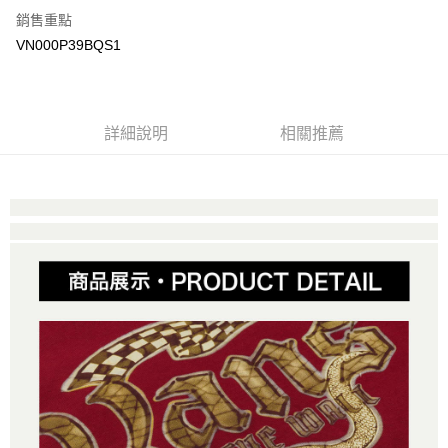
銷售重點
大哥付你分期
VN000P39BQS1
相關說明
【大哥付你分期使用說明】
AFTEE先享後付
1.本服務由台灣大哥大提供，台灣大哥大用戶可立即使用無須另外申請。
2.付款方式選擇「大哥付你分期」，訂單成立後會自動跳轉到大哥付的交易
相關說明
詳細說明
相關推薦
流程，驗證手機門號後，選擇欲分期的期數、繳款截止日，確認付款後即完
【關於「AFTEE先享後付」】
成交易。
ATM付款
AFTEE先享後付是「在收到商品之後才付款」的支付方式。 讓您購物簡單
3.實際核准額度、可分期數及費用金額請依後續交易確認頁面所載為準。
便利好安心！
4.訂單成立30分鐘內，如未前往確認交易或遇審核未通過，訂單將自動取
１．簡單：不需註冊會員、不需綁卡、不需儲值。
運送方式
消。如遇「轉專審核」未通過狀況，表示未達大哥付你分期系統評分，恕無
２．便利：只要手機號碼，簡訊認證，即可結帳。
法說明評估內容。
３．安心：先確認商品／服務後，再付款。
全家取貨付款
【繳款方式說明】
1.分期款項不併入電信帳單，「大哥付你分期」於每月結算日後寄送繳費提
免運費
【「AFTEE先享後付」結帳流程】
醒簡訊。
１．於結帳方式選擇「AFTEE先享後付」後，將跳轉至「AFTEE先享後付」
2.透過簡訊連結打開帳單後，可選擇「超商條碼／台灣大直營門市／銀行轉
付款後全家取貨
結帳頁面，進行簡訊認證並確認金額後，即可完成結帳。
帳／街口支付／iPASS MONEY」等通路繳費。
２．訂單成立數日內，您將收到繳費通知簡訊。
免運費
３．收到繳費通知簡訊後14天內，點擊此簡訊中的連結，可透過四大超商／
【注意事項】
ATM／網路銀行／等多元方式進行付款，方視為交易完成。
萊爾富取貨付款
1.本服務係由「台灣大哥大股份有限公司」（以下簡稱本公司）所提供，讓
※ 請注意：結帳手續完成當下不需立刻繳費，但若您需要取消訂單，請聯絡
用戶於交易時，得透過本服務購買商品或服務，並由商店將買賣／分期付款
免運費
購買商品的店家。未經商家同意取消之訂單仍視為有效，需透過AFTEE先享
買賣價金債權讓與本公司後，依約使用本公司帳單繳交帳款。
後付繳納相關費用。
2.基於同意付款使用「大哥付你分期」之契約關係目的，商店將以您的個人
付款後萊爾富取貨
※ 交易是否成功請以「AFTEE先享後付 」之結帳頁面顯示為準，若有關於
資料（包含姓名、電話或地址）提供予台灣大哥大進項蒐集、處理及利用，