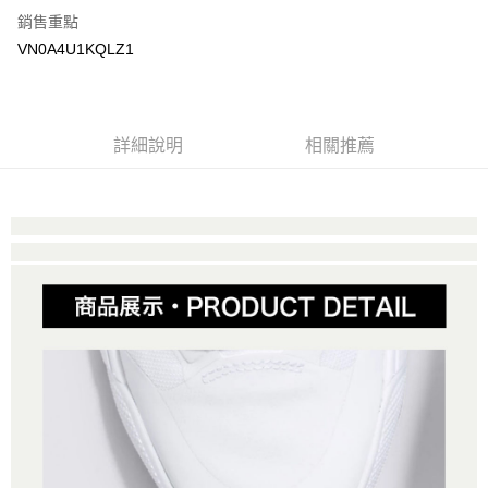
銷售重點
大哥付你分期
VN0A4U1KQLZ1
相關說明
【大哥付你分期使用說明】
AFTEE先享後付
1.本服務由台灣大哥大提供，台灣大哥大用戶可立即使用無須另外申請。
2.付款方式選擇「大哥付你分期」，訂單成立後會自動跳轉到大哥付的交易
相關說明
詳細說明
相關推薦
流程，驗證手機門號後，選擇欲分期的期數、繳款截止日，確認付款後即完
【關於「AFTEE先享後付」】
成交易。
ATM付款
AFTEE先享後付是「在收到商品之後才付款」的支付方式。 讓您購物簡單
3.實際核准額度、可分期數及費用金額請依後續交易確認頁面所載為準。
便利好安心！
4.訂單成立30分鐘內，如未前往確認交易或遇審核未通過，訂單將自動取
１．簡單：不需註冊會員、不需綁卡、不需儲值。
運送方式
消。如遇「轉專審核」未通過狀況，表示未達大哥付你分期系統評分，恕無
２．便利：只要手機號碼，簡訊認證，即可結帳。
法說明評估內容。
３．安心：先確認商品／服務後，再付款。
全家取貨付款
【繳款方式說明】
1.分期款項不併入電信帳單，「大哥付你分期」於每月結算日後寄送繳費提
免運費
【「AFTEE先享後付」結帳流程】
醒簡訊。
１．於結帳方式選擇「AFTEE先享後付」後，將跳轉至「AFTEE先享後付」
2.透過簡訊連結打開帳單後，可選擇「超商條碼／台灣大直營門市／銀行轉
付款後全家取貨
結帳頁面，進行簡訊認證並確認金額後，即可完成結帳。
帳／街口支付／iPASS MONEY」等通路繳費。
２．訂單成立數日內，您將收到繳費通知簡訊。
免運費
３．收到繳費通知簡訊後14天內，點擊此簡訊中的連結，可透過四大超商／
【注意事項】
ATM／網路銀行／等多元方式進行付款，方視為交易完成。
萊爾富取貨付款
1.本服務係由「台灣大哥大股份有限公司」（以下簡稱本公司）所提供，讓
※ 請注意：結帳手續完成當下不需立刻繳費，但若您需要取消訂單，請聯絡
用戶於交易時，得透過本服務購買商品或服務，並由商店將買賣／分期付款
免運費
購買商品的店家。未經商家同意取消之訂單仍視為有效，需透過AFTEE先享
買賣價金債權讓與本公司後，依約使用本公司帳單繳交帳款。
後付繳納相關費用。
2.基於同意付款使用「大哥付你分期」之契約關係目的，商店將以您的個人
付款後萊爾富取貨
※ 交易是否成功請以「AFTEE先享後付 」之結帳頁面顯示為準，若有關於
資料（包含姓名、電話或地址）提供予台灣大哥大進項蒐集、處理及利用，