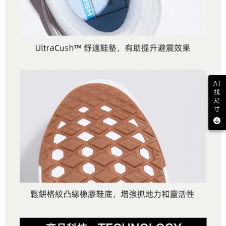
AI
找
尺
寸