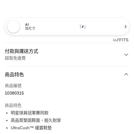
AI
找尺寸
付款與運送方式
超取免運費
付款方式
商品特色
信用卡一次付款
商品編號
超商取貨付款
10380315
LINE Pay
商品特色
Apple Pay
明星球員冠軍賽同款
高品質堅固鞋面，經久耐穿
悠遊付
UltraCush™ 緩震鞋墊
Google Pay