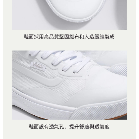
是否繳費成功／繳費後需取消欲退款等相關疑問，請聯繫「AFTEE先享後付
免運費
由本公司與您本人進行分期帳單所需資料之確認、核對及更正。
客戶支援中心」
https://netprotections.freshdesk.com/support/home
3.完整用戶服務條款，請詳閱以下連結：
https://oppay.tw/userRule
7-11取貨付款
【注意事項】
１．透過由恩沛科技股份有限公司提供之「AFTEE先享後付」服務完成之交
免運費
易，需依本服務之必要範圍內提供個人資料，並將交易相關給付款項請求債
權轉讓予恩沛科技股份有限公司。
付款後7-11取貨
２．關於個人資料處理事宜，請瀏覽以下網址：
免運費
https://aftee.tw/terms/#terms3
３．未成年的使用者請事先徵得法定代理人或監護人之同意方可使用
宅配
「AFTEE先享後付」，若未經同意申辦者引起之損失，本公司不負相關責
任。
免運費
４．使用「AFTEE先享後付」時，將依據個別帳號之用戶狀況，依本公司即
時審查核予不同之上限額度；若仍有額度不足之情形，本公司將視審查結果
請求用戶進行身份認證。
５．嚴禁一人註冊多個帳號或使用他人資訊註冊。若發現惡意使用之情形，
恩沛科技股份有限公司將有權停止該用戶之使用額度並採取法律行動。