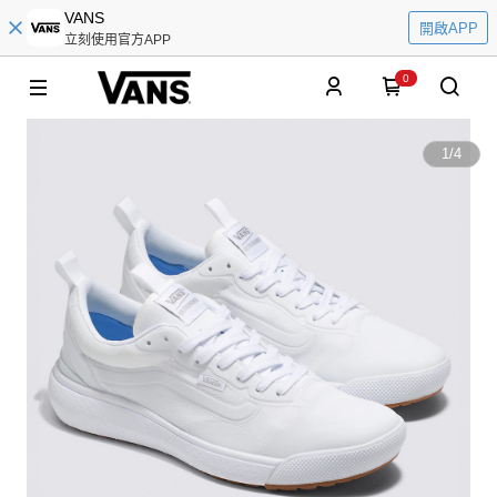
VANS
開啟APP
立刻使用官方APP
0
1
/
4