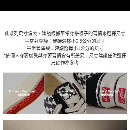
付款後萊爾富取貨
※ 交易是否成功請以「AFTEE先享後付 」之結帳頁面顯示為準，若有關於
資料（包含姓名、電話或地址）提供予台灣大哥大進項蒐集、處理及利用，
是否繳費成功／繳費後需取消欲退款等相關疑問，請聯繫「AFTEE先享後付
免運費
由本公司與您本人進行分期帳單所需資料之確認、核對及更正。
客戶支援中心」
https://netprotections.freshdesk.com/support/home
3.完整用戶服務條款，請詳閱以下連結：
https://oppay.tw/userRule
7-11取貨付款
【注意事項】
１．透過由恩沛科技股份有限公司提供之「AFTEE先享後付」服務完成之交
免運費
易，需依本服務之必要範圍內提供個人資料，並將交易相關給付款項請求債
此系列尺寸偏大，建議根據平常穿搭襪子的習慣來選擇尺寸
權轉讓予恩沛科技股份有限公司。
付款後7-11取貨
平常著厚襪：建議選擇小0.5公分的尺寸
２．關於個人資料處理事宜，請瀏覽以下網址：
免運費
https://aftee.tw/terms/#terms3
平常著薄襪：建議選擇小1公分的尺寸
３．未成年的使用者請事先徵得法定代理人或監護人之同意方可使用
*依個人穿著感受與穿著習慣會有所差異，尺寸建議僅供選擇
宅配
「AFTEE先享後付」，若未經同意申辦者引起之損失，本公司不負相關責
尺碼作為參考
任。
免運費
４．使用「AFTEE先享後付」時，將依據個別帳號之用戶狀況，依本公司即
時審查核予不同之上限額度；若仍有額度不足之情形，本公司將視審查結果
請求用戶進行身份認證。
５．嚴禁一人註冊多個帳號或使用他人資訊註冊。若發現惡意使用之情形，
恩沛科技股份有限公司將有權停止該用戶之使用額度並採取法律行動。