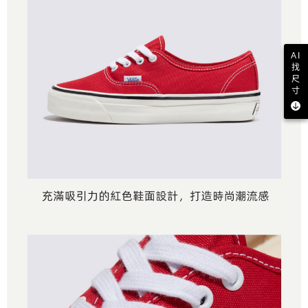
AI
找
尺
寸