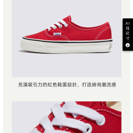
AI
找
尺
寸