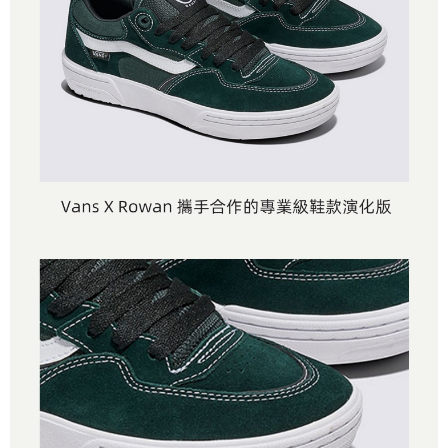
是否繳費成功／繳費後需取消欲退款等相關疑問，請聯繫「AFTEE先享後付
免運費
由本公司與您本人進行分期帳單所需資料之確認、核對及更正。
客戶支援中心」
https://netprotections.freshdesk.com/support/home
3.完整用戶服務條款，請詳閱以下連結：
https://oppay.tw/userRule
7-11取貨付款
【注意事項】
１．透過由恩沛科技股份有限公司提供之「AFTEE先享後付」服務完成之交
免運費
易，需依本服務之必要範圍內提供個人資料，並將交易相關給付款項請求債
權轉讓予恩沛科技股份有限公司。
付款後7-11取貨
２．關於個人資料處理事宜，請瀏覽以下網址：
免運費
https://aftee.tw/terms/#terms3
３．未成年的使用者請事先徵得法定代理人或監護人之同意方可使用
宅配
「AFTEE先享後付」，若未經同意申辦者引起之損失，本公司不負相關責
任。
免運費
４．使用「AFTEE先享後付」時，將依據個別帳號之用戶狀況，依本公司即
時審查核予不同之上限額度；若仍有額度不足之情形，本公司將視審查結果
請求用戶進行身份認證。
５．嚴禁一人註冊多個帳號或使用他人資訊註冊。若發現惡意使用之情形，
恩沛科技股份有限公司將有權停止該用戶之使用額度並採取法律行動。