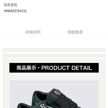
銷售重點
大哥付你分期
VN0A2Z3I1CI1
相關說明
【大哥付你分期使用說明】
AFTEE先享後付
1.本服務由台灣大哥大提供，台灣大哥大用戶可立即使用無須另外申請。
2.付款方式選擇「大哥付你分期」，訂單成立後會自動跳轉到大哥付的交易
相關說明
詳細說明
相關推薦
流程，驗證手機門號後，選擇欲分期的期數、繳款截止日，確認付款後即完
【關於「AFTEE先享後付」】
成交易。
ATM付款
AFTEE先享後付是「在收到商品之後才付款」的支付方式。 讓您購物簡單
3.實際核准額度、可分期數及費用金額請依後續交易確認頁面所載為準。
便利好安心！
4.訂單成立30分鐘內，如未前往確認交易或遇審核未通過，訂單將自動取
１．簡單：不需註冊會員、不需綁卡、不需儲值。
運送方式
消。如遇「轉專審核」未通過狀況，表示未達大哥付你分期系統評分，恕無
２．便利：只要手機號碼，簡訊認證，即可結帳。
法說明評估內容。
３．安心：先確認商品／服務後，再付款。
全家取貨付款
【繳款方式說明】
1.分期款項不併入電信帳單，「大哥付你分期」於每月結算日後寄送繳費提
免運費
【「AFTEE先享後付」結帳流程】
醒簡訊。
１．於結帳方式選擇「AFTEE先享後付」後，將跳轉至「AFTEE先享後付」
2.透過簡訊連結打開帳單後，可選擇「超商條碼／台灣大直營門市／銀行轉
付款後全家取貨
結帳頁面，進行簡訊認證並確認金額後，即可完成結帳。
帳／街口支付／iPASS MONEY」等通路繳費。
２．訂單成立數日內，您將收到繳費通知簡訊。
免運費
３．收到繳費通知簡訊後14天內，點擊此簡訊中的連結，可透過四大超商／
【注意事項】
ATM／網路銀行／等多元方式進行付款，方視為交易完成。
萊爾富取貨付款
1.本服務係由「台灣大哥大股份有限公司」（以下簡稱本公司）所提供，讓
※ 請注意：結帳手續完成當下不需立刻繳費，但若您需要取消訂單，請聯絡
用戶於交易時，得透過本服務購買商品或服務，並由商店將買賣／分期付款
免運費
購買商品的店家。未經商家同意取消之訂單仍視為有效，需透過AFTEE先享
買賣價金債權讓與本公司後，依約使用本公司帳單繳交帳款。
後付繳納相關費用。
2.基於同意付款使用「大哥付你分期」之契約關係目的，商店將以您的個人
付款後萊爾富取貨
※ 交易是否成功請以「AFTEE先享後付 」之結帳頁面顯示為準，若有關於
資料（包含姓名、電話或地址）提供予台灣大哥大進項蒐集、處理及利用，