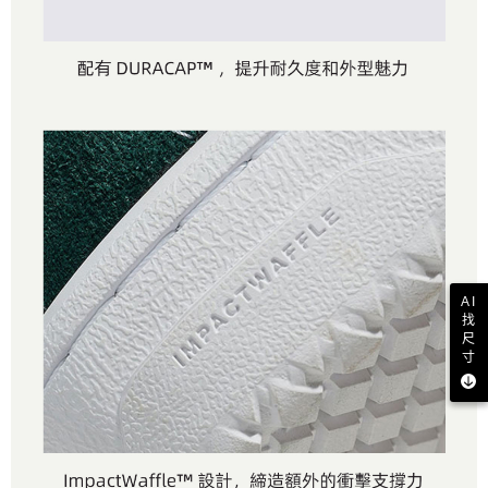
AI
找
尺
寸