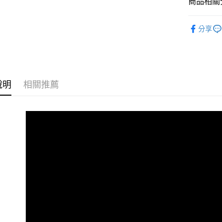
商品相關分
【大哥付
AFTEE先
1.本服務
全商品專
2.付款方
相關說明
分享
流程，驗
兒童
小
【關於「A
ATM付款
完成交易
AFTEE
兒童
小童
3.實際核
便利好安
4.訂單成
１．簡單
😎精選活
消。如遇
２．便利
運送方式
無法說明
３．安心
說明
相關推薦
😎精選活
【繳款方
全家取貨
1.分期款
【「AFT
兒童
兒
醒簡訊。
每筆NT$8
１．於結帳
2.透過簡
🏁經典款
付」結帳
帳／街口支
付款後全
２．訂單
３．收到繳
每筆NT$8
【注意事
／ATM／
1.本服務
※ 請注意
萊爾富取
用戶於交
絡購買商品
款買賣價
先享後付
每筆NT$8
2.基於同
※ 交易是
資料（包
是否繳費成
付款後萊
用，由本
付客戶支
每筆NT$8
3.完整用
【注意事