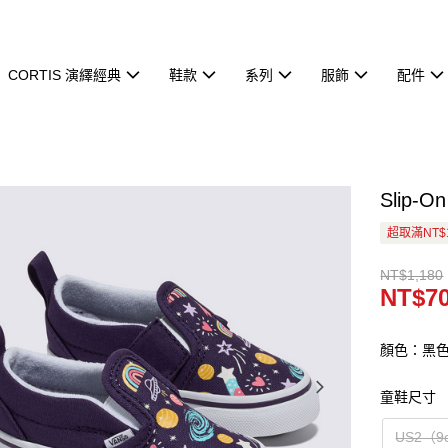
CORTIS 演繹經典
鞋款
系列
服飾
配件
Slip
超取滿NT$
NT$1,180
NT$7
顏色：黑
童鞋尺寸
US2（9