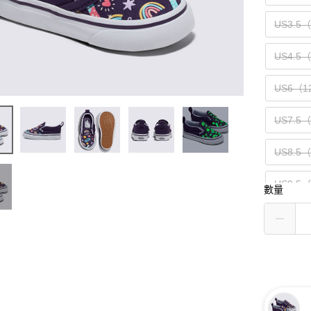
US3.5
US4.5
US6（1
US7.5
US8.5
US9.5
數量