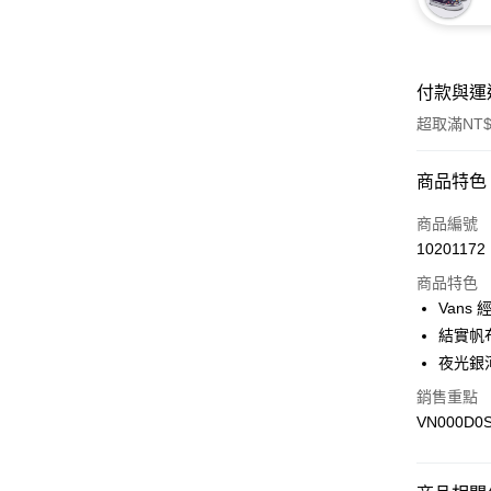
付款與運
超取滿NT$
付款方式
商品特色
信用卡一
商品編號
10201172
超商取貨
商品特色
LINE Pay
Vans
結實帆
Apple Pay
夜光銀
悠遊付
銷售重點
VN000D0
Google Pa
大哥付你
相關說明