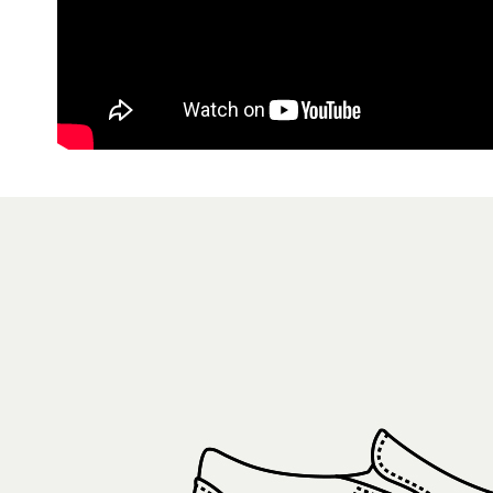
7-11取貨
１．透過由
交易，需
每筆NT$8
求債權轉
２．關於
付款後7-1
https://aft
每筆NT$8
３．未成
「AFTE
宅配
任。
４．使用「
每筆NT$8
即時審查
結果請求
５．嚴禁
形，恩沛
動。