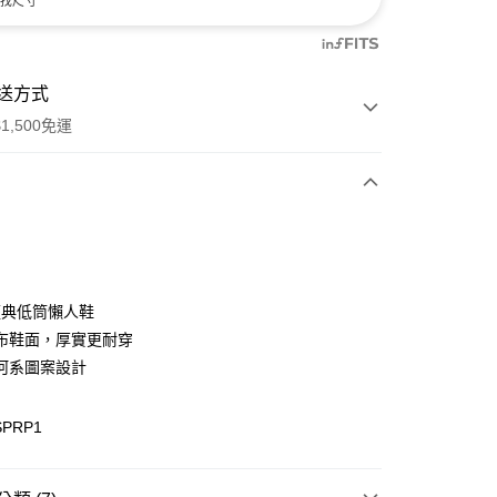
找尺寸
送方式
1,500免運
次付款
付款
 經典低筒懶人鞋
布鞋面，厚實更耐穿
河系圖案設計
SPRP1
y
分期