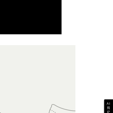
付款
恩沛科技股份有限公司提供之「AFTEE先享後付」服務完成之
依本服務之必要範圍內提供個人資料，並將交易相關給付款項請
0，滿NT$1,500(含以上)免運費
讓予恩沛科技股份有限公司。
個人資料處理事宜，請瀏覽以下網址：
1取貨
ee.tw/terms/#terms3
0，滿NT$1,500(含以上)免運費
年的使用者請事先徵得法定代理人或監護人之同意方可使用
E先享後付」，若未經同意申辦者引起之損失，本公司不負相關責
AFTEE先享後付」時，將依據個別帳號之用戶狀況，依本公司
0，滿NT$1,500(含以上)免運費
核予不同之上限額度；若仍有額度不足之情形，本公司將視審查
用戶進行身份認證。
一人註冊多個帳號或使用他人資訊註冊。若發現惡意使用之情
科技股份有限公司將有權停止該用戶之使用額度並採取法律行
AI
找
尺