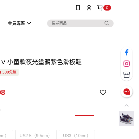
0
會員專區
-On V 小童款夜光塗鴉紫色滑板鞋
1,500免運
08
色
cm）
US2.5（9.5cm）
US3（10cm）