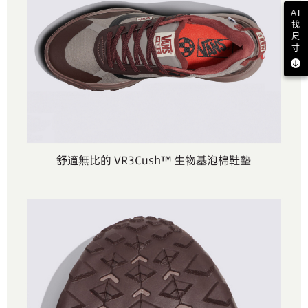
AI
找
尺
寸