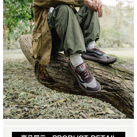
是否繳費成功／繳費後需取消欲退款等相關疑問，請聯繫「AFTEE先享後付
免運費
由本公司與您本人進行分期帳單所需資料之確認、核對及更正。
客戶支援中心」
https://netprotections.freshdesk.com/support/home
3.完整用戶服務條款，請詳閱以下連結：
https://oppay.tw/userRule
7-11取貨付款
【注意事項】
１．透過由恩沛科技股份有限公司提供之「AFTEE先享後付」服務完成之交
免運費
易，需依本服務之必要範圍內提供個人資料，並將交易相關給付款項請求債
權轉讓予恩沛科技股份有限公司。
付款後7-11取貨
２．關於個人資料處理事宜，請瀏覽以下網址：
免運費
https://aftee.tw/terms/#terms3
３．未成年的使用者請事先徵得法定代理人或監護人之同意方可使用
宅配
「AFTEE先享後付」，若未經同意申辦者引起之損失，本公司不負相關責
任。
免運費
４．使用「AFTEE先享後付」時，將依據個別帳號之用戶狀況，依本公司即
時審查核予不同之上限額度；若仍有額度不足之情形，本公司將視審查結果
請求用戶進行身份認證。
５．嚴禁一人註冊多個帳號或使用他人資訊註冊。若發現惡意使用之情形，
恩沛科技股份有限公司將有權停止該用戶之使用額度並採取法律行動。