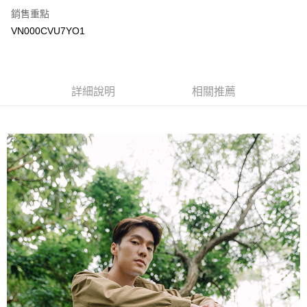
銷售重點
大哥付你分期
VN000CVU7YO1
相關說明
【大哥付你分期使用說明】
AFTEE先享後付
1.本服務由台灣大哥大提供，台灣大哥大用戶可立即使用無須另外申請。
2.付款方式選擇「大哥付你分期」，訂單成立後會自動跳轉到大哥付的交易
相關說明
詳細說明
相關推薦
流程，驗證手機門號後，選擇欲分期的期數、繳款截止日，確認付款後即完
【關於「AFTEE先享後付」】
成交易。
ATM付款
AFTEE先享後付是「在收到商品之後才付款」的支付方式。 讓您購物簡單
3.實際核准額度、可分期數及費用金額請依後續交易確認頁面所載為準。
便利好安心！
4.訂單成立30分鐘內，如未前往確認交易或遇審核未通過，訂單將自動取
１．簡單：不需註冊會員、不需綁卡、不需儲值。
運送方式
消。如遇「轉專審核」未通過狀況，表示未達大哥付你分期系統評分，恕無
２．便利：只要手機號碼，簡訊認證，即可結帳。
法說明評估內容。
３．安心：先確認商品／服務後，再付款。
全家取貨付款
【繳款方式說明】
1.分期款項不併入電信帳單，「大哥付你分期」於每月結算日後寄送繳費提
免運費
【「AFTEE先享後付」結帳流程】
醒簡訊。
１．於結帳方式選擇「AFTEE先享後付」後，將跳轉至「AFTEE先享後付」
2.透過簡訊連結打開帳單後，可選擇「超商條碼／台灣大直營門市／銀行轉
付款後全家取貨
結帳頁面，進行簡訊認證並確認金額後，即可完成結帳。
帳／街口支付／iPASS MONEY」等通路繳費。
２．訂單成立數日內，您將收到繳費通知簡訊。
免運費
３．收到繳費通知簡訊後14天內，點擊此簡訊中的連結，可透過四大超商／
【注意事項】
ATM／網路銀行／等多元方式進行付款，方視為交易完成。
萊爾富取貨付款
1.本服務係由「台灣大哥大股份有限公司」（以下簡稱本公司）所提供，讓
※ 請注意：結帳手續完成當下不需立刻繳費，但若您需要取消訂單，請聯絡
用戶於交易時，得透過本服務購買商品或服務，並由商店將買賣／分期付款
免運費
購買商品的店家。未經商家同意取消之訂單仍視為有效，需透過AFTEE先享
買賣價金債權讓與本公司後，依約使用本公司帳單繳交帳款。
後付繳納相關費用。
2.基於同意付款使用「大哥付你分期」之契約關係目的，商店將以您的個人
付款後萊爾富取貨
※ 交易是否成功請以「AFTEE先享後付 」之結帳頁面顯示為準，若有關於
資料（包含姓名、電話或地址）提供予台灣大哥大進項蒐集、處理及利用，