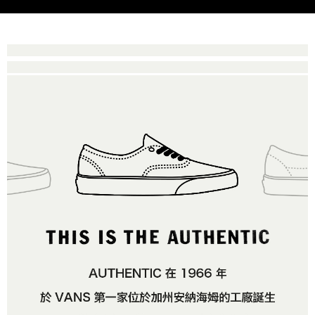
是否繳費成功／繳費後需取消欲退款等相關疑問，請聯繫「AFTEE先享後付
免運費
由本公司與您本人進行分期帳單所需資料之確認、核對及更正。
客戶支援中心」
https://netprotections.freshdesk.com/support/home
3.完整用戶服務條款，請詳閱以下連結：
https://oppay.tw/userRule
7-11取貨付款
【注意事項】
１．透過由恩沛科技股份有限公司提供之「AFTEE先享後付」服務完成之交
免運費
易，需依本服務之必要範圍內提供個人資料，並將交易相關給付款項請求債
權轉讓予恩沛科技股份有限公司。
付款後7-11取貨
２．關於個人資料處理事宜，請瀏覽以下網址：
免運費
https://aftee.tw/terms/#terms3
３．未成年的使用者請事先徵得法定代理人或監護人之同意方可使用
宅配
「AFTEE先享後付」，若未經同意申辦者引起之損失，本公司不負相關責
任。
免運費
４．使用「AFTEE先享後付」時，將依據個別帳號之用戶狀況，依本公司即
時審查核予不同之上限額度；若仍有額度不足之情形，本公司將視審查結果
請求用戶進行身份認證。
５．嚴禁一人註冊多個帳號或使用他人資訊註冊。若發現惡意使用之情形，
恩沛科技股份有限公司將有權停止該用戶之使用額度並採取法律行動。