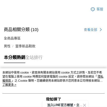
客服
商品相關分類 (10)
查看全部
全商品專區
男性
當季新品鞋款
本分類熱銷
全站排行
本網站中使用 cookie，欲查詢有關本網站使用 cookie 方式之詳情，及若您不希
熱門標籤
望在電腦上使用 cookie 時應如何變更電腦的 cookie 設定，請參閱本網站「
隱私
權條款
」之 Cookie 聲明。您繼續使用本網站即表示您同意本公司得按本網站使
用條款之 Cookie 聲明使用 cookie。
了解更多 >
我知道了
加入LINE官方帳號，立即獲得$100購物金!