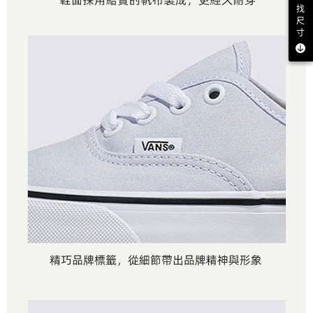
找
尺
寸