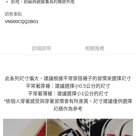
抓地、耐磨與避震兼具的橡膠外底
Google Pay
銷售重點
大哥付你分期
VN000CQQ2BO1
相關說明
【大哥付你分期使用說明】
AFTEE先享後付
1.本服務由台灣大哥大提供，台灣大哥大用戶可立即使用無須另外申請。
2.付款方式選擇「大哥付你分期」，訂單成立後會自動跳轉到大哥付的交易
相關說明
詳細說明
相關推薦
流程，驗證手機門號後，選擇欲分期的期數、繳款截止日，確認付款後即完
【關於「AFTEE先享後付」】
成交易。
ATM付款
AFTEE先享後付是「在收到商品之後才付款」的支付方式。 讓您購物簡單
3.實際核准額度、可分期數及費用金額請依後續交易確認頁面所載為準。
便利好安心！
4.訂單成立30分鐘內，如未前往確認交易或遇審核未通過，訂單將自動取
１．簡單：不需註冊會員、不需綁卡、不需儲值。
運送方式
消。如遇「轉專審核」未通過狀況，表示未達大哥付你分期系統評分，恕無
２．便利：只要手機號碼，簡訊認證，即可結帳。
法說明評估內容。
此系列尺寸偏大，建議根據平常穿搭襪子的習慣來選擇尺寸
３．安心：先確認商品／服務後，再付款。
全家取貨付款
【繳款方式說明】
平常著厚襪：建議選擇小0.5公分的尺寸
1.分期款項不併入電信帳單，「大哥付你分期」於每月結算日後寄送繳費提
免運費
【「AFTEE先享後付」結帳流程】
醒簡訊。
平常著薄襪：建議選擇小1公分的尺寸
１．於結帳方式選擇「AFTEE先享後付」後，將跳轉至「AFTEE先享後付」
2.透過簡訊連結打開帳單後，可選擇「超商條碼／台灣大直營門市／銀行轉
付款後全家取貨
結帳頁面，進行簡訊認證並確認金額後，即可完成結帳。
*依個人穿著感受與穿著習慣會有所差異，尺寸建議僅供選擇
帳／街口支付／iPASS MONEY」等通路繳費。
２．訂單成立數日內，您將收到繳費通知簡訊。
免運費
尺碼作為參考
３．收到繳費通知簡訊後14天內，點擊此簡訊中的連結，可透過四大超商／
【注意事項】
ATM／網路銀行／等多元方式進行付款，方視為交易完成。
萊爾富取貨付款
1.本服務係由「台灣大哥大股份有限公司」（以下簡稱本公司）所提供，讓
※ 請注意：結帳手續完成當下不需立刻繳費，但若您需要取消訂單，請聯絡
用戶於交易時，得透過本服務購買商品或服務，並由商店將買賣／分期付款
免運費
購買商品的店家。未經商家同意取消之訂單仍視為有效，需透過AFTEE先享
買賣價金債權讓與本公司後，依約使用本公司帳單繳交帳款。
後付繳納相關費用。