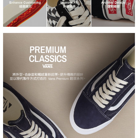
2.基於同意付款使用「大哥付你分期」之契約關係目的，商店將以您的個人
付款後萊爾富取貨
※ 交易是否成功請以「AFTEE先享後付 」之結帳頁面顯示為準，若有關於
資料（包含姓名、電話或地址）提供予台灣大哥大進項蒐集、處理及利用，
是否繳費成功／繳費後需取消欲退款等相關疑問，請聯繫「AFTEE先享後付
免運費
由本公司與您本人進行分期帳單所需資料之確認、核對及更正。
客戶支援中心」
https://netprotections.freshdesk.com/support/home
3.完整用戶服務條款，請詳閱以下連結：
https://oppay.tw/userRule
7-11取貨付款
【注意事項】
１．透過由恩沛科技股份有限公司提供之「AFTEE先享後付」服務完成之交
免運費
易，需依本服務之必要範圍內提供個人資料，並將交易相關給付款項請求債
權轉讓予恩沛科技股份有限公司。
付款後7-11取貨
２．關於個人資料處理事宜，請瀏覽以下網址：
免運費
https://aftee.tw/terms/#terms3
３．未成年的使用者請事先徵得法定代理人或監護人之同意方可使用
宅配
「AFTEE先享後付」，若未經同意申辦者引起之損失，本公司不負相關責
任。
免運費
４．使用「AFTEE先享後付」時，將依據個別帳號之用戶狀況，依本公司即
時審查核予不同之上限額度；若仍有額度不足之情形，本公司將視審查結果
請求用戶進行身份認證。
５．嚴禁一人註冊多個帳號或使用他人資訊註冊。若發現惡意使用之情形，
恩沛科技股份有限公司將有權停止該用戶之使用額度並採取法律行動。