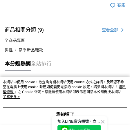
客服
商品相關分類 (9)
查看全部
全商品專區
男性
當季新品鞋款
本分類熱銷
全站排行
本網站中使用 cookie，欲查詢有關本網站使用 cookie 方式之詳情，及若您不希
熱門標籤
望在電腦上使用 cookie 時應如何變更電腦的 cookie 設定，請參閱本網站「
隱私
權條款
」之 Cookie 聲明。您繼續使用本網站即表示您同意本公司得按本網站使
用條款之 Cookie 聲明使用 cookie。
了解更多 >
我知道了
加入LINE官方帳號，立即獲得$100購物金!
連結 LINE 帳號