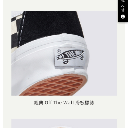
找
尺
寸