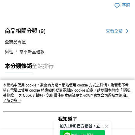
客服
商品相關分類 (9)
查看全部
全商品專區
男性
當季新品鞋款
本分類熱銷
全站排行
本網站中使用 cookie，欲查詢有關本網站使用 cookie 方式之詳情，及若您不希
熱門標籤
望在電腦上使用 cookie 時應如何變更電腦的 cookie 設定，請參閱本網站「
隱私
權條款
」之 Cookie 聲明。您繼續使用本網站即表示您同意本公司得按本網站使
用條款之 Cookie 聲明使用 cookie。
了解更多 >
我知道了
加入LINE官方帳號，立即獲得$100購物金!
連結 LINE 帳號