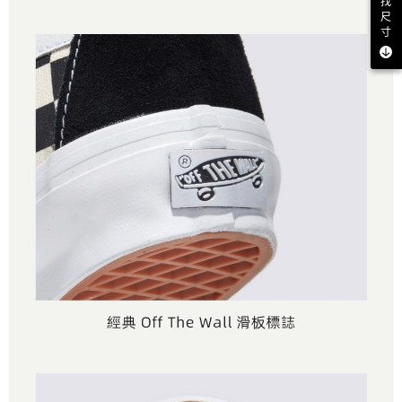
找
尺
寸