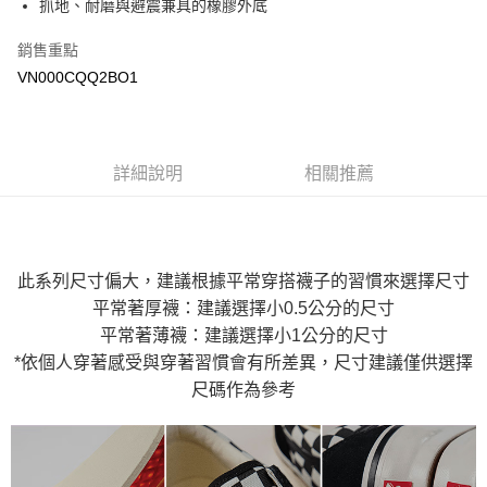
抓地、耐磨與避震兼具的橡膠外底
Google Pay
銷售重點
大哥付你分期
VN000CQQ2BO1
相關說明
【大哥付你分期使用說明】
AFTEE先享後付
1.本服務由台灣大哥大提供，台灣大哥大用戶可立即使用無須另外申請。
2.付款方式選擇「大哥付你分期」，訂單成立後會自動跳轉到大哥付的交易
相關說明
詳細說明
相關推薦
流程，驗證手機門號後，選擇欲分期的期數、繳款截止日，確認付款後即完
【關於「AFTEE先享後付」】
成交易。
ATM付款
AFTEE先享後付是「在收到商品之後才付款」的支付方式。 讓您購物簡單
3.實際核准額度、可分期數及費用金額請依後續交易確認頁面所載為準。
便利好安心！
4.訂單成立30分鐘內，如未前往確認交易或遇審核未通過，訂單將自動取
１．簡單：不需註冊會員、不需綁卡、不需儲值。
運送方式
消。如遇「轉專審核」未通過狀況，表示未達大哥付你分期系統評分，恕無
２．便利：只要手機號碼，簡訊認證，即可結帳。
法說明評估內容。
此系列尺寸偏大，建議根據平常穿搭襪子的習慣來選擇尺寸
３．安心：先確認商品／服務後，再付款。
全家取貨付款
【繳款方式說明】
平常著厚襪：建議選擇小0.5公分的尺寸
1.分期款項不併入電信帳單，「大哥付你分期」於每月結算日後寄送繳費提
免運費
【「AFTEE先享後付」結帳流程】
醒簡訊。
平常著薄襪：建議選擇小1公分的尺寸
１．於結帳方式選擇「AFTEE先享後付」後，將跳轉至「AFTEE先享後付」
2.透過簡訊連結打開帳單後，可選擇「超商條碼／台灣大直營門市／銀行轉
付款後全家取貨
結帳頁面，進行簡訊認證並確認金額後，即可完成結帳。
*依個人穿著感受與穿著習慣會有所差異，尺寸建議僅供選擇
帳／街口支付／iPASS MONEY」等通路繳費。
２．訂單成立數日內，您將收到繳費通知簡訊。
免運費
尺碼作為參考
３．收到繳費通知簡訊後14天內，點擊此簡訊中的連結，可透過四大超商／
【注意事項】
ATM／網路銀行／等多元方式進行付款，方視為交易完成。
萊爾富取貨付款
1.本服務係由「台灣大哥大股份有限公司」（以下簡稱本公司）所提供，讓
※ 請注意：結帳手續完成當下不需立刻繳費，但若您需要取消訂單，請聯絡
用戶於交易時，得透過本服務購買商品或服務，並由商店將買賣／分期付款
免運費
購買商品的店家。未經商家同意取消之訂單仍視為有效，需透過AFTEE先享
買賣價金債權讓與本公司後，依約使用本公司帳單繳交帳款。
後付繳納相關費用。