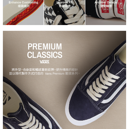
2.基於同意付款使用「大哥付你分期」之契約關係目的，商店將以您的個人
付款後萊爾富取貨
※ 交易是否成功請以「AFTEE先享後付 」之結帳頁面顯示為準，若有關於
資料（包含姓名、電話或地址）提供予台灣大哥大進項蒐集、處理及利用，
是否繳費成功／繳費後需取消欲退款等相關疑問，請聯繫「AFTEE先享後付
免運費
由本公司與您本人進行分期帳單所需資料之確認、核對及更正。
客戶支援中心」
https://netprotections.freshdesk.com/support/home
3.完整用戶服務條款，請詳閱以下連結：
https://oppay.tw/userRule
7-11取貨付款
【注意事項】
１．透過由恩沛科技股份有限公司提供之「AFTEE先享後付」服務完成之交
免運費
易，需依本服務之必要範圍內提供個人資料，並將交易相關給付款項請求債
權轉讓予恩沛科技股份有限公司。
付款後7-11取貨
２．關於個人資料處理事宜，請瀏覽以下網址：
免運費
https://aftee.tw/terms/#terms3
３．未成年的使用者請事先徵得法定代理人或監護人之同意方可使用
宅配
「AFTEE先享後付」，若未經同意申辦者引起之損失，本公司不負相關責
任。
免運費
４．使用「AFTEE先享後付」時，將依據個別帳號之用戶狀況，依本公司即
時審查核予不同之上限額度；若仍有額度不足之情形，本公司將視審查結果
請求用戶進行身份認證。
５．嚴禁一人註冊多個帳號或使用他人資訊註冊。若發現惡意使用之情形，
恩沛科技股份有限公司將有權停止該用戶之使用額度並採取法律行動。