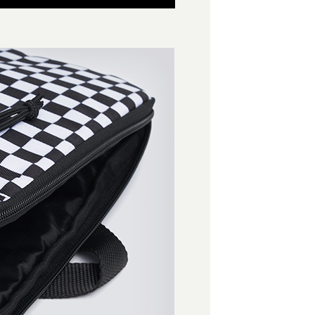
爾富取貨
公司與您本人進行分期帳單所需資料之確認、核對及更正。
援中心」
https://netprotections.freshdesk.com/support/home
0，滿NT$1,500(含以上)免運費
戶服務條款，請詳閱以下連結：
https://oppay.tw/userRule
項】
付款
恩沛科技股份有限公司提供之「AFTEE先享後付」服務完成之
依本服務之必要範圍內提供個人資料，並將交易相關給付款項請
0，滿NT$1,500(含以上)免運費
讓予恩沛科技股份有限公司。
個人資料處理事宜，請瀏覽以下網址：
1取貨
ee.tw/terms/#terms3
0，滿NT$1,500(含以上)免運費
年的使用者請事先徵得法定代理人或監護人之同意方可使用
E先享後付」，若未經同意申辦者引起之損失，本公司不負相關責
AFTEE先享後付」時，將依據個別帳號之用戶狀況，依本公司
0，滿NT$1,500(含以上)免運費
核予不同之上限額度；若仍有額度不足之情形，本公司將視審查
用戶進行身份認證。
一人註冊多個帳號或使用他人資訊註冊。若發現惡意使用之情
科技股份有限公司將有權停止該用戶之使用額度並採取法律行