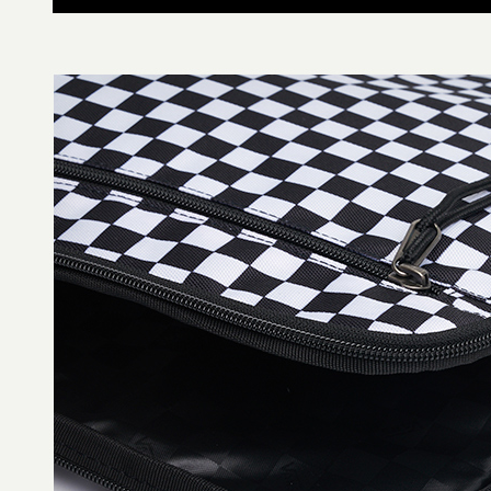
付款後萊
用，由本
付客戶支
每筆NT$8
3.完整用
【注意事
7-11取貨
１．透過由
交易，需
每筆NT$8
求債權轉
２．關於
付款後7-1
https://aft
每筆NT$8
３．未成
「AFTE
宅配
任。
４．使用「
每筆NT$8
即時審查
結果請求
５．嚴禁
形，恩沛
動。