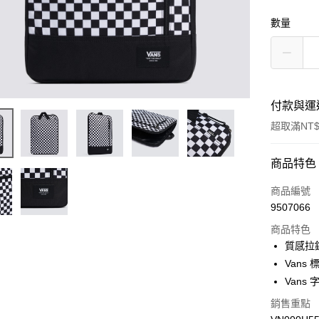
數量
付款與運
超取滿NT$
付款方式
商品特色
信用卡一
商品編號
9507066
超商取貨
商品特色
LINE Pay
質感拉
Vans
Apple Pay
Vans
悠遊付
銷售重點