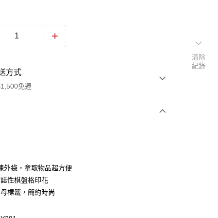
清除
紀錄
送方式
1,500免運
次付款
付款
鍊外袋，拿取物品超方便
 標誌性棋盤格印花
 字母標籤，簡約時尚