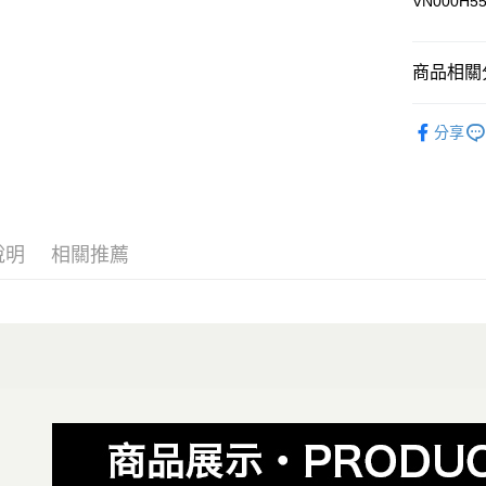
VN000H5
Google Pa
大哥付你
相關說明
商品相關分
【大哥付
AFTEE先
1.本服務
全商品專
2.付款方
相關說明
分享
流程，驗
男性
男
【關於「A
ATM付款
完成交易
AFTEE
男性
男
3.實際核
便利好安
4.訂單成
１．簡單
女性
女
消。如遇
２．便利
運送方式
無法說明
３．安心
說明
相關推薦
男生服飾
【繳款方
全家取貨
1.分期款
【「AFT
女生服飾
醒簡訊。
每筆NT$8
１．於結帳
2.透過簡
女生服飾
付」結帳
帳／街口支
付款後全
２．訂單
🏁棋盤格
３．收到繳
每筆NT$8
【注意事
／ATM／
😎精選活
1.本服務
※ 請注意
萊爾富取
用戶於交
絡購買商品
😎精選活
款買賣價
先享後付
每筆NT$8
2.基於同
※ 交易是
資料（包
是否繳費成