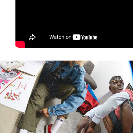
【注意事
7-11取貨
１．透過由
交易，需
免運費
求債權轉
２．關於
付款後7-1
https://aft
免運費
３．未成
「AFTE
宅配
任。
４．使用「
免運費
即時審查
結果請求
５．嚴禁
形，恩沛
動。