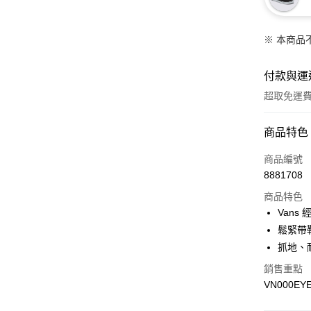
※ 本商品
付款與運
超取免運
付款方式
商品特色
信用卡一
商品編號
8881708
超商取貨
商品特色
LINE Pay
Vans
鬆緊帶
Apple Pay
抓地、
悠遊付
銷售重點
VN000EY
Google Pa