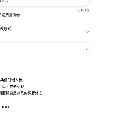
找尺寸
不適用折價券
送方式
費
次付款
付款
 經典低筒懶人鞋
鞋口，方便穿脫
耐磨與避震兼具的橡膠外底
EBLK1
y