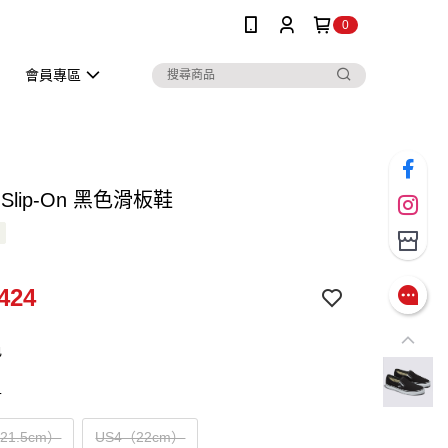
0
會員專區
ic Slip-On 黑色滑板鞋
424
色
寸
（21.5cm）
US4（22cm）