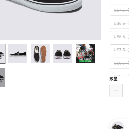
US4.5
US5.5
US6.5
US7.5
US8.5
US9.5
數量
US10.5
US11.5
US13（