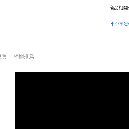
大哥付你
相關說明
商品相關分
【大哥付
AFTEE先
1.本服務
全商品專
2.付款方
相關說明
分享
流程，驗
人氣商品
【關於「A
ATM付款
完成交易
AFTEE
男性
當
3.實際核
便利好安
4.訂單成
１．簡單
男性
SL
消。如遇
２．便利
運送方式
無法說明
３．安心
說明
相關推薦
男性
經
【繳款方
全家取貨
1.分期款
【「AFT
女性
當
醒簡訊。
免運費
１．於結帳
2.透過簡
女性
付」結帳
SL
帳／街口支
付款後全
２．訂單
女性
經
３．收到繳
免運費
【注意事
／ATM／
😎精選活
1.本服務
※ 請注意
萊爾富取
用戶於交
絡購買商品
🏁經典款
款買賣價
先享後付
免運費
2.基於同
※ 交易是
資料（包
是否繳費成
付款後萊
用，由本
付客戶支
免運費
3.完整用