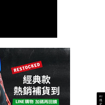
項】
付款
恩沛科技股份有限公司提供之「AFTEE先享後付」服務完成之
依本服務之必要範圍內提供個人資料，並將交易相關給付款項請
讓予恩沛科技股份有限公司。
個人資料處理事宜，請瀏覽以下網址：
1取貨
ee.tw/terms/#terms3
年的使用者請事先徵得法定代理人或監護人之同意方可使用
E先享後付」，若未經同意申辦者引起之損失，本公司不負相關責
AFTEE先享後付」時，將依據個別帳號之用戶狀況，依本公司
核予不同之上限額度；若仍有額度不足之情形，本公司將視審查
用戶進行身份認證。
一人註冊多個帳號或使用他人資訊註冊。若發現惡意使用之情
科技股份有限公司將有權停止該用戶之使用額度並採取法律行
AI
找
尺