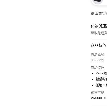
※ 本商品
付款與運
超取免運
付款方式
商品特色
信用卡一
商品編號
8609931
超商取貨
商品特色
LINE Pay
Vans
鬆緊帶
Apple Pay
抓地、
悠遊付
銷售重點
VN000EY
Google Pa