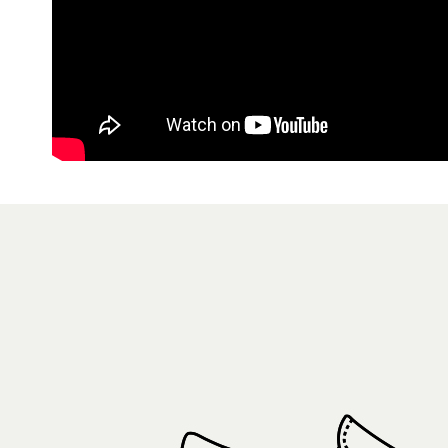
【注意事
7-11取貨
１．透過由
交易，需
免運費
求債權轉
２．關於
付款後7-1
https://aft
免運費
３．未成
「AFTE
宅配
任。
４．使用「
免運費
即時審查
結果請求
５．嚴禁
形，恩沛
動。