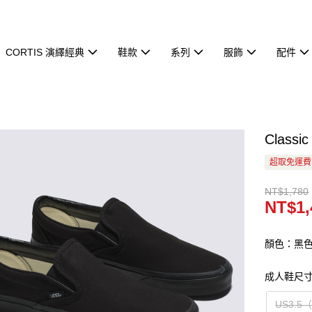
CORTIS 演繹經典
鞋款
系列
服飾
配件
Class
超取免運費
NT$1,780
NT$1,
顏色：黑
成人鞋尺
US3.5