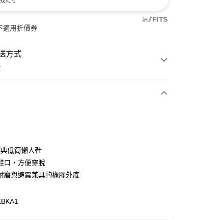
找尺寸
不適用折價券
送方式
費
次付款
付款
 經典低筒懶人鞋
鞋口，方便穿脫
耐磨與避震兼具的橡膠外底
EBKA1
y