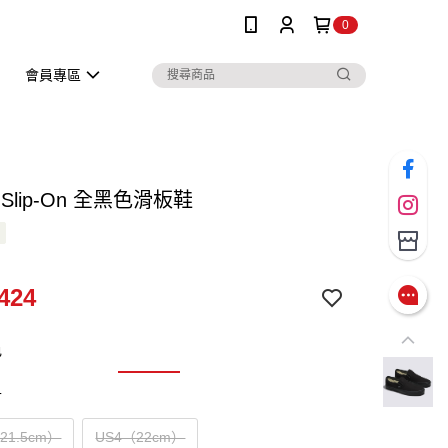
0
會員專區
ic Slip-On 全黑色滑板鞋
424
色
寸
（21.5cm）
US4（22cm）