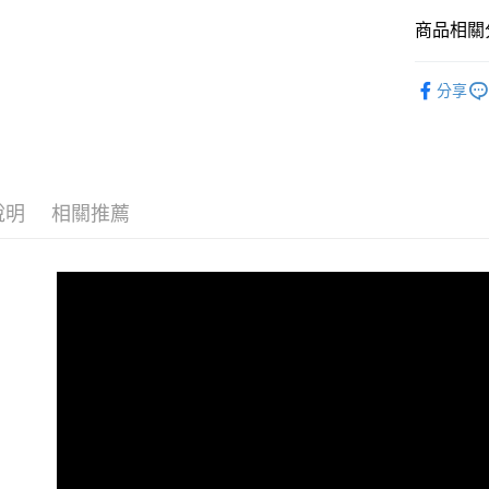
大哥付你
相關說明
商品相關分
【大哥付
AFTEE先
1.本服務
全商品專
2.付款方
相關說明
分享
流程，驗
人氣商品
【關於「A
ATM付款
完成交易
AFTEE
男性
當
3.實際核
便利好安
4.訂單成
１．簡單
男性
SL
消。如遇
２．便利
運送方式
無法說明
３．安心
說明
相關推薦
男性
經
【繳款方
全家取貨
1.分期款
【「AFT
女性
當
醒簡訊。
免運費
１．於結帳
2.透過簡
女性
付」結帳
SL
帳／街口支
付款後全
２．訂單
女性
經
３．收到繳
免運費
【注意事
／ATM／
😎精選活
1.本服務
※ 請注意
萊爾富取
用戶於交
絡購買商品
🏁經典款
款買賣價
先享後付
免運費
2.基於同
※ 交易是
資料（包
是否繳費成
付款後萊
用，由本
付客戶支
免運費
3.完整用