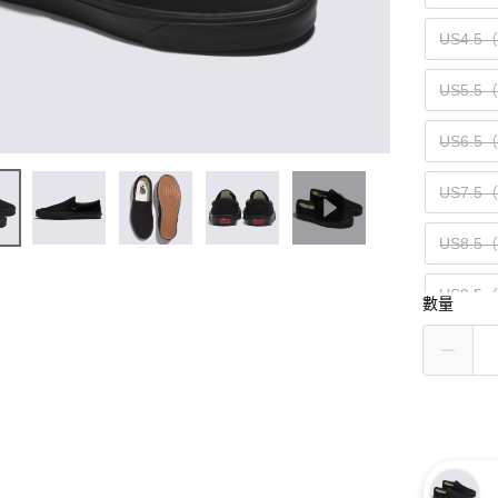
US4.5
US5.5
US6.5
US7.5
US8.5
US9.5
數量
US10.5
US11.5
US13（