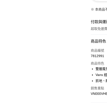
※ 本商品
付款與運
超取免運
付款方式
商品特色
信用卡一
商品編號
7812991
超商取貨
商品特色
LINE Pay
雙層魔
Vans
Apple Pay
抓地、
悠遊付
銷售重點
VN000VH
Google Pa
大哥付你