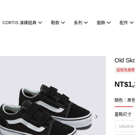
CORTIS 演繹經典
鞋款
系列
服飾
配件
Old 
超取免運費
NT$1,
顏色：黑
童鞋尺寸
US10.5