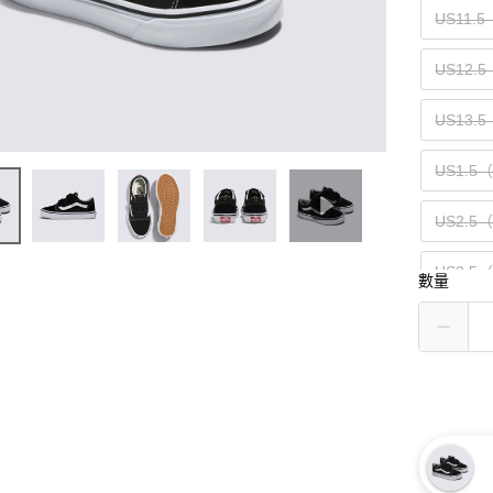
US11.
US12.
US13.5
US1.5
US2.5
US3.5
數量
US4.5
US5.5
US6.5