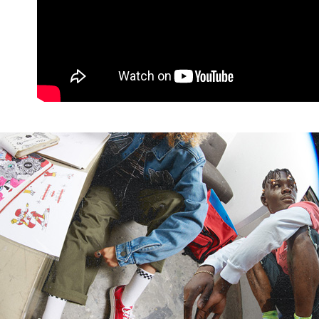
7-11取貨
１．透過由
交易，需
免運費
求債權轉
２．關於
付款後7-1
https://aft
免運費
３．未成
「AFTE
宅配
任。
４．使用「
免運費
即時審查
結果請求
５．嚴禁
形，恩沛
動。