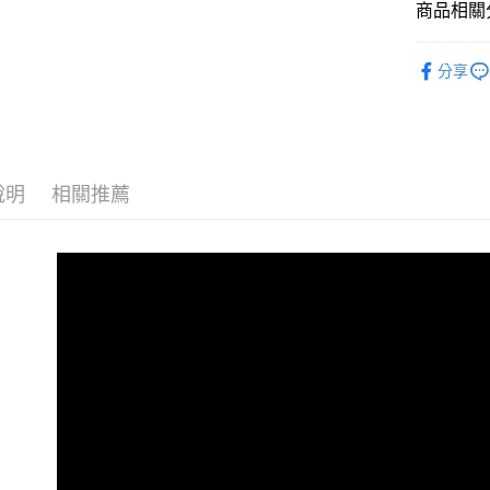
相關說明
商品相關分
【大哥付
AFTEE先
1.本服務
全商品專
2.付款方
相關說明
分享
流程，驗
兒童
中
【關於「A
ATM付款
完成交易
AFTEE
兒童
小童
3.實際核
便利好安
4.訂單成
１．簡單
😎精選活
消。如遇
２．便利
運送方式
無法說明
３．安心
說明
相關推薦
兒童
兒
【繳款方
全家取貨
1.分期款
【「AFT
🏁經典款
醒簡訊。
免運費
１．於結帳
2.透過簡
付」結帳
帳／街口支
付款後全
２．訂單
３．收到繳
免運費
【注意事
／ATM／
1.本服務
※ 請注意
萊爾富取
用戶於交
絡購買商品
款買賣價
先享後付
免運費
2.基於同
※ 交易是
資料（包
是否繳費成
付款後萊
用，由本
付客戶支
免運費
3.完整用
【注意事