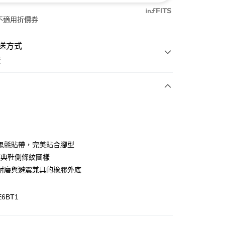
不適用折價券
送方式
費
次付款
付款
鬼氈貼帶，完美貼合腳型
 經典鞋側條紋圖樣
耐磨與避震兼具的橡膠外底
E6BT1
y
分期