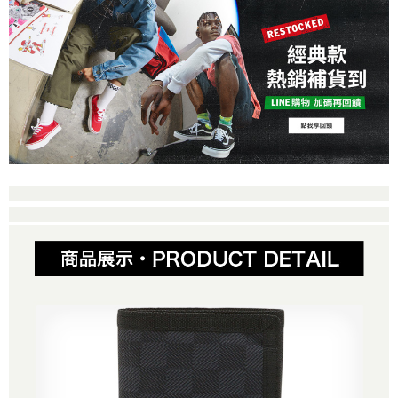
２．便利：只要手機號碼，簡訊認證，即可結帳。
法說明評估內容。
３．安心：先確認商品／服務後，再付款。
全家取貨付款
【繳款方式說明】
1.分期款項不併入電信帳單，「大哥付你分期」於每月結算日後寄送繳費提
免運費
【「AFTEE先享後付」結帳流程】
醒簡訊。
１．於結帳方式選擇「AFTEE先享後付」後，將跳轉至「AFTEE先享後付」
2.透過簡訊連結打開帳單後，可選擇「超商條碼／台灣大直營門市／銀行轉
付款後全家取貨
結帳頁面，進行簡訊認證並確認金額後，即可完成結帳。
帳／街口支付／iPASS MONEY」等通路繳費。
２．訂單成立數日內，您將收到繳費通知簡訊。
免運費
３．收到繳費通知簡訊後14天內，點擊此簡訊中的連結，可透過四大超商／
【注意事項】
ATM／網路銀行／等多元方式進行付款，方視為交易完成。
萊爾富取貨付款
1.本服務係由「台灣大哥大股份有限公司」（以下簡稱本公司）所提供，讓
※ 請注意：結帳手續完成當下不需立刻繳費，但若您需要取消訂單，請聯絡
用戶於交易時，得透過本服務購買商品或服務，並由商店將買賣／分期付款
免運費
購買商品的店家。未經商家同意取消之訂單仍視為有效，需透過AFTEE先享
買賣價金債權讓與本公司後，依約使用本公司帳單繳交帳款。
後付繳納相關費用。
2.基於同意付款使用「大哥付你分期」之契約關係目的，商店將以您的個人
付款後萊爾富取貨
※ 交易是否成功請以「AFTEE先享後付 」之結帳頁面顯示為準，若有關於
資料（包含姓名、電話或地址）提供予台灣大哥大進項蒐集、處理及利用，
是否繳費成功／繳費後需取消欲退款等相關疑問，請聯繫「AFTEE先享後付
免運費
由本公司與您本人進行分期帳單所需資料之確認、核對及更正。
客戶支援中心」
https://netprotections.freshdesk.com/support/home
3.完整用戶服務條款，請詳閱以下連結：
https://oppay.tw/userRule
7-11取貨付款
【注意事項】
１．透過由恩沛科技股份有限公司提供之「AFTEE先享後付」服務完成之交
免運費
易，需依本服務之必要範圍內提供個人資料，並將交易相關給付款項請求債
權轉讓予恩沛科技股份有限公司。
付款後7-11取貨
２．關於個人資料處理事宜，請瀏覽以下網址：
免運費
https://aftee.tw/terms/#terms3
３．未成年的使用者請事先徵得法定代理人或監護人之同意方可使用
宅配
「AFTEE先享後付」，若未經同意申辦者引起之損失，本公司不負相關責
任。
免運費