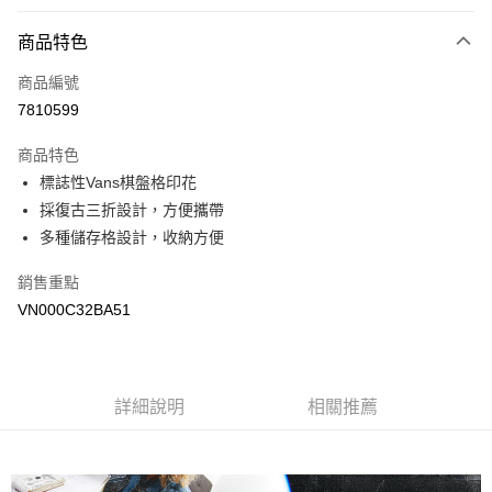
付款方式
商品特色
信用卡一次付款
商品編號
超商取貨付款
7810599
LINE Pay
商品特色
Apple Pay
標誌性Vans棋盤格印花
採復古三折設計，方便攜帶
悠遊付
多種儲存格設計，收納方便
Google Pay
銷售重點
大哥付你分期
VN000C32BA51
相關說明
【大哥付你分期使用說明】
AFTEE先享後付
1.本服務由台灣大哥大提供，台灣大哥大用戶可立即使用無須另外申請。
2.付款方式選擇「大哥付你分期」，訂單成立後會自動跳轉到大哥付的交易
相關說明
詳細說明
相關推薦
流程，驗證手機門號後，選擇欲分期的期數、繳款截止日，確認付款後即完
【關於「AFTEE先享後付」】
成交易。
ATM付款
AFTEE先享後付是「在收到商品之後才付款」的支付方式。 讓您購物簡單
3.實際核准額度、可分期數及費用金額請依後續交易確認頁面所載為準。
便利好安心！
4.訂單成立30分鐘內，如未前往確認交易或遇審核未通過，訂單將自動取
１．簡單：不需註冊會員、不需綁卡、不需儲值。
運送方式
消。如遇「轉專審核」未通過狀況，表示未達大哥付你分期系統評分，恕無