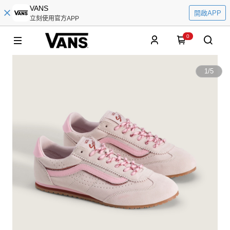
VANS
開啟APP
立刻使用官方APP
0
1
/
5