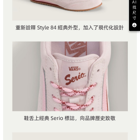
AI
找
尺
寸