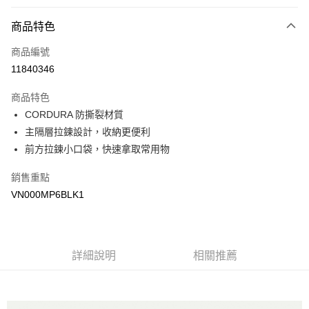
付款方式
商品特色
信用卡一次付款
商品編號
超商取貨付款
11840346
LINE Pay
商品特色
Apple Pay
CORDURA 防撕裂材質
主隔層拉鍊設計，收納更便利
悠遊付
前方拉鍊小口袋，快速拿取常用物
Google Pay
銷售重點
大哥付你分期
VN000MP6BLK1
相關說明
【大哥付你分期使用說明】
AFTEE先享後付
1.本服務由台灣大哥大提供，台灣大哥大用戶可立即使用無須另外申請。
2.付款方式選擇「大哥付你分期」，訂單成立後會自動跳轉到大哥付的交易
相關說明
詳細說明
相關推薦
流程，驗證手機門號後，選擇欲分期的期數、繳款截止日，確認付款後即完
【關於「AFTEE先享後付」】
成交易。
ATM付款
AFTEE先享後付是「在收到商品之後才付款」的支付方式。 讓您購物簡單
3.實際核准額度、可分期數及費用金額請依後續交易確認頁面所載為準。
便利好安心！
4.訂單成立30分鐘內，如未前往確認交易或遇審核未通過，訂單將自動取
１．簡單：不需註冊會員、不需綁卡、不需儲值。
運送方式
消。如遇「轉專審核」未通過狀況，表示未達大哥付你分期系統評分，恕無