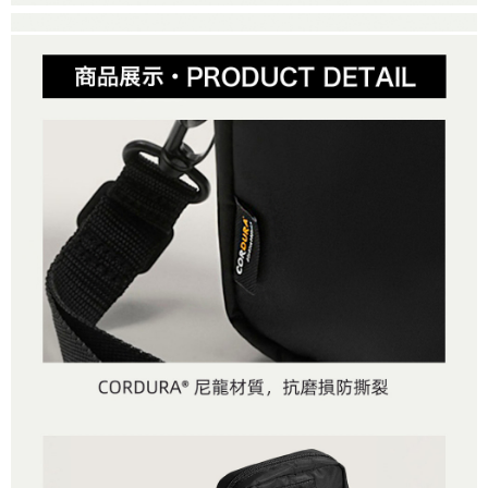
２．便利：只要手機號碼，簡訊認證，即可結帳。
法說明評估內容。
３．安心：先確認商品／服務後，再付款。
全家取貨付款
【繳款方式說明】
1.分期款項不併入電信帳單，「大哥付你分期」於每月結算日後寄送繳費提
免運費
【「AFTEE先享後付」結帳流程】
醒簡訊。
１．於結帳方式選擇「AFTEE先享後付」後，將跳轉至「AFTEE先享後付」
2.透過簡訊連結打開帳單後，可選擇「超商條碼／台灣大直營門市／銀行轉
付款後全家取貨
結帳頁面，進行簡訊認證並確認金額後，即可完成結帳。
帳／街口支付／iPASS MONEY」等通路繳費。
２．訂單成立數日內，您將收到繳費通知簡訊。
免運費
３．收到繳費通知簡訊後14天內，點擊此簡訊中的連結，可透過四大超商／
【注意事項】
ATM／網路銀行／等多元方式進行付款，方視為交易完成。
萊爾富取貨付款
1.本服務係由「台灣大哥大股份有限公司」（以下簡稱本公司）所提供，讓
※ 請注意：結帳手續完成當下不需立刻繳費，但若您需要取消訂單，請聯絡
用戶於交易時，得透過本服務購買商品或服務，並由商店將買賣／分期付款
免運費
購買商品的店家。未經商家同意取消之訂單仍視為有效，需透過AFTEE先享
買賣價金債權讓與本公司後，依約使用本公司帳單繳交帳款。
後付繳納相關費用。
2.基於同意付款使用「大哥付你分期」之契約關係目的，商店將以您的個人
付款後萊爾富取貨
※ 交易是否成功請以「AFTEE先享後付 」之結帳頁面顯示為準，若有關於
資料（包含姓名、電話或地址）提供予台灣大哥大進項蒐集、處理及利用，
是否繳費成功／繳費後需取消欲退款等相關疑問，請聯繫「AFTEE先享後付
免運費
由本公司與您本人進行分期帳單所需資料之確認、核對及更正。
客戶支援中心」
https://netprotections.freshdesk.com/support/home
3.完整用戶服務條款，請詳閱以下連結：
https://oppay.tw/userRule
7-11取貨付款
【注意事項】
１．透過由恩沛科技股份有限公司提供之「AFTEE先享後付」服務完成之交
免運費
易，需依本服務之必要範圍內提供個人資料，並將交易相關給付款項請求債
權轉讓予恩沛科技股份有限公司。
付款後7-11取貨
２．關於個人資料處理事宜，請瀏覽以下網址：
免運費
https://aftee.tw/terms/#terms3
３．未成年的使用者請事先徵得法定代理人或監護人之同意方可使用
宅配
「AFTEE先享後付」，若未經同意申辦者引起之損失，本公司不負相關責
任。
免運費