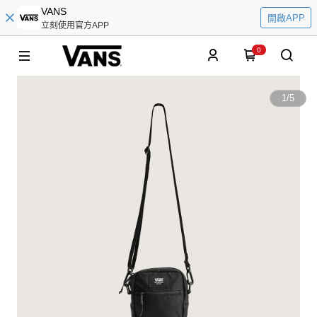
VANS
開啟APP
立刻使用官方APP
0
1
/
5