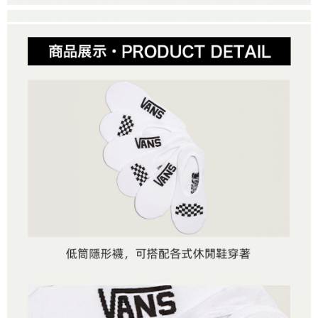
２．便利：只要手機號碼，簡訊認證，即可結帳。
法說明評估內容。
３．安心：先確認商品／服務後，再付款。
全家取貨付款
【繳款方式說明】
1.分期款項不併入電信帳單，「大哥付你分期」於每月結算日後寄送繳費提
每筆NT$80，滿NT$1,500(含以上)免運費
【「AFTEE先享後付」結帳流程】
醒簡訊。
１．於結帳方式選擇「AFTEE先享後付」後，將跳轉至「AFTEE先享後付」
2.透過簡訊連結打開帳單後，可選擇「超商條碼／台灣大直營門市／銀行轉
付款後全家取貨
結帳頁面，進行簡訊認證並確認金額後，即可完成結帳。
帳／街口支付／iPASS MONEY」等通路繳費。
２．訂單成立數日內，您將收到繳費通知簡訊。
每筆NT$80，滿NT$1,500(含以上)免運費
３．收到繳費通知簡訊後14天內，點擊此簡訊中的連結，可透過四大超商／
【注意事項】
ATM／網路銀行／等多元方式進行付款，方視為交易完成。
萊爾富取貨付款
1.本服務係由「台灣大哥大股份有限公司」（以下簡稱本公司）所提供，讓
※ 請注意：結帳手續完成當下不需立刻繳費，但若您需要取消訂單，請聯絡
用戶於交易時，得透過本服務購買商品或服務，並由商店將買賣／分期付款
每筆NT$80，滿NT$1,500(含以上)免運費
購買商品的店家。未經商家同意取消之訂單仍視為有效，需透過AFTEE先享
買賣價金債權讓與本公司後，依約使用本公司帳單繳交帳款。
後付繳納相關費用。
2.基於同意付款使用「大哥付你分期」之契約關係目的，商店將以您的個人
付款後萊爾富取貨
※ 交易是否成功請以「AFTEE先享後付 」之結帳頁面顯示為準，若有關於
資料（包含姓名、電話或地址）提供予台灣大哥大進項蒐集、處理及利用，
是否繳費成功／繳費後需取消欲退款等相關疑問，請聯繫「AFTEE先享後付
每筆NT$80，滿NT$1,500(含以上)免運費
由本公司與您本人進行分期帳單所需資料之確認、核對及更正。
客戶支援中心」
https://netprotections.freshdesk.com/support/home
3.完整用戶服務條款，請詳閱以下連結：
https://oppay.tw/userRule
7-11取貨付款
【注意事項】
１．透過由恩沛科技股份有限公司提供之「AFTEE先享後付」服務完成之交
每筆NT$80，滿NT$1,500(含以上)免運費
易，需依本服務之必要範圍內提供個人資料，並將交易相關給付款項請求債
權轉讓予恩沛科技股份有限公司。
付款後7-11取貨
２．關於個人資料處理事宜，請瀏覽以下網址：
每筆NT$80，滿NT$1,500(含以上)免運費
https://aftee.tw/terms/#terms3
３．未成年的使用者請事先徵得法定代理人或監護人之同意方可使用
宅配
「AFTEE先享後付」，若未經同意申辦者引起之損失，本公司不負相關責
任。
每筆NT$80，滿NT$1,500(含以上)免運費