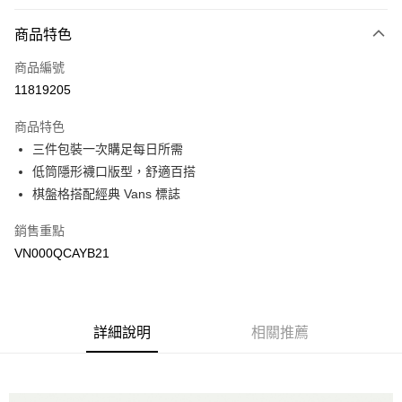
付款方式
商品特色
信用卡一次付款
商品編號
超商取貨付款
11819205
LINE Pay
商品特色
Apple Pay
三件包裝一次購足每日所需
低筒隱形襪口版型，舒適百搭
悠遊付
棋盤格搭配經典 Vans 標誌
Google Pay
銷售重點
大哥付你分期
VN000QCAYB21
相關說明
【大哥付你分期使用說明】
AFTEE先享後付
1.本服務由台灣大哥大提供，台灣大哥大用戶可立即使用無須另外申請。
2.付款方式選擇「大哥付你分期」，訂單成立後會自動跳轉到大哥付的交易
相關說明
詳細說明
相關推薦
流程，驗證手機門號後，選擇欲分期的期數、繳款截止日，確認付款後即完
【關於「AFTEE先享後付」】
成交易。
ATM付款
AFTEE先享後付是「在收到商品之後才付款」的支付方式。 讓您購物簡單
3.實際核准額度、可分期數及費用金額請依後續交易確認頁面所載為準。
便利好安心！
4.訂單成立30分鐘內，如未前往確認交易或遇審核未通過，訂單將自動取
１．簡單：不需註冊會員、不需綁卡、不需儲值。
運送方式
消。如遇「轉專審核」未通過狀況，表示未達大哥付你分期系統評分，恕無