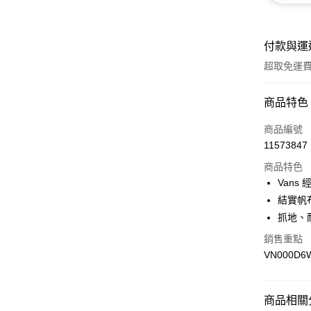
付款與運
超取免運
付款方式
商品特色
信用卡一
商品編號
11573847
超商取貨
商品特色
LINE Pay
Vans
結實帆
Apple Pay
抓地、
悠遊付
銷售重點
VN000D6
Google Pa
大哥付你
相關說明
商品相關分