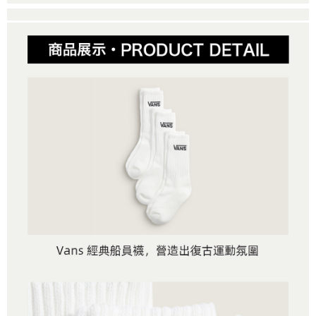
２．便利：只要手機號碼，簡訊認證，即可結帳。
法說明評估內容。
３．安心：先確認商品／服務後，再付款。
全家取貨付款
【繳款方式說明】
1.分期款項不併入電信帳單，「大哥付你分期」於每月結算日後寄送繳費提
免運費
【「AFTEE先享後付」結帳流程】
醒簡訊。
１．於結帳方式選擇「AFTEE先享後付」後，將跳轉至「AFTEE先享後付」
2.透過簡訊連結打開帳單後，可選擇「超商條碼／台灣大直營門市／銀行轉
付款後全家取貨
結帳頁面，進行簡訊認證並確認金額後，即可完成結帳。
帳／街口支付／iPASS MONEY」等通路繳費。
２．訂單成立數日內，您將收到繳費通知簡訊。
免運費
３．收到繳費通知簡訊後14天內，點擊此簡訊中的連結，可透過四大超商／
【注意事項】
ATM／網路銀行／等多元方式進行付款，方視為交易完成。
萊爾富取貨付款
1.本服務係由「台灣大哥大股份有限公司」（以下簡稱本公司）所提供，讓
※ 請注意：結帳手續完成當下不需立刻繳費，但若您需要取消訂單，請聯絡
用戶於交易時，得透過本服務購買商品或服務，並由商店將買賣／分期付款
免運費
購買商品的店家。未經商家同意取消之訂單仍視為有效，需透過AFTEE先享
買賣價金債權讓與本公司後，依約使用本公司帳單繳交帳款。
後付繳納相關費用。
2.基於同意付款使用「大哥付你分期」之契約關係目的，商店將以您的個人
付款後萊爾富取貨
※ 交易是否成功請以「AFTEE先享後付 」之結帳頁面顯示為準，若有關於
資料（包含姓名、電話或地址）提供予台灣大哥大進項蒐集、處理及利用，
是否繳費成功／繳費後需取消欲退款等相關疑問，請聯繫「AFTEE先享後付
免運費
由本公司與您本人進行分期帳單所需資料之確認、核對及更正。
客戶支援中心」
https://netprotections.freshdesk.com/support/home
3.完整用戶服務條款，請詳閱以下連結：
https://oppay.tw/userRule
7-11取貨付款
【注意事項】
１．透過由恩沛科技股份有限公司提供之「AFTEE先享後付」服務完成之交
免運費
易，需依本服務之必要範圍內提供個人資料，並將交易相關給付款項請求債
權轉讓予恩沛科技股份有限公司。
付款後7-11取貨
２．關於個人資料處理事宜，請瀏覽以下網址：
免運費
https://aftee.tw/terms/#terms3
３．未成年的使用者請事先徵得法定代理人或監護人之同意方可使用
宅配
「AFTEE先享後付」，若未經同意申辦者引起之損失，本公司不負相關責
任。
免運費