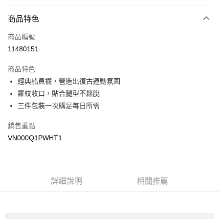
付款方式
商品特色
信用卡一次付款
商品編號
超商取貨付款
11480151
LINE Pay
商品特色
Apple Pay
經典船員襪，營造出復古運動氛圍
羅紋收口，貼合腿型不鬆脫
悠遊付
三件包裝一次購足每日所需
Google Pay
銷售重點
大哥付你分期
VN000Q1PWHT1
相關說明
【大哥付你分期使用說明】
AFTEE先享後付
1.本服務由台灣大哥大提供，台灣大哥大用戶可立即使用無須另外申請。
2.付款方式選擇「大哥付你分期」，訂單成立後會自動跳轉到大哥付的交易
相關說明
詳細說明
相關推薦
流程，驗證手機門號後，選擇欲分期的期數、繳款截止日，確認付款後即完
【關於「AFTEE先享後付」】
成交易。
ATM付款
AFTEE先享後付是「在收到商品之後才付款」的支付方式。 讓您購物簡單
3.實際核准額度、可分期數及費用金額請依後續交易確認頁面所載為準。
便利好安心！
4.訂單成立30分鐘內，如未前往確認交易或遇審核未通過，訂單將自動取
１．簡單：不需註冊會員、不需綁卡、不需儲值。
運送方式
消。如遇「轉專審核」未通過狀況，表示未達大哥付你分期系統評分，恕無