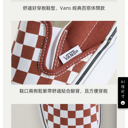
AI
找
尺
寸