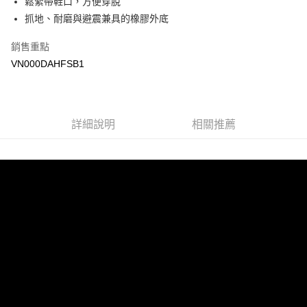
鬆緊帶鞋口，方便穿脫
悠遊付
抓地、耐磨與避震兼具的橡膠外底
Google Pay
銷售重點
大哥付你分期
VN000DAHFSB1
相關說明
【大哥付你分期使用說明】
AFTEE先享後付
1.本服務由台灣大哥大提供，台灣大哥大用戶可立即使用無須另外申請。
2.付款方式選擇「大哥付你分期」，訂單成立後會自動跳轉到大哥付的交易
相關說明
詳細說明
相關推薦
流程，驗證手機門號後，選擇欲分期的期數、繳款截止日，確認付款後即完
【關於「AFTEE先享後付」】
成交易。
ATM付款
AFTEE先享後付是「在收到商品之後才付款」的支付方式。 讓您購物簡單
3.實際核准額度、可分期數及費用金額請依後續交易確認頁面所載為準。
便利好安心！
4.訂單成立30分鐘內，如未前往確認交易或遇審核未通過，訂單將自動取
１．簡單：不需註冊會員、不需綁卡、不需儲值。
運送方式
消。如遇「轉專審核」未通過狀況，表示未達大哥付你分期系統評分，恕無
２．便利：只要手機號碼，簡訊認證，即可結帳。
法說明評估內容。
３．安心：先確認商品／服務後，再付款。
全家取貨付款
【繳款方式說明】
1.分期款項不併入電信帳單，「大哥付你分期」於每月結算日後寄送繳費提
免運費
【「AFTEE先享後付」結帳流程】
醒簡訊。
１．於結帳方式選擇「AFTEE先享後付」後，將跳轉至「AFTEE先享後付」
2.透過簡訊連結打開帳單後，可選擇「超商條碼／台灣大直營門市／銀行轉
付款後全家取貨
結帳頁面，進行簡訊認證並確認金額後，即可完成結帳。
帳／街口支付／iPASS MONEY」等通路繳費。
２．訂單成立數日內，您將收到繳費通知簡訊。
免運費
３．收到繳費通知簡訊後14天內，點擊此簡訊中的連結，可透過四大超商／
【注意事項】
ATM／網路銀行／等多元方式進行付款，方視為交易完成。
萊爾富取貨付款
1.本服務係由「台灣大哥大股份有限公司」（以下簡稱本公司）所提供，讓
※ 請注意：結帳手續完成當下不需立刻繳費，但若您需要取消訂單，請聯絡
用戶於交易時，得透過本服務購買商品或服務，並由商店將買賣／分期付款
免運費
購買商品的店家。未經商家同意取消之訂單仍視為有效，需透過AFTEE先享