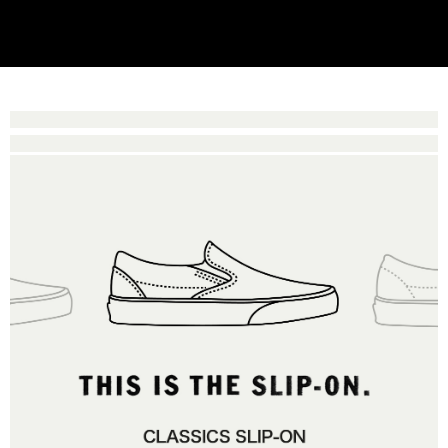
買賣價金債權讓與本公司後，依約使用本公司帳單繳交帳款。
後付繳納相關費用。
2.基於同意付款使用「大哥付你分期」之契約關係目的，商店將以您的個人
付款後萊爾富取貨
※ 交易是否成功請以「AFTEE先享後付 」之結帳頁面顯示為準，若有關於
資料（包含姓名、電話或地址）提供予台灣大哥大進項蒐集、處理及利用，
是否繳費成功／繳費後需取消欲退款等相關疑問，請聯繫「AFTEE先享後付
免運費
由本公司與您本人進行分期帳單所需資料之確認、核對及更正。
客戶支援中心」
https://netprotections.freshdesk.com/support/home
3.完整用戶服務條款，請詳閱以下連結：
https://oppay.tw/userRule
7-11取貨付款
【注意事項】
１．透過由恩沛科技股份有限公司提供之「AFTEE先享後付」服務完成之交
免運費
易，需依本服務之必要範圍內提供個人資料，並將交易相關給付款項請求債
權轉讓予恩沛科技股份有限公司。
付款後7-11取貨
２．關於個人資料處理事宜，請瀏覽以下網址：
免運費
https://aftee.tw/terms/#terms3
３．未成年的使用者請事先徵得法定代理人或監護人之同意方可使用
宅配
「AFTEE先享後付」，若未經同意申辦者引起之損失，本公司不負相關責
任。
免運費
４．使用「AFTEE先享後付」時，將依據個別帳號之用戶狀況，依本公司即
時審查核予不同之上限額度；若仍有額度不足之情形，本公司將視審查結果
請求用戶進行身份認證。
５．嚴禁一人註冊多個帳號或使用他人資訊註冊。若發現惡意使用之情形，
恩沛科技股份有限公司將有權停止該用戶之使用額度並採取法律行動。