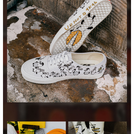
是否繳費成功／繳費後需取消欲退款等相關疑問，請聯繫「AFTEE先享後付
免運費
由本公司與您本人進行分期帳單所需資料之確認、核對及更正。
客戶支援中心」
https://netprotections.freshdesk.com/support/home
3.完整用戶服務條款，請詳閱以下連結：
https://oppay.tw/userRule
7-11取貨付款
【注意事項】
１．透過由恩沛科技股份有限公司提供之「AFTEE先享後付」服務完成之交
免運費
易，需依本服務之必要範圍內提供個人資料，並將交易相關給付款項請求債
權轉讓予恩沛科技股份有限公司。
付款後7-11取貨
２．關於個人資料處理事宜，請瀏覽以下網址：
免運費
https://aftee.tw/terms/#terms3
３．未成年的使用者請事先徵得法定代理人或監護人之同意方可使用
宅配
「AFTEE先享後付」，若未經同意申辦者引起之損失，本公司不負相關責
任。
免運費
４．使用「AFTEE先享後付」時，將依據個別帳號之用戶狀況，依本公司即
時審查核予不同之上限額度；若仍有額度不足之情形，本公司將視審查結果
請求用戶進行身份認證。
５．嚴禁一人註冊多個帳號或使用他人資訊註冊。若發現惡意使用之情形，
恩沛科技股份有限公司將有權停止該用戶之使用額度並採取法律行動。