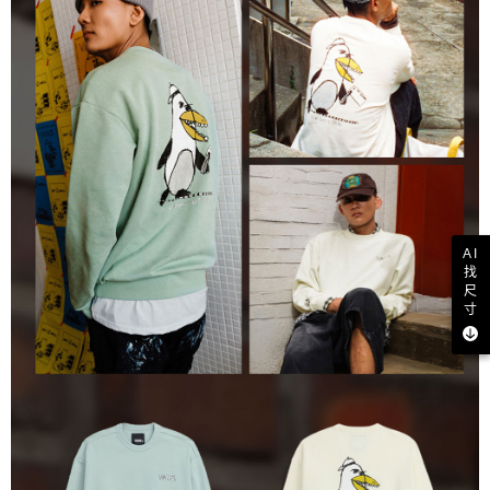
AI
找
尺
寸