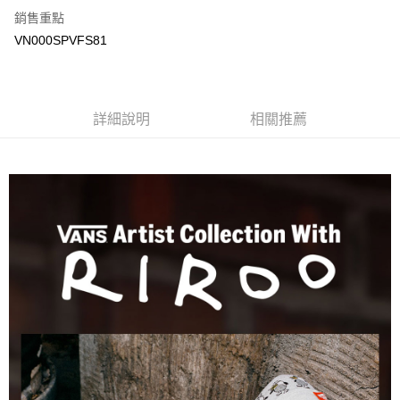
銷售重點
大哥付你分期
VN000SPVFS81
相關說明
【大哥付你分期使用說明】
AFTEE先享後付
1.本服務由台灣大哥大提供，台灣大哥大用戶可立即使用無須另外申請。
2.付款方式選擇「大哥付你分期」，訂單成立後會自動跳轉到大哥付的交易
相關說明
詳細說明
相關推薦
流程，驗證手機門號後，選擇欲分期的期數、繳款截止日，確認付款後即完
【關於「AFTEE先享後付」】
成交易。
ATM付款
AFTEE先享後付是「在收到商品之後才付款」的支付方式。 讓您購物簡單
3.實際核准額度、可分期數及費用金額請依後續交易確認頁面所載為準。
便利好安心！
4.訂單成立30分鐘內，如未前往確認交易或遇審核未通過，訂單將自動取
１．簡單：不需註冊會員、不需綁卡、不需儲值。
運送方式
消。如遇「轉專審核」未通過狀況，表示未達大哥付你分期系統評分，恕無
２．便利：只要手機號碼，簡訊認證，即可結帳。
法說明評估內容。
３．安心：先確認商品／服務後，再付款。
全家取貨付款
【繳款方式說明】
1.分期款項不併入電信帳單，「大哥付你分期」於每月結算日後寄送繳費提
免運費
【「AFTEE先享後付」結帳流程】
醒簡訊。
１．於結帳方式選擇「AFTEE先享後付」後，將跳轉至「AFTEE先享後付」
2.透過簡訊連結打開帳單後，可選擇「超商條碼／台灣大直營門市／銀行轉
付款後全家取貨
結帳頁面，進行簡訊認證並確認金額後，即可完成結帳。
帳／街口支付／iPASS MONEY」等通路繳費。
２．訂單成立數日內，您將收到繳費通知簡訊。
免運費
３．收到繳費通知簡訊後14天內，點擊此簡訊中的連結，可透過四大超商／
【注意事項】
ATM／網路銀行／等多元方式進行付款，方視為交易完成。
萊爾富取貨付款
1.本服務係由「台灣大哥大股份有限公司」（以下簡稱本公司）所提供，讓
※ 請注意：結帳手續完成當下不需立刻繳費，但若您需要取消訂單，請聯絡
用戶於交易時，得透過本服務購買商品或服務，並由商店將買賣／分期付款
免運費
購買商品的店家。未經商家同意取消之訂單仍視為有效，需透過AFTEE先享
買賣價金債權讓與本公司後，依約使用本公司帳單繳交帳款。
後付繳納相關費用。
2.基於同意付款使用「大哥付你分期」之契約關係目的，商店將以您的個人
付款後萊爾富取貨
※ 交易是否成功請以「AFTEE先享後付 」之結帳頁面顯示為準，若有關於
資料（包含姓名、電話或地址）提供予台灣大哥大進項蒐集、處理及利用，