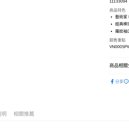
11133094
超商取貨
商品特色
LINE Pay
藝術家 
經典棒
Apple Pay
羅紋袖
悠遊付
銷售重點
VN000S
Google Pa
大哥付你
相關說明
商品相關分
【大哥付
AFTEE先
1.本服務
全商品專
2.付款方
相關說明
分享
流程，驗
男性
男
【關於「A
ATM付款
完成交易
AFTEE
女性
女
3.實際核
便利好安
4.訂單成
１．簡單
男生服飾
消。如遇
２．便利
運送方式
無法說明
３．安心
說明
相關推薦
女生服飾
【繳款方
全家取貨
1.分期款
【「AFT
😎精選活
醒簡訊。
每筆NT$8
１．於結帳