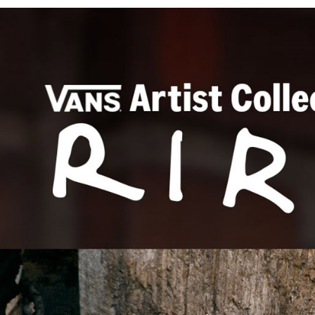
2.透過簡
Artist Co
付」結帳
帳／街口支
付款後全
２．訂單
😎精選活
３．收到繳
每筆NT$8
【注意事
／ATM／
1.本服務
※ 請注意
萊爾富取
用戶於交
絡購買商品
款買賣價
先享後付
每筆NT$8
2.基於同
※ 交易是
資料（包
是否繳費成
付款後萊
用，由本
付客戶支
每筆NT$8
3.完整用
【注意事
7-11取貨
１．透過由
交易，需
每筆NT$8
求債權轉
２．關於
付款後7-1
https://aft
每筆NT$8
３．未成
「AFTE
宅配
任。
４．使用「
每筆NT$8
即時審查
結果請求
５．嚴禁
形，恩沛