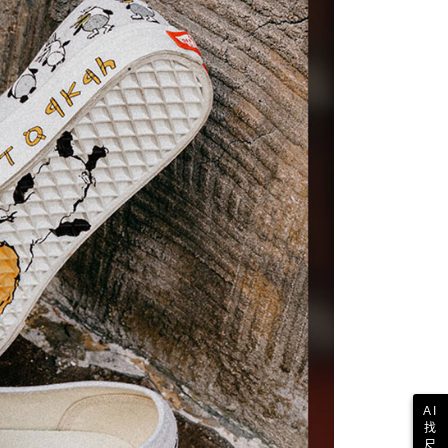
AI
找
尺