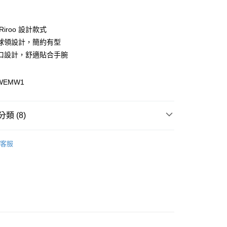
付款
Riroo 設計款式
球領設計，簡約有型
口設計，舒適貼合手腕
PWEMW1
y
分期
類 (8)
你分期使用說明】
享後付
由台灣大哥大提供，台灣大哥大用戶可立即使用無須另外申請。
區
式選擇「大哥付你分期」，訂單成立後會自動跳轉到大哥付的交易
客服
證手機門號後，選擇欲分期的期數、繳款截止日，確認付款後即
性上衣
FTEE先享後付」】
。
先享後付是「在收到商品之後才付款」的支付方式。 讓您購物簡單
性上衣
准額度、可分期數及費用金額請依後續交易確認頁面所載為準。
心！
立30分鐘內，如未前往確認交易或遇審核未通過，訂單將自動取
：不需註冊會員、不需綁卡、不需儲值。
配件
外套
「轉專審核」未通過狀況，表示未達大哥付你分期系統評分，恕
：只要手機號碼，簡訊認證，即可結帳。
評估內容。
：先確認商品／服務後，再付款。
配件
外套
式說明】
付款
項不併入電信帳單，「大哥付你分期」於每月結算日後寄送繳費提
EE先享後付」結帳流程】
動
Outlet Sale💥最低5折起
0，滿NT$1,500(含以上)免運費
方式選擇「AFTEE先享後付」後，將跳轉至「AFTEE先享後