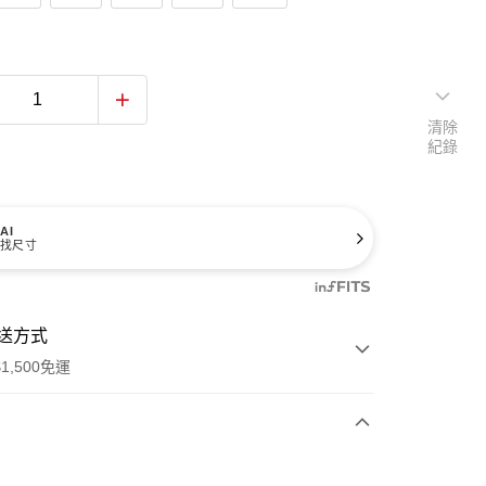
清除
紀錄
AI
找尺寸
送方式
1,500免運
次付款