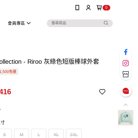
0
會員專區
 Collection - Riroo 灰綠色短版棒球外套
1,500免運
416
色
尺寸
S
M
L
XL
2XL