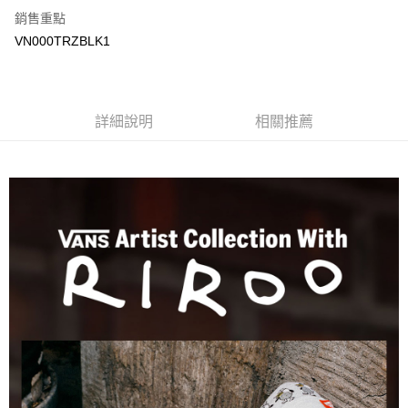
銷售重點
大哥付你分期
VN000TRZBLK1
相關說明
【大哥付你分期使用說明】
AFTEE先享後付
1.本服務由台灣大哥大提供，台灣大哥大用戶可立即使用無須另外申請。
2.付款方式選擇「大哥付你分期」，訂單成立後會自動跳轉到大哥付的交易
相關說明
詳細說明
相關推薦
流程，驗證手機門號後，選擇欲分期的期數、繳款截止日，確認付款後即完
【關於「AFTEE先享後付」】
成交易。
ATM付款
AFTEE先享後付是「在收到商品之後才付款」的支付方式。 讓您購物簡單
3.實際核准額度、可分期數及費用金額請依後續交易確認頁面所載為準。
便利好安心！
4.訂單成立30分鐘內，如未前往確認交易或遇審核未通過，訂單將自動取
１．簡單：不需註冊會員、不需綁卡、不需儲值。
運送方式
消。如遇「轉專審核」未通過狀況，表示未達大哥付你分期系統評分，恕無
２．便利：只要手機號碼，簡訊認證，即可結帳。
法說明評估內容。
３．安心：先確認商品／服務後，再付款。
全家取貨付款
【繳款方式說明】
1.分期款項不併入電信帳單，「大哥付你分期」於每月結算日後寄送繳費提
免運費
【「AFTEE先享後付」結帳流程】
醒簡訊。
１．於結帳方式選擇「AFTEE先享後付」後，將跳轉至「AFTEE先享後付」
2.透過簡訊連結打開帳單後，可選擇「超商條碼／台灣大直營門市／銀行轉
付款後全家取貨
結帳頁面，進行簡訊認證並確認金額後，即可完成結帳。
帳／街口支付／iPASS MONEY」等通路繳費。
２．訂單成立數日內，您將收到繳費通知簡訊。
免運費
３．收到繳費通知簡訊後14天內，點擊此簡訊中的連結，可透過四大超商／
【注意事項】
ATM／網路銀行／等多元方式進行付款，方視為交易完成。
萊爾富取貨付款
1.本服務係由「台灣大哥大股份有限公司」（以下簡稱本公司）所提供，讓
※ 請注意：結帳手續完成當下不需立刻繳費，但若您需要取消訂單，請聯絡
用戶於交易時，得透過本服務購買商品或服務，並由商店將買賣／分期付款
免運費
購買商品的店家。未經商家同意取消之訂單仍視為有效，需透過AFTEE先享
買賣價金債權讓與本公司後，依約使用本公司帳單繳交帳款。
後付繳納相關費用。
2.基於同意付款使用「大哥付你分期」之契約關係目的，商店將以您的個人
付款後萊爾富取貨
※ 交易是否成功請以「AFTEE先享後付 」之結帳頁面顯示為準，若有關於
資料（包含姓名、電話或地址）提供予台灣大哥大進項蒐集、處理及利用，