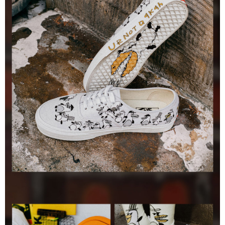
是否繳費成功／繳費後需取消欲退款等相關疑問，請聯繫「AFTEE先享後付
免運費
由本公司與您本人進行分期帳單所需資料之確認、核對及更正。
客戶支援中心」
https://netprotections.freshdesk.com/support/home
3.完整用戶服務條款，請詳閱以下連結：
https://oppay.tw/userRule
7-11取貨付款
【注意事項】
１．透過由恩沛科技股份有限公司提供之「AFTEE先享後付」服務完成之交
免運費
易，需依本服務之必要範圍內提供個人資料，並將交易相關給付款項請求債
權轉讓予恩沛科技股份有限公司。
付款後7-11取貨
２．關於個人資料處理事宜，請瀏覽以下網址：
免運費
https://aftee.tw/terms/#terms3
３．未成年的使用者請事先徵得法定代理人或監護人之同意方可使用
宅配
「AFTEE先享後付」，若未經同意申辦者引起之損失，本公司不負相關責
任。
免運費
４．使用「AFTEE先享後付」時，將依據個別帳號之用戶狀況，依本公司即
時審查核予不同之上限額度；若仍有額度不足之情形，本公司將視審查結果
請求用戶進行身份認證。
５．嚴禁一人註冊多個帳號或使用他人資訊註冊。若發現惡意使用之情形，
恩沛科技股份有限公司將有權停止該用戶之使用額度並採取法律行動。