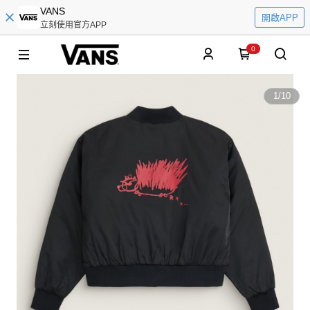
VANS
開啟APP
立刻使用官方APP
0
1
/
10