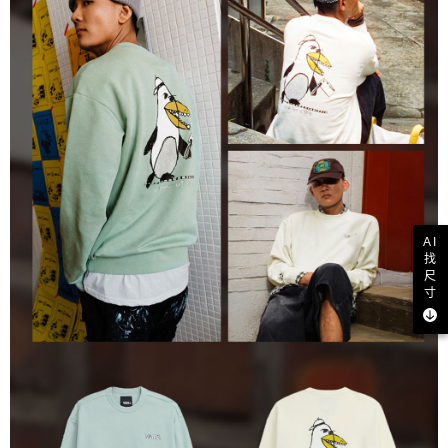
AI
找
尺
寸