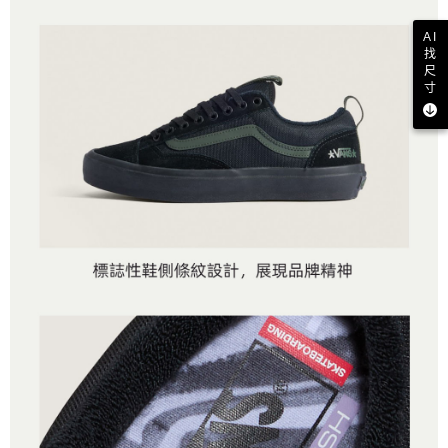
AI
找
尺
寸