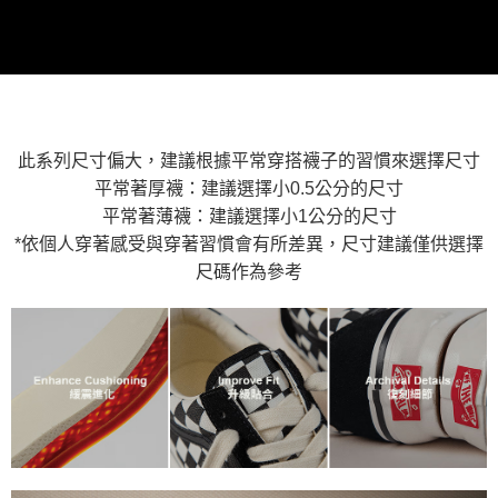
買賣價金債權讓與本公司後，依約使用本公司帳單繳交帳款。
後付繳納相關費用。
2.基於同意付款使用「大哥付你分期」之契約關係目的，商店將以您的個人
付款後萊爾富取貨
※ 交易是否成功請以「AFTEE先享後付 」之結帳頁面顯示為準，若有關於
資料（包含姓名、電話或地址）提供予台灣大哥大進項蒐集、處理及利用，
是否繳費成功／繳費後需取消欲退款等相關疑問，請聯繫「AFTEE先享後付
免運費
由本公司與您本人進行分期帳單所需資料之確認、核對及更正。
客戶支援中心」
https://netprotections.freshdesk.com/support/home
3.完整用戶服務條款，請詳閱以下連結：
https://oppay.tw/userRule
7-11取貨付款
【注意事項】
１．透過由恩沛科技股份有限公司提供之「AFTEE先享後付」服務完成之交
免運費
易，需依本服務之必要範圍內提供個人資料，並將交易相關給付款項請求債
此系列尺寸偏大，建議根據平常穿搭襪子的習慣來選擇尺寸
權轉讓予恩沛科技股份有限公司。
付款後7-11取貨
平常著厚襪：建議選擇小0.5公分的尺寸
２．關於個人資料處理事宜，請瀏覽以下網址：
免運費
平常著薄襪：建議選擇小1公分的尺寸
https://aftee.tw/terms/#terms3
３．未成年的使用者請事先徵得法定代理人或監護人之同意方可使用
*依個人穿著感受與穿著習慣會有所差異，尺寸建議僅供選擇
宅配
「AFTEE先享後付」，若未經同意申辦者引起之損失，本公司不負相關責
尺碼作為參考
任。
免運費
４．使用「AFTEE先享後付」時，將依據個別帳號之用戶狀況，依本公司即
時審查核予不同之上限額度；若仍有額度不足之情形，本公司將視審查結果
請求用戶進行身份認證。
５．嚴禁一人註冊多個帳號或使用他人資訊註冊。若發現惡意使用之情形，
恩沛科技股份有限公司將有權停止該用戶之使用額度並採取法律行動。