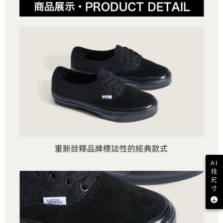
AI
找
尺
寸