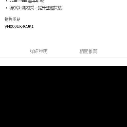
Authentic 基本鞋款
悠遊付
厚實針織材質，提升整體質感
Google Pay
銷售重點
大哥付你分期
VN000EK4CJK1
相關說明
【大哥付你分期使用說明】
AFTEE先享後付
1.本服務由台灣大哥大提供，台灣大哥大用戶可立即使用無須另外申請。
2.付款方式選擇「大哥付你分期」，訂單成立後會自動跳轉到大哥付的交易
相關說明
詳細說明
相關推薦
流程，驗證手機門號後，選擇欲分期的期數、繳款截止日，確認付款後即完
【關於「AFTEE先享後付」】
成交易。
ATM付款
AFTEE先享後付是「在收到商品之後才付款」的支付方式。 讓您購物簡單
3.實際核准額度、可分期數及費用金額請依後續交易確認頁面所載為準。
便利好安心！
4.訂單成立30分鐘內，如未前往確認交易或遇審核未通過，訂單將自動取
１．簡單：不需註冊會員、不需綁卡、不需儲值。
運送方式
消。如遇「轉專審核」未通過狀況，表示未達大哥付你分期系統評分，恕無
２．便利：只要手機號碼，簡訊認證，即可結帳。
法說明評估內容。
３．安心：先確認商品／服務後，再付款。
全家取貨付款
【繳款方式說明】
1.分期款項不併入電信帳單，「大哥付你分期」於每月結算日後寄送繳費提
免運費
【「AFTEE先享後付」結帳流程】
醒簡訊。
１．於結帳方式選擇「AFTEE先享後付」後，將跳轉至「AFTEE先享後付」
2.透過簡訊連結打開帳單後，可選擇「超商條碼／台灣大直營門市／銀行轉
付款後全家取貨
結帳頁面，進行簡訊認證並確認金額後，即可完成結帳。
帳／街口支付／iPASS MONEY」等通路繳費。
２．訂單成立數日內，您將收到繳費通知簡訊。
免運費
３．收到繳費通知簡訊後14天內，點擊此簡訊中的連結，可透過四大超商／
【注意事項】
ATM／網路銀行／等多元方式進行付款，方視為交易完成。
萊爾富取貨付款
1.本服務係由「台灣大哥大股份有限公司」（以下簡稱本公司）所提供，讓
※ 請注意：結帳手續完成當下不需立刻繳費，但若您需要取消訂單，請聯絡
用戶於交易時，得透過本服務購買商品或服務，並由商店將買賣／分期付款
免運費
購買商品的店家。未經商家同意取消之訂單仍視為有效，需透過AFTEE先享