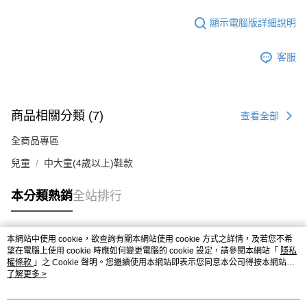
顯示電腦版詳細說明
客服
商品相關分類 (7)
查看全部
全商品專區
兒童
中大童(4歲以上)鞋款
本分類熱銷
全站排行
本網站中使用 cookie，欲查詢有關本網站使用 cookie 方式之詳情，及若您不希
熱門標籤
望在電腦上使用 cookie 時應如何變更電腦的 cookie 設定，請參閱本網站「
隱私
權條款
」之 Cookie 聲明。您繼續使用本網站即表示您同意本公司得按本網站使
用條款之 Cookie 聲明使用 cookie。
了解更多 >