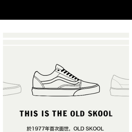
買賣價金債權讓與本公司後，依約使用本公司帳單繳交帳款。
後付繳納相關費用。
2.基於同意付款使用「大哥付你分期」之契約關係目的，商店將以您的個人
付款後萊爾富取貨
※ 交易是否成功請以「AFTEE先享後付 」之結帳頁面顯示為準，若有關於
資料（包含姓名、電話或地址）提供予台灣大哥大進項蒐集、處理及利用，
是否繳費成功／繳費後需取消欲退款等相關疑問，請聯繫「AFTEE先享後付
每筆NT$80，滿NT$1,500(含以上)免運費
由本公司與您本人進行分期帳單所需資料之確認、核對及更正。
客戶支援中心」
https://netprotections.freshdesk.com/support/home
3.完整用戶服務條款，請詳閱以下連結：
https://oppay.tw/userRule
7-11取貨付款
【注意事項】
１．透過由恩沛科技股份有限公司提供之「AFTEE先享後付」服務完成之交
每筆NT$80，滿NT$1,500(含以上)免運費
易，需依本服務之必要範圍內提供個人資料，並將交易相關給付款項請求債
權轉讓予恩沛科技股份有限公司。
付款後7-11取貨
２．關於個人資料處理事宜，請瀏覽以下網址：
每筆NT$80，滿NT$1,500(含以上)免運費
https://aftee.tw/terms/#terms3
３．未成年的使用者請事先徵得法定代理人或監護人之同意方可使用
宅配
「AFTEE先享後付」，若未經同意申辦者引起之損失，本公司不負相關責
任。
每筆NT$80，滿NT$1,500(含以上)免運費
４．使用「AFTEE先享後付」時，將依據個別帳號之用戶狀況，依本公司即
時審查核予不同之上限額度；若仍有額度不足之情形，本公司將視審查結果
請求用戶進行身份認證。
５．嚴禁一人註冊多個帳號或使用他人資訊註冊。若發現惡意使用之情形，
恩沛科技股份有限公司將有權停止該用戶之使用額度並採取法律行動。