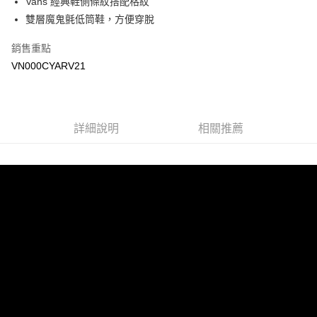
Vans 經典鞋側條紋搭配格紋
悠遊付
雙層魔鬼氈低筒鞋，方便穿脫
Google Pay
銷售重點
大哥付你分期
VN000CYARV21
相關說明
【大哥付你分期使用說明】
AFTEE先享後付
1.本服務由台灣大哥大提供，台灣大哥大用戶可立即使用無須另外申請。
2.付款方式選擇「大哥付你分期」，訂單成立後會自動跳轉到大哥付的交易
相關說明
詳細說明
相關推薦
流程，驗證手機門號後，選擇欲分期的期數、繳款截止日，確認付款後即完
【關於「AFTEE先享後付」】
成交易。
ATM付款
AFTEE先享後付是「在收到商品之後才付款」的支付方式。 讓您購物簡單
3.實際核准額度、可分期數及費用金額請依後續交易確認頁面所載為準。
便利好安心！
4.訂單成立30分鐘內，如未前往確認交易或遇審核未通過，訂單將自動取
１．簡單：不需註冊會員、不需綁卡、不需儲值。
運送方式
消。如遇「轉專審核」未通過狀況，表示未達大哥付你分期系統評分，恕無
２．便利：只要手機號碼，簡訊認證，即可結帳。
法說明評估內容。
３．安心：先確認商品／服務後，再付款。
全家取貨付款
【繳款方式說明】
1.分期款項不併入電信帳單，「大哥付你分期」於每月結算日後寄送繳費提
每筆NT$80，滿NT$1,500(含以上)免運費
【「AFTEE先享後付」結帳流程】
醒簡訊。
１．於結帳方式選擇「AFTEE先享後付」後，將跳轉至「AFTEE先享後付」
2.透過簡訊連結打開帳單後，可選擇「超商條碼／台灣大直營門市／銀行轉
付款後全家取貨
結帳頁面，進行簡訊認證並確認金額後，即可完成結帳。
帳／街口支付／iPASS MONEY」等通路繳費。
２．訂單成立數日內，您將收到繳費通知簡訊。
每筆NT$80，滿NT$1,500(含以上)免運費
３．收到繳費通知簡訊後14天內，點擊此簡訊中的連結，可透過四大超商／
【注意事項】
ATM／網路銀行／等多元方式進行付款，方視為交易完成。
萊爾富取貨付款
1.本服務係由「台灣大哥大股份有限公司」（以下簡稱本公司）所提供，讓
※ 請注意：結帳手續完成當下不需立刻繳費，但若您需要取消訂單，請聯絡
用戶於交易時，得透過本服務購買商品或服務，並由商店將買賣／分期付款
每筆NT$80，滿NT$1,500(含以上)免運費
購買商品的店家。未經商家同意取消之訂單仍視為有效，需透過AFTEE先享