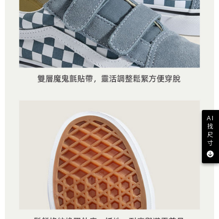
AI
找
尺
寸