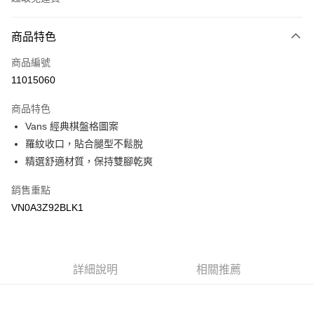
付款方式
商品特色
信用卡一次付款
商品編號
超商取貨付款
11015060
LINE Pay
商品特色
Apple Pay
Vans 經典棋盤格圖案
羅紋收口，貼合腿型不鬆脫
悠遊付
精選舒適材質，保持雙腳乾爽
Google Pay
銷售重點
大哥付你分期
VN0A3Z92BLK1
相關說明
【大哥付你分期使用說明】
AFTEE先享後付
1.本服務由台灣大哥大提供，台灣大哥大用戶可立即使用無須另外申請。
2.付款方式選擇「大哥付你分期」，訂單成立後會自動跳轉到大哥付的交易
相關說明
詳細說明
相關推薦
流程，驗證手機門號後，選擇欲分期的期數、繳款截止日，確認付款後即完
【關於「AFTEE先享後付」】
成交易。
ATM付款
AFTEE先享後付是「在收到商品之後才付款」的支付方式。 讓您購物簡單
3.實際核准額度、可分期數及費用金額請依後續交易確認頁面所載為準。
便利好安心！
4.訂單成立30分鐘內，如未前往確認交易或遇審核未通過，訂單將自動取