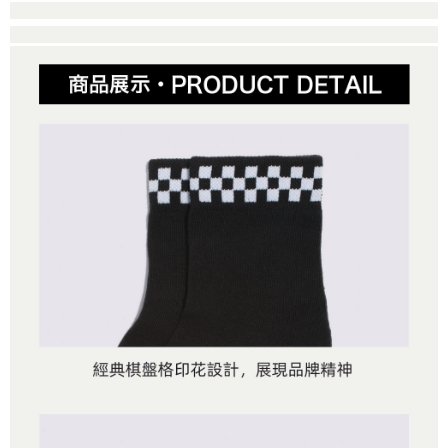
１．簡單：不需註冊會員、不需綁卡、不需儲值。
運送方式
消。如遇「轉專審核」未通過狀況，表示未達大哥付你分期系統評分，恕無
２．便利：只要手機號碼，簡訊認證，即可結帳。
法說明評估內容。
３．安心：先確認商品／服務後，再付款。
全家取貨付款
【繳款方式說明】
1.分期款項不併入電信帳單，「大哥付你分期」於每月結算日後寄送繳費提
免運費
【「AFTEE先享後付」結帳流程】
醒簡訊。
１．於結帳方式選擇「AFTEE先享後付」後，將跳轉至「AFTEE先享後付」
2.透過簡訊連結打開帳單後，可選擇「超商條碼／台灣大直營門市／銀行轉
付款後全家取貨
結帳頁面，進行簡訊認證並確認金額後，即可完成結帳。
帳／街口支付／iPASS MONEY」等通路繳費。
２．訂單成立數日內，您將收到繳費通知簡訊。
免運費
３．收到繳費通知簡訊後14天內，點擊此簡訊中的連結，可透過四大超商／
【注意事項】
ATM／網路銀行／等多元方式進行付款，方視為交易完成。
萊爾富取貨付款
1.本服務係由「台灣大哥大股份有限公司」（以下簡稱本公司）所提供，讓
※ 請注意：結帳手續完成當下不需立刻繳費，但若您需要取消訂單，請聯絡
用戶於交易時，得透過本服務購買商品或服務，並由商店將買賣／分期付款
免運費
購買商品的店家。未經商家同意取消之訂單仍視為有效，需透過AFTEE先享
買賣價金債權讓與本公司後，依約使用本公司帳單繳交帳款。
後付繳納相關費用。
2.基於同意付款使用「大哥付你分期」之契約關係目的，商店將以您的個人
付款後萊爾富取貨
※ 交易是否成功請以「AFTEE先享後付 」之結帳頁面顯示為準，若有關於
資料（包含姓名、電話或地址）提供予台灣大哥大進項蒐集、處理及利用，
是否繳費成功／繳費後需取消欲退款等相關疑問，請聯繫「AFTEE先享後付
免運費
由本公司與您本人進行分期帳單所需資料之確認、核對及更正。
客戶支援中心」
https://netprotections.freshdesk.com/support/home
3.完整用戶服務條款，請詳閱以下連結：
https://oppay.tw/userRule
7-11取貨付款
【注意事項】
１．透過由恩沛科技股份有限公司提供之「AFTEE先享後付」服務完成之交
免運費
易，需依本服務之必要範圍內提供個人資料，並將交易相關給付款項請求債
權轉讓予恩沛科技股份有限公司。
付款後7-11取貨
２．關於個人資料處理事宜，請瀏覽以下網址：
免運費
https://aftee.tw/terms/#terms3
３．未成年的使用者請事先徵得法定代理人或監護人之同意方可使用
宅配
「AFTEE先享後付」，若未經同意申辦者引起之損失，本公司不負相關責