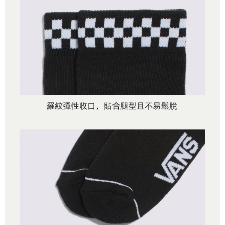
任。
免運費
４．使用「AFTEE先享後付」時，將依據個別帳號之用戶狀況，依本公司即
時審查核予不同之上限額度；若仍有額度不足之情形，本公司將視審查結果
請求用戶進行身份認證。
５．嚴禁一人註冊多個帳號或使用他人資訊註冊。若發現惡意使用之情形，
恩沛科技股份有限公司將有權停止該用戶之使用額度並採取法律行動。