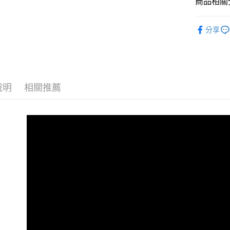
商品相關分
【大哥付
AFTEE先
1.本服務
全商品專
2.付款方
相關說明
分享
流程，驗
男性
O
【關於「A
ATM付款
完成交易
AFTEE
男性
經
3.實際核
便利好安
4.訂單成
１．簡單
女性
O
消。如遇
２．便利
運送方式
無法說明
３．安心
說明
相關推薦
女性
經
【繳款方
全家取貨
1.分期款
【「AFT
😎精選活
醒簡訊。
免運費
１．於結帳
2.透過簡
😎精選活
付」結帳
帳／街口支
付款後全
２．訂單
🏁Prem
３．收到繳
免運費
【注意事
／ATM／
1.本服務
※ 請注意
萊爾富取
用戶於交
絡購買商品
款買賣價
先享後付
免運費
2.基於同
※ 交易是
資料（包
是否繳費成
付款後萊
用，由本
付客戶支
免運費
3.完整用
【注意事