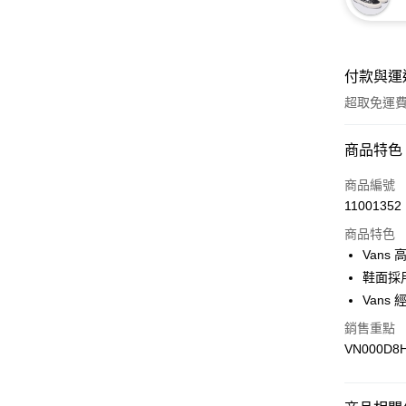
付款與運
超取免運
付款方式
商品特色
信用卡一
商品編號
11001352
超商取貨
商品特色
LINE Pay
Vans
鞋面採
Apple Pay
Vans
悠遊付
銷售重點
VN000D8
Google Pa
大哥付你
相關說明