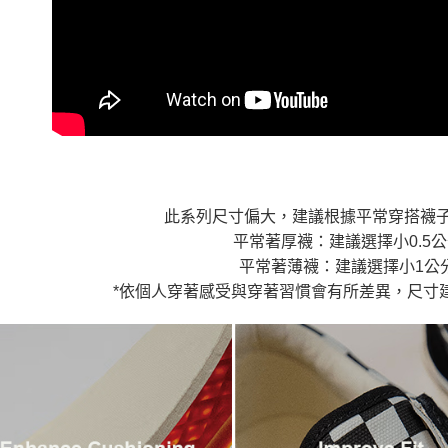
7-11取貨
１．透過由
交易，需
免運費
求債權轉
２．關於
付款後7-1
https://aft
免運費
３．未成
「AFTE
宅配
任。
４．使用「
免運費
即時審查
結果請求
５．嚴禁
此系列尺寸偏大，建議根據平常穿搭襪
形，恩沛
動。
平常著厚襪：建議選擇小0.5
平常著薄襪：建議選擇小1公
*依個人穿著感受與穿著習慣會有所差異，尺寸