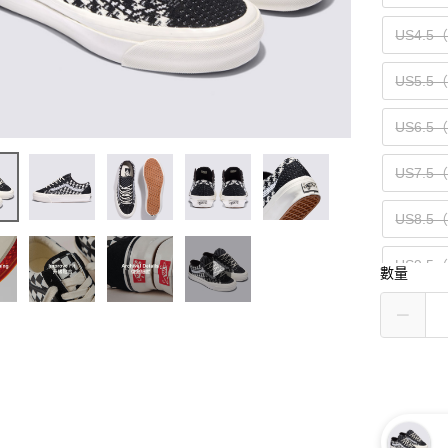
US4.5
US5.5
US6.5
US7.5
US8.5
US9.5
數量
US10.5
US11.5
US13（