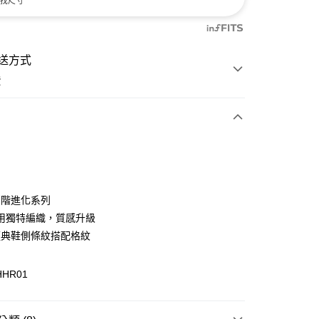
找尺寸
送方式
費
次付款
付款
 高階進化系列
用獨特編織，質感升級
 經典鞋側條紋搭配格紋
HHR01
y
分期