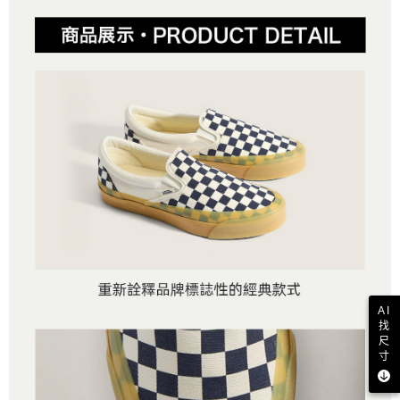
AI
找
尺
寸