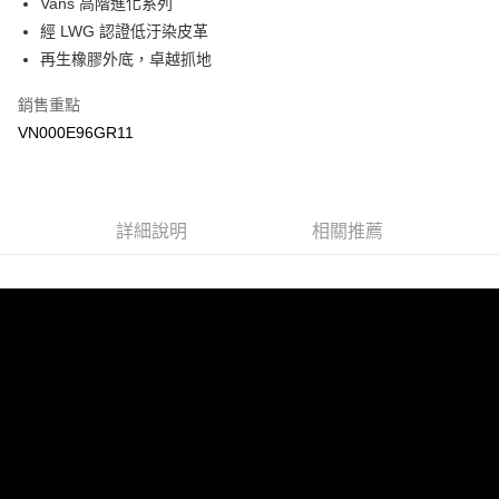
Vans 高階進化系列
經 LWG 認證低汙染皮革
悠遊付
再生橡膠外底，卓越抓地
Google Pay
銷售重點
大哥付你分期
VN000E96GR11
相關說明
【大哥付你分期使用說明】
AFTEE先享後付
1.本服務由台灣大哥大提供，台灣大哥大用戶可立即使用無須另外申請。
2.付款方式選擇「大哥付你分期」，訂單成立後會自動跳轉到大哥付的交易
相關說明
詳細說明
相關推薦
流程，驗證手機門號後，選擇欲分期的期數、繳款截止日，確認付款後即完
【關於「AFTEE先享後付」】
成交易。
ATM付款
AFTEE先享後付是「在收到商品之後才付款」的支付方式。 讓您購物簡單
3.實際核准額度、可分期數及費用金額請依後續交易確認頁面所載為準。
便利好安心！
4.訂單成立30分鐘內，如未前往確認交易或遇審核未通過，訂單將自動取
１．簡單：不需註冊會員、不需綁卡、不需儲值。
運送方式
消。如遇「轉專審核」未通過狀況，表示未達大哥付你分期系統評分，恕無
２．便利：只要手機號碼，簡訊認證，即可結帳。
法說明評估內容。
３．安心：先確認商品／服務後，再付款。
全家取貨付款
【繳款方式說明】
1.分期款項不併入電信帳單，「大哥付你分期」於每月結算日後寄送繳費提
每筆NT$80，滿NT$1,500(含以上)免運費
【「AFTEE先享後付」結帳流程】
醒簡訊。
１．於結帳方式選擇「AFTEE先享後付」後，將跳轉至「AFTEE先享後付」
2.透過簡訊連結打開帳單後，可選擇「超商條碼／台灣大直營門市／銀行轉
付款後全家取貨
結帳頁面，進行簡訊認證並確認金額後，即可完成結帳。
帳／街口支付／iPASS MONEY」等通路繳費。
２．訂單成立數日內，您將收到繳費通知簡訊。
每筆NT$80，滿NT$1,500(含以上)免運費
３．收到繳費通知簡訊後14天內，點擊此簡訊中的連結，可透過四大超商／
【注意事項】
ATM／網路銀行／等多元方式進行付款，方視為交易完成。
萊爾富取貨付款
1.本服務係由「台灣大哥大股份有限公司」（以下簡稱本公司）所提供，讓