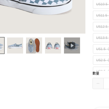
US10.5
US11.
US12.
US13.5
US1.5
US2.5
US3.5
數量
US4.5
US5.5
US6.5