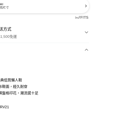
AI
找尺寸
送方式
1,500免運
次付款
付款
 經典低筒懶人鞋
布鞋面，經久耐穿
棋盤格印花，潮流感十足
JRV21
y