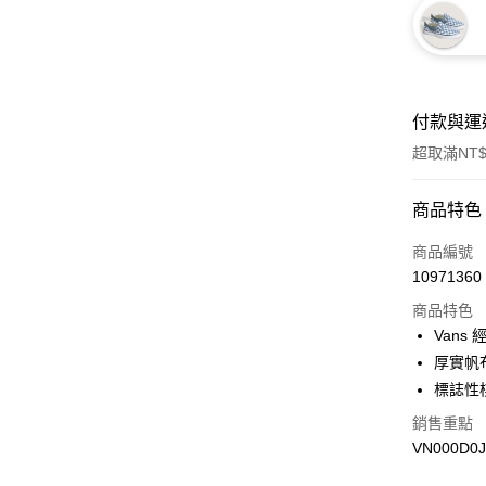
付款與運
超取滿NT$
付款方式
商品特色
信用卡一
商品編號
10971360
超商取貨
商品特色
LINE Pay
Vans
厚實帆
Apple Pay
標誌性
悠遊付
銷售重點
VN000D0
Google Pa