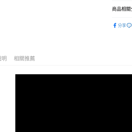
大哥付你
相關說明
商品相關分
【大哥付
AFTEE先
1.本服務
全商品專
2.付款方
相關說明
分享
流程，驗
兒童
中
【關於「A
ATM付款
完成交易
AFTEE
兒童
小童
3.實際核
便利好安
4.訂單成
１．簡單
😎精選活
消。如遇
２．便利
運送方式
無法說明
３．安心
說明
相關推薦
😎精選活
【繳款方
全家取貨
1.分期款
【「AFT
兒童
兒
醒簡訊。
每筆NT$8
１．於結帳
2.透過簡
🏁經典款
付」結帳
帳／街口支
付款後全
２．訂單
３．收到繳
每筆NT$8
【注意事
／ATM／
1.本服務
※ 請注意
萊爾富取
用戶於交
絡購買商品
款買賣價
先享後付
每筆NT$8
2.基於同
※ 交易是
資料（包
是否繳費成
付款後萊
用，由本
付客戶支
每筆NT$8
3.完整用