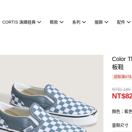
CORTIS 演繹經典
鞋款
系列
服飾
配件
Color 
板鞋
超取滿NT$
NT$1,180
NT$8
顏色：藍
童鞋尺寸