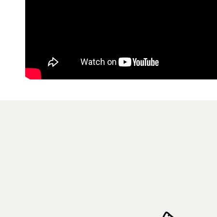
【注意事
7-11取貨
１．透過由
交易，需
每筆NT$8
求債權轉
２．關於
付款後7-1
https://aft
每筆NT$8
３．未成
「AFTE
宅配
任。
４．使用「
每筆NT$8
即時審查
結果請求
５．嚴禁
形，恩沛
動。