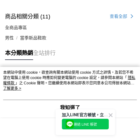
商品相關分類 (11)
查看全部
全商品專區
男性
當季新品鞋款
本分類熱銷
全站排行
本網站中使用 cookie，欲查詢有關本網站使用 cookie 方式之詳情，及若您不希
熱門標籤
望在電腦上使用 cookie 時應如何變更電腦的 cookie 設定，請參閱本網站「
隱私
權條款
」之 Cookie 聲明。您繼續使用本網站即表示您同意本公司得按本網站使
用條款之 Cookie 聲明使用 cookie。
了解更多 >
我知道了
加入LINE官方帳號，立即獲得$100購物金!
連結 LINE 帳號