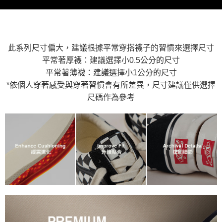
是否繳費成功／繳費後需取消欲退款等相關疑問，請聯繫「AFTEE先享後付
免運費
由本公司與您本人進行分期帳單所需資料之確認、核對及更正。
客戶支援中心」
https://netprotections.freshdesk.com/support/home
3.完整用戶服務條款，請詳閱以下連結：
https://oppay.tw/userRule
7-11取貨付款
【注意事項】
１．透過由恩沛科技股份有限公司提供之「AFTEE先享後付」服務完成之交
免運費
易，需依本服務之必要範圍內提供個人資料，並將交易相關給付款項請求債
此系列尺寸偏大，建議根據平常穿搭襪子的習慣來選擇尺寸
權轉讓予恩沛科技股份有限公司。
付款後7-11取貨
平常著厚襪：建議選擇小0.5公分的尺寸
２．關於個人資料處理事宜，請瀏覽以下網址：
免運費
平常著薄襪：建議選擇小1公分的尺寸
https://aftee.tw/terms/#terms3
３．未成年的使用者請事先徵得法定代理人或監護人之同意方可使用
*依個人穿著感受與穿著習慣會有所差異，尺寸建議僅供選擇
宅配
「AFTEE先享後付」，若未經同意申辦者引起之損失，本公司不負相關責
尺碼作為參考
任。
免運費
４．使用「AFTEE先享後付」時，將依據個別帳號之用戶狀況，依本公司即
時審查核予不同之上限額度；若仍有額度不足之情形，本公司將視審查結果
請求用戶進行身份認證。
５．嚴禁一人註冊多個帳號或使用他人資訊註冊。若發現惡意使用之情形，
恩沛科技股份有限公司將有權停止該用戶之使用額度並採取法律行動。