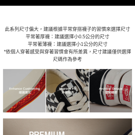
是否繳費成功／繳費後需取消欲退款等相關疑問，請聯繫「AFTEE先享後付
免運費
由本公司與您本人進行分期帳單所需資料之確認、核對及更正。
客戶支援中心」
https://netprotections.freshdesk.com/support/home
3.完整用戶服務條款，請詳閱以下連結：
https://oppay.tw/userRule
7-11取貨付款
【注意事項】
１．透過由恩沛科技股份有限公司提供之「AFTEE先享後付」服務完成之交
免運費
易，需依本服務之必要範圍內提供個人資料，並將交易相關給付款項請求債
此系列尺寸偏大，建議根據平常穿搭襪子的習慣來選擇尺寸
權轉讓予恩沛科技股份有限公司。
付款後7-11取貨
平常著厚襪：建議選擇小0.5公分的尺寸
２．關於個人資料處理事宜，請瀏覽以下網址：
免運費
平常著薄襪：建議選擇小1公分的尺寸
https://aftee.tw/terms/#terms3
３．未成年的使用者請事先徵得法定代理人或監護人之同意方可使用
*依個人穿著感受與穿著習慣會有所差異，尺寸建議僅供選擇
宅配
「AFTEE先享後付」，若未經同意申辦者引起之損失，本公司不負相關責
尺碼作為參考
任。
免運費
４．使用「AFTEE先享後付」時，將依據個別帳號之用戶狀況，依本公司即
時審查核予不同之上限額度；若仍有額度不足之情形，本公司將視審查結果
請求用戶進行身份認證。
５．嚴禁一人註冊多個帳號或使用他人資訊註冊。若發現惡意使用之情形，
恩沛科技股份有限公司將有權停止該用戶之使用額度並採取法律行動。