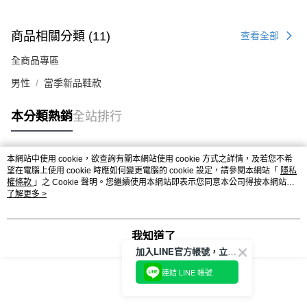
商品相關分類 (11)
查看全部
全商品專區
男性
當季新品鞋款
本分類熱銷
全站排行
本網站中使用 cookie，欲查詢有關本網站使用 cookie 方式之詳情，及若您不希
熱門標籤
望在電腦上使用 cookie 時應如何變更電腦的 cookie 設定，請參閱本網站「
隱私
權條款
」之 Cookie 聲明。您繼續使用本網站即表示您同意本公司得按本網站使
用條款之 Cookie 聲明使用 cookie。
了解更多 >
我知道了
加入LINE官方帳號，立即獲得$100購物金!
連結 LINE 帳號