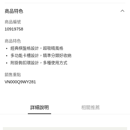
付款方式
商品特色
信用卡一次付款
商品編號
超商取貨付款
10919758
LINE Pay
商品特色
Apple Pay
經典棋盤格設計，超吸睛風格
多功能卡槽設計，精準分類好收納
悠遊付
附掛鉤扣環設計，多種使用方式
Google Pay
銷售重點
大哥付你分期
VN000Q9WY281
相關說明
【大哥付你分期使用說明】
AFTEE先享後付
1.本服務由台灣大哥大提供，台灣大哥大用戶可立即使用無須另外申請。
2.付款方式選擇「大哥付你分期」，訂單成立後會自動跳轉到大哥付的交易
相關說明
詳細說明
相關推薦
流程，驗證手機門號後，選擇欲分期的期數、繳款截止日，確認付款後即完
【關於「AFTEE先享後付」】
成交易。
ATM付款
AFTEE先享後付是「在收到商品之後才付款」的支付方式。 讓您購物簡單
3.實際核准額度、可分期數及費用金額請依後續交易確認頁面所載為準。
便利好安心！
4.訂單成立30分鐘內，如未前往確認交易或遇審核未通過，訂單將自動取
１．簡單：不需註冊會員、不需綁卡、不需儲值。
運送方式
消。如遇「轉專審核」未通過狀況，表示未達大哥付你分期系統評分，恕無