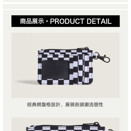
２．便利：只要手機號碼，簡訊認證，即可結帳。
法說明評估內容。
３．安心：先確認商品／服務後，再付款。
全家取貨付款
【繳款方式說明】
1.分期款項不併入電信帳單，「大哥付你分期」於每月結算日後寄送繳費提
免運費
【「AFTEE先享後付」結帳流程】
醒簡訊。
１．於結帳方式選擇「AFTEE先享後付」後，將跳轉至「AFTEE先享後付」
2.透過簡訊連結打開帳單後，可選擇「超商條碼／台灣大直營門市／銀行轉
付款後全家取貨
結帳頁面，進行簡訊認證並確認金額後，即可完成結帳。
帳／街口支付／iPASS MONEY」等通路繳費。
２．訂單成立數日內，您將收到繳費通知簡訊。
免運費
３．收到繳費通知簡訊後14天內，點擊此簡訊中的連結，可透過四大超商／
【注意事項】
ATM／網路銀行／等多元方式進行付款，方視為交易完成。
萊爾富取貨付款
1.本服務係由「台灣大哥大股份有限公司」（以下簡稱本公司）所提供，讓
※ 請注意：結帳手續完成當下不需立刻繳費，但若您需要取消訂單，請聯絡
用戶於交易時，得透過本服務購買商品或服務，並由商店將買賣／分期付款
免運費
購買商品的店家。未經商家同意取消之訂單仍視為有效，需透過AFTEE先享
買賣價金債權讓與本公司後，依約使用本公司帳單繳交帳款。
後付繳納相關費用。
2.基於同意付款使用「大哥付你分期」之契約關係目的，商店將以您的個人
付款後萊爾富取貨
※ 交易是否成功請以「AFTEE先享後付 」之結帳頁面顯示為準，若有關於
資料（包含姓名、電話或地址）提供予台灣大哥大進項蒐集、處理及利用，
是否繳費成功／繳費後需取消欲退款等相關疑問，請聯繫「AFTEE先享後付
免運費
由本公司與您本人進行分期帳單所需資料之確認、核對及更正。
客戶支援中心」
https://netprotections.freshdesk.com/support/home
3.完整用戶服務條款，請詳閱以下連結：
https://oppay.tw/userRule
7-11取貨付款
【注意事項】
１．透過由恩沛科技股份有限公司提供之「AFTEE先享後付」服務完成之交
免運費
易，需依本服務之必要範圍內提供個人資料，並將交易相關給付款項請求債
權轉讓予恩沛科技股份有限公司。
付款後7-11取貨
２．關於個人資料處理事宜，請瀏覽以下網址：
免運費
https://aftee.tw/terms/#terms3
３．未成年的使用者請事先徵得法定代理人或監護人之同意方可使用
宅配
「AFTEE先享後付」，若未經同意申辦者引起之損失，本公司不負相關責
任。
免運費