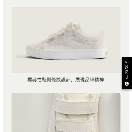
AI
找
尺
寸