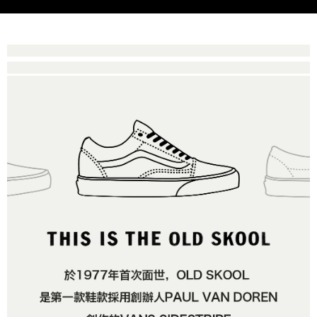
是否繳費成功／繳費後需取消欲退款等相關疑問，請聯繫「AFTEE先享後付
免運費
由本公司與您本人進行分期帳單所需資料之確認、核對及更正。
客戶支援中心」
https://netprotections.freshdesk.com/support/home
3.完整用戶服務條款，請詳閱以下連結：
https://oppay.tw/userRule
7-11取貨付款
【注意事項】
１．透過由恩沛科技股份有限公司提供之「AFTEE先享後付」服務完成之交
免運費
易，需依本服務之必要範圍內提供個人資料，並將交易相關給付款項請求債
權轉讓予恩沛科技股份有限公司。
付款後7-11取貨
２．關於個人資料處理事宜，請瀏覽以下網址：
免運費
https://aftee.tw/terms/#terms3
３．未成年的使用者請事先徵得法定代理人或監護人之同意方可使用
宅配
「AFTEE先享後付」，若未經同意申辦者引起之損失，本公司不負相關責
任。
免運費
４．使用「AFTEE先享後付」時，將依據個別帳號之用戶狀況，依本公司即
時審查核予不同之上限額度；若仍有額度不足之情形，本公司將視審查結果
請求用戶進行身份認證。
５．嚴禁一人註冊多個帳號或使用他人資訊註冊。若發現惡意使用之情形，
恩沛科技股份有限公司將有權停止該用戶之使用額度並採取法律行動。