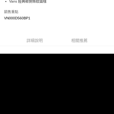
Vans 經典鞋側條紋圖樣
Google Pay
銷售重點
大哥付你分期
VN000D560BP1
相關說明
【大哥付你分期使用說明】
AFTEE先享後付
1.本服務由台灣大哥大提供，台灣大哥大用戶可立即使用無須另外申請。
2.付款方式選擇「大哥付你分期」，訂單成立後會自動跳轉到大哥付的交易
相關說明
詳細說明
相關推薦
流程，驗證手機門號後，選擇欲分期的期數、繳款截止日，確認付款後即完
【關於「AFTEE先享後付」】
成交易。
ATM付款
AFTEE先享後付是「在收到商品之後才付款」的支付方式。 讓您購物簡單
3.實際核准額度、可分期數及費用金額請依後續交易確認頁面所載為準。
便利好安心！
4.訂單成立30分鐘內，如未前往確認交易或遇審核未通過，訂單將自動取
１．簡單：不需註冊會員、不需綁卡、不需儲值。
運送方式
消。如遇「轉專審核」未通過狀況，表示未達大哥付你分期系統評分，恕無
２．便利：只要手機號碼，簡訊認證，即可結帳。
法說明評估內容。
３．安心：先確認商品／服務後，再付款。
全家取貨付款
【繳款方式說明】
1.分期款項不併入電信帳單，「大哥付你分期」於每月結算日後寄送繳費提
免運費
【「AFTEE先享後付」結帳流程】
醒簡訊。
１．於結帳方式選擇「AFTEE先享後付」後，將跳轉至「AFTEE先享後付」
2.透過簡訊連結打開帳單後，可選擇「超商條碼／台灣大直營門市／銀行轉
付款後全家取貨
結帳頁面，進行簡訊認證並確認金額後，即可完成結帳。
帳／街口支付／iPASS MONEY」等通路繳費。
２．訂單成立數日內，您將收到繳費通知簡訊。
免運費
３．收到繳費通知簡訊後14天內，點擊此簡訊中的連結，可透過四大超商／
【注意事項】
ATM／網路銀行／等多元方式進行付款，方視為交易完成。
萊爾富取貨付款
1.本服務係由「台灣大哥大股份有限公司」（以下簡稱本公司）所提供，讓
※ 請注意：結帳手續完成當下不需立刻繳費，但若您需要取消訂單，請聯絡
用戶於交易時，得透過本服務購買商品或服務，並由商店將買賣／分期付款
免運費
購買商品的店家。未經商家同意取消之訂單仍視為有效，需透過AFTEE先享
買賣價金債權讓與本公司後，依約使用本公司帳單繳交帳款。
後付繳納相關費用。