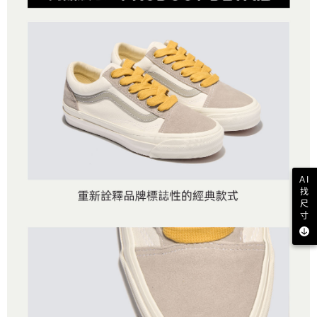
AI
找
尺
寸