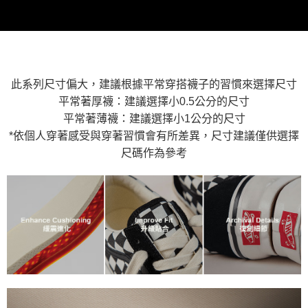
2.基於同意付款使用「大哥付你分期」之契約關係目的，商店將以您的個人
付款後萊爾富取貨
※ 交易是否成功請以「AFTEE先享後付 」之結帳頁面顯示為準，若有關於
資料（包含姓名、電話或地址）提供予台灣大哥大進項蒐集、處理及利用，
是否繳費成功／繳費後需取消欲退款等相關疑問，請聯繫「AFTEE先享後付
免運費
由本公司與您本人進行分期帳單所需資料之確認、核對及更正。
客戶支援中心」
https://netprotections.freshdesk.com/support/home
3.完整用戶服務條款，請詳閱以下連結：
https://oppay.tw/userRule
7-11取貨付款
【注意事項】
１．透過由恩沛科技股份有限公司提供之「AFTEE先享後付」服務完成之交
免運費
易，需依本服務之必要範圍內提供個人資料，並將交易相關給付款項請求債
此系列尺寸偏大，建議根據平常穿搭襪子的習慣來選擇尺寸
權轉讓予恩沛科技股份有限公司。
付款後7-11取貨
平常著厚襪：建議選擇小0.5公分的尺寸
２．關於個人資料處理事宜，請瀏覽以下網址：
免運費
平常著薄襪：建議選擇小1公分的尺寸
https://aftee.tw/terms/#terms3
３．未成年的使用者請事先徵得法定代理人或監護人之同意方可使用
*依個人穿著感受與穿著習慣會有所差異，尺寸建議僅供選擇
宅配
「AFTEE先享後付」，若未經同意申辦者引起之損失，本公司不負相關責
尺碼作為參考
任。
免運費
４．使用「AFTEE先享後付」時，將依據個別帳號之用戶狀況，依本公司即
時審查核予不同之上限額度；若仍有額度不足之情形，本公司將視審查結果
請求用戶進行身份認證。
５．嚴禁一人註冊多個帳號或使用他人資訊註冊。若發現惡意使用之情形，
恩沛科技股份有限公司將有權停止該用戶之使用額度並採取法律行動。