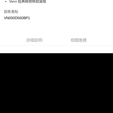
Vans 經典鞋側條紋圖樣
Google Pay
銷售重點
大哥付你分期
VN000D560BP1
相關說明
【大哥付你分期使用說明】
AFTEE先享後付
1.本服務由台灣大哥大提供，台灣大哥大用戶可立即使用無須另外申請。
2.付款方式選擇「大哥付你分期」，訂單成立後會自動跳轉到大哥付的交易
相關說明
詳細說明
相關推薦
流程，驗證手機門號後，選擇欲分期的期數、繳款截止日，確認付款後即完
【關於「AFTEE先享後付」】
成交易。
ATM付款
AFTEE先享後付是「在收到商品之後才付款」的支付方式。 讓您購物簡單
3.實際核准額度、可分期數及費用金額請依後續交易確認頁面所載為準。
便利好安心！
4.訂單成立30分鐘內，如未前往確認交易或遇審核未通過，訂單將自動取
１．簡單：不需註冊會員、不需綁卡、不需儲值。
運送方式
消。如遇「轉專審核」未通過狀況，表示未達大哥付你分期系統評分，恕無
２．便利：只要手機號碼，簡訊認證，即可結帳。
法說明評估內容。
３．安心：先確認商品／服務後，再付款。
全家取貨付款
【繳款方式說明】
1.分期款項不併入電信帳單，「大哥付你分期」於每月結算日後寄送繳費提
每筆NT$80，滿NT$1,500(含以上)免運費
【「AFTEE先享後付」結帳流程】
醒簡訊。
１．於結帳方式選擇「AFTEE先享後付」後，將跳轉至「AFTEE先享後付」
2.透過簡訊連結打開帳單後，可選擇「超商條碼／台灣大直營門市／銀行轉
付款後全家取貨
結帳頁面，進行簡訊認證並確認金額後，即可完成結帳。
帳／街口支付／iPASS MONEY」等通路繳費。
２．訂單成立數日內，您將收到繳費通知簡訊。
每筆NT$80，滿NT$1,500(含以上)免運費
３．收到繳費通知簡訊後14天內，點擊此簡訊中的連結，可透過四大超商／
【注意事項】
ATM／網路銀行／等多元方式進行付款，方視為交易完成。
萊爾富取貨付款
1.本服務係由「台灣大哥大股份有限公司」（以下簡稱本公司）所提供，讓
※ 請注意：結帳手續完成當下不需立刻繳費，但若您需要取消訂單，請聯絡
用戶於交易時，得透過本服務購買商品或服務，並由商店將買賣／分期付款
每筆NT$80，滿NT$1,500(含以上)免運費
購買商品的店家。未經商家同意取消之訂單仍視為有效，需透過AFTEE先享
買賣價金債權讓與本公司後，依約使用本公司帳單繳交帳款。
後付繳納相關費用。