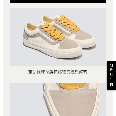
AI
找
尺
寸