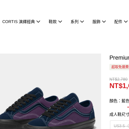
CORTIS 演繹經典
鞋款
系列
服飾
配件
Premi
超取免運費
NT$2,780
NT$1,
顏色：藍
成人鞋尺
US3.5