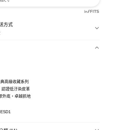
找尺寸
送方式
費
次付款
付款
 經典高級收藏系列
G 認證低汙染皮革
膠外底，卓越抓地
7ESD1
y
分期