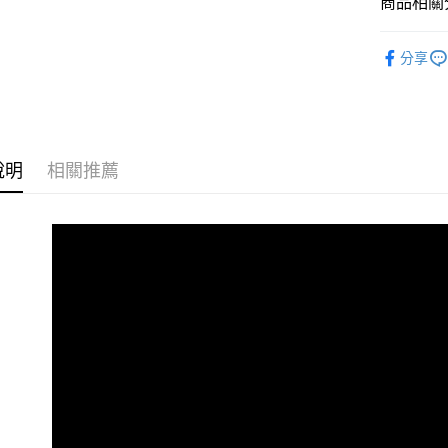
商品相關分
【大哥付
AFTEE先
1.本服務
全商品專
2.付款方
相關說明
分享
流程，驗
男性
當
【關於「A
ATM付款
完成交易
AFTEE
男性
O
3.實際核
便利好安
4.訂單成
１．簡單
男性
經
消。如遇
２．便利
運送方式
無法說明
３．安心
說明
相關推薦
女性
當
【繳款方
全家取貨
1.分期款
【「AFT
女性
O
醒簡訊。
免運費
１．於結帳
2.透過簡
女性
付」結帳
經
帳／街口支
付款後全
２．訂單
春夏新品
３．收到繳
免運費
【注意事
／ATM／
😎精選活
1.本服務
※ 請注意
萊爾富取
用戶於交
絡購買商品
😎精選活
款買賣價
先享後付
免運費
2.基於同
※ 交易是
🏁Prem
資料（包
是否繳費成
付款後萊
用，由本
付客戶支
免運費
3.完整用
【注意事