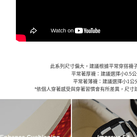
7-11取貨
１．透過由
交易，需
免運費
求債權轉
２．關於
付款後7-1
https://aft
免運費
３．未成
「AFTE
宅配
任。
４．使用「
免運費
即時審查
結果請求
５．嚴禁
此系列尺寸偏大，建議根據平常穿搭襪
形，恩沛
動。
平常著厚襪：建議選擇小0.5
平常著薄襪：建議選擇小1公
*依個人穿著感受與穿著習慣會有所差異，尺寸