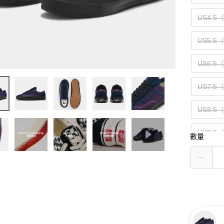
US4.5
US5.5
US6.5
US7.5
US8.5
US9.5
數量
US10.5
US11.5
US13（