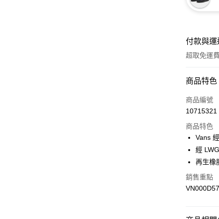
付款與運
超取免運
付款方式
商品特色
信用卡一
商品編號
10715321
超商取貨
商品特色
LINE Pay
Vans
經 LW
Apple Pay
再生橡
悠遊付
銷售重點
VN000D5
Google Pa
大哥付你
相關說明