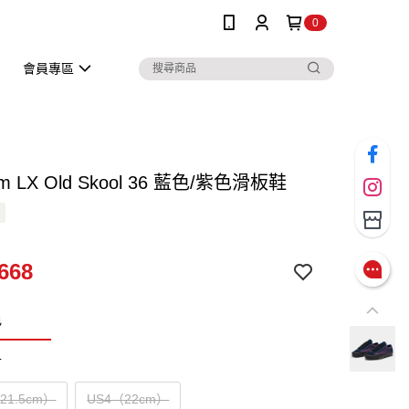
0
會員專區
um LX Old Skool 36 藍色/紫色滑板鞋
668
色
寸
（21.5cm）
US4（22cm）