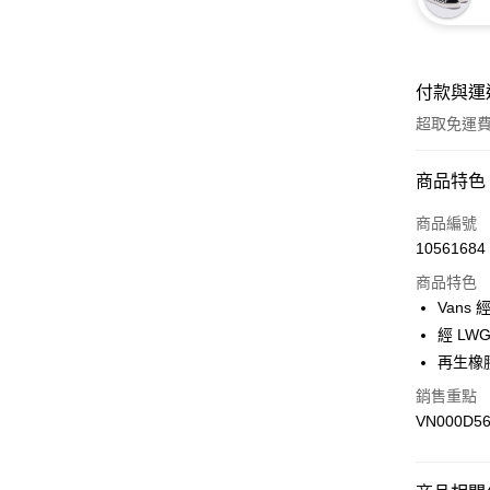
付款與運
超取免運
付款方式
商品特色
信用卡一
商品編號
10561684
超商取貨
商品特色
LINE Pay
Vans
經 LW
Apple Pay
再生橡
悠遊付
銷售重點
VN000D5
Google Pa
大哥付你
相關說明