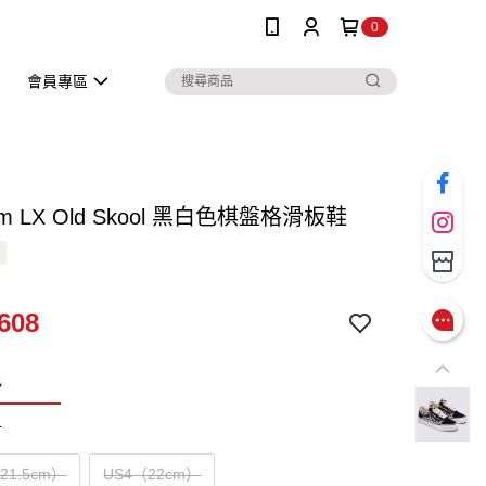
0
會員專區
um LX Old Skool 黑白色棋盤格滑板鞋
608
色
寸
（21.5cm）
US4（22cm）