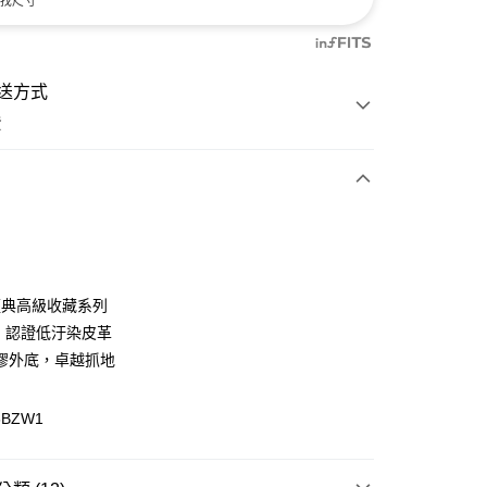
找尺寸
送方式
費
次付款
付款
 經典高級收藏系列
G 認證低汙染皮革
膠外底，卓越抓地
6BZW1
y
分期