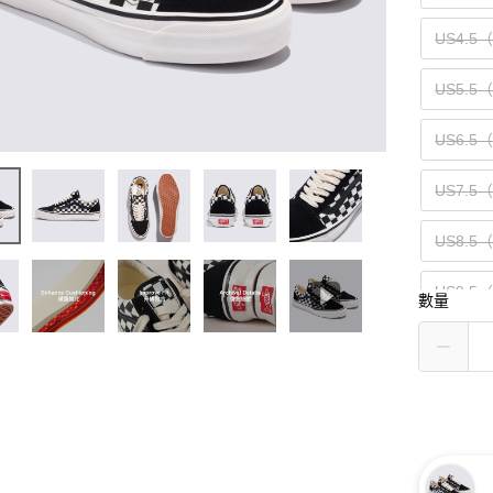
US4.5
US5.5
US6.5
US7.5
US8.5
US9.5
數量
US10.5
US11.5
US13（