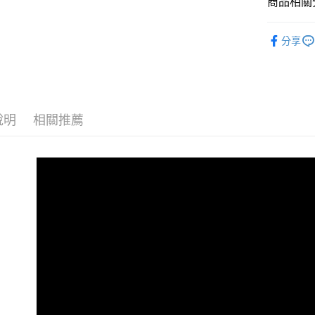
商品相關分
【大哥付
AFTEE先
1.本服務
全商品專
2.付款方
相關說明
分享
流程，驗
男性
當
【關於「A
ATM付款
完成交易
AFTEE
男性
O
3.實際核
便利好安
4.訂單成
１．簡單
男性
經
消。如遇
２．便利
運送方式
無法說明
３．安心
說明
相關推薦
女性
當
【繳款方
全家取貨
1.分期款
【「AFT
女性
O
醒簡訊。
免運費
１．於結帳
2.透過簡
女性
付」結帳
經
帳／街口支
付款後全
２．訂單
🏁棋盤格
３．收到繳
免運費
【注意事
／ATM／
春夏新品
1.本服務
※ 請注意
萊爾富取
用戶於交
絡購買商品
😎精選活
款買賣價
先享後付
免運費
2.基於同
※ 交易是
😎精選活
資料（包
是否繳費成
付款後萊
用，由本
付客戶支
🏁Prem
免運費
3.完整用
【注意事