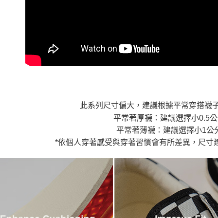
7-11取貨
１．透過由
交易，需
免運費
求債權轉
２．關於
付款後7-1
https://aft
免運費
３．未成
「AFTE
宅配
任。
４．使用「
免運費
即時審查
結果請求
５．嚴禁
此系列尺寸偏大，建議根據平常穿搭襪
形，恩沛
動。
平常著厚襪：建議選擇小0.5
平常著薄襪：建議選擇小1公
*依個人穿著感受與穿著習慣會有所差異，尺寸