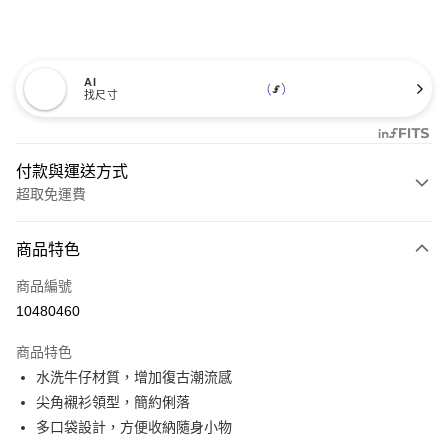
AI
找尺寸
付款與運送方式
超取免運費
付款方式
商品特色
信用卡一次付款
商品編號
超商取貨付款
10480460
LINE Pay
商品特色
Apple Pay
水洗牛仔材質，增加復古潮流感
尖角襯衫領型，簡約俐落
悠遊付
多口袋設計，方便收納隨身小物
Google Pay