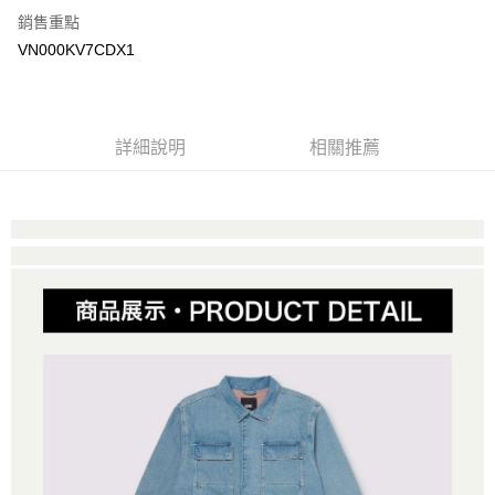
銷售重點
大哥付你分期
VN000KV7CDX1
相關說明
【大哥付你分期使用說明】
AFTEE先享後付
1.本服務由台灣大哥大提供，台灣大哥大用戶可立即使用無須另外申請。
2.付款方式選擇「大哥付你分期」，訂單成立後會自動跳轉到大哥付的交易
相關說明
詳細說明
相關推薦
流程，驗證手機門號後，選擇欲分期的期數、繳款截止日，確認付款後即完
【關於「AFTEE先享後付」】
成交易。
ATM付款
AFTEE先享後付是「在收到商品之後才付款」的支付方式。 讓您購物簡單
3.實際核准額度、可分期數及費用金額請依後續交易確認頁面所載為準。
便利好安心！
4.訂單成立30分鐘內，如未前往確認交易或遇審核未通過，訂單將自動取
１．簡單：不需註冊會員、不需綁卡、不需儲值。
運送方式
消。如遇「轉專審核」未通過狀況，表示未達大哥付你分期系統評分，恕無
２．便利：只要手機號碼，簡訊認證，即可結帳。
法說明評估內容。
３．安心：先確認商品／服務後，再付款。
全家取貨付款
【繳款方式說明】
1.分期款項不併入電信帳單，「大哥付你分期」於每月結算日後寄送繳費提
免運費
【「AFTEE先享後付」結帳流程】
醒簡訊。
１．於結帳方式選擇「AFTEE先享後付」後，將跳轉至「AFTEE先享後付」
2.透過簡訊連結打開帳單後，可選擇「超商條碼／台灣大直營門市／銀行轉
付款後全家取貨
結帳頁面，進行簡訊認證並確認金額後，即可完成結帳。
帳／街口支付／iPASS MONEY」等通路繳費。
２．訂單成立數日內，您將收到繳費通知簡訊。
免運費
３．收到繳費通知簡訊後14天內，點擊此簡訊中的連結，可透過四大超商／
【注意事項】
ATM／網路銀行／等多元方式進行付款，方視為交易完成。
萊爾富取貨付款
1.本服務係由「台灣大哥大股份有限公司」（以下簡稱本公司）所提供，讓
※ 請注意：結帳手續完成當下不需立刻繳費，但若您需要取消訂單，請聯絡
用戶於交易時，得透過本服務購買商品或服務，並由商店將買賣／分期付款
免運費
購買商品的店家。未經商家同意取消之訂單仍視為有效，需透過AFTEE先享
買賣價金債權讓與本公司後，依約使用本公司帳單繳交帳款。
後付繳納相關費用。
2.基於同意付款使用「大哥付你分期」之契約關係目的，商店將以您的個人
付款後萊爾富取貨
※ 交易是否成功請以「AFTEE先享後付 」之結帳頁面顯示為準，若有關於
資料（包含姓名、電話或地址）提供予台灣大哥大進項蒐集、處理及利用，