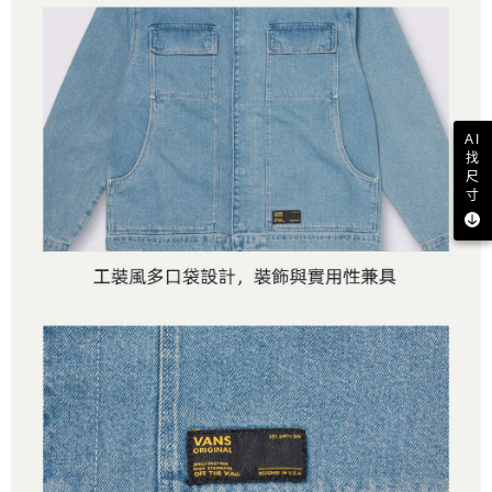
AI
找
尺
寸