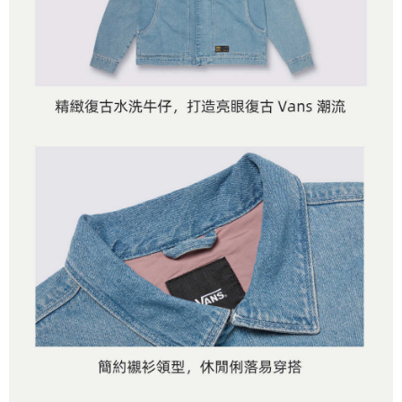
是否繳費成功／繳費後需取消欲退款等相關疑問，請聯繫「AFTEE先享後付
免運費
由本公司與您本人進行分期帳單所需資料之確認、核對及更正。
客戶支援中心」
https://netprotections.freshdesk.com/support/home
3.完整用戶服務條款，請詳閱以下連結：
https://oppay.tw/userRule
7-11取貨付款
【注意事項】
１．透過由恩沛科技股份有限公司提供之「AFTEE先享後付」服務完成之交
免運費
易，需依本服務之必要範圍內提供個人資料，並將交易相關給付款項請求債
權轉讓予恩沛科技股份有限公司。
付款後7-11取貨
２．關於個人資料處理事宜，請瀏覽以下網址：
免運費
https://aftee.tw/terms/#terms3
３．未成年的使用者請事先徵得法定代理人或監護人之同意方可使用
宅配
「AFTEE先享後付」，若未經同意申辦者引起之損失，本公司不負相關責
任。
免運費
４．使用「AFTEE先享後付」時，將依據個別帳號之用戶狀況，依本公司即
時審查核予不同之上限額度；若仍有額度不足之情形，本公司將視審查結果
請求用戶進行身份認證。
５．嚴禁一人註冊多個帳號或使用他人資訊註冊。若發現惡意使用之情形，
恩沛科技股份有限公司將有權停止該用戶之使用額度並採取法律行動。