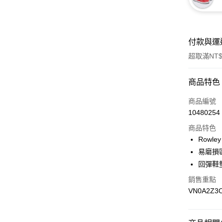
付款與運
超取滿NT$
付款方式
商品特色
信用卡一
商品編號
10480254
超商取貨
商品特色
LINE Pay
Rowl
易磨損
Apple Pay
回彈鞋
悠遊付
銷售重點
VN0A2Z3
Google Pa
大哥付你
相關說明