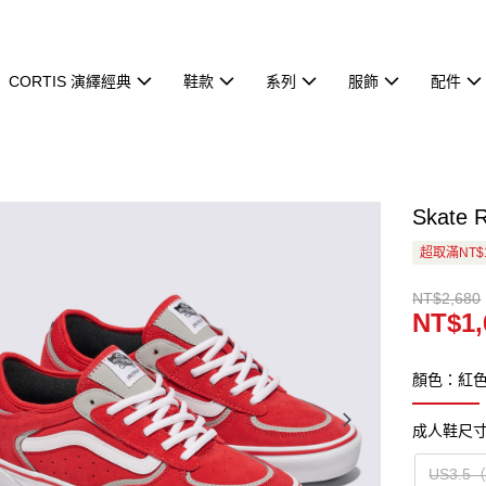
CORTIS 演繹經典
鞋款
系列
服飾
配件
Skate
超取滿NT$
NT$2,680
NT$1,
顏色：紅
成人鞋尺
US3.5