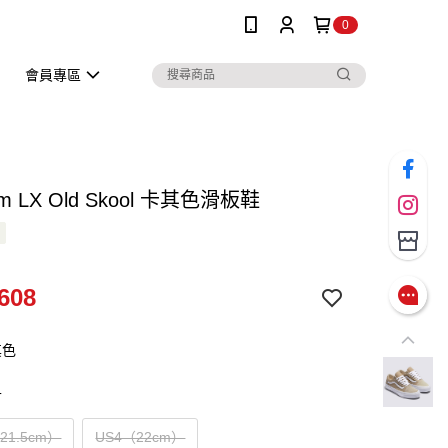
0
會員專區
um LX Old Skool 卡其色滑板鞋
608
其色
寸
（21.5cm）
US4（22cm）