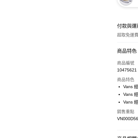
付款與運
超取免運
付款方式
商品特色
信用卡一
商品編號
10475621
超商取貨
商品特色
LINE Pay
Vans
Vans
Apple Pay
Vans
悠遊付
銷售重點
VN000D5
Google Pa
大哥付你
相關說明