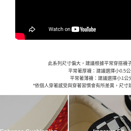
7-11取貨
１．透過由
交易，需
免運費
求債權轉
２．關於
付款後7-1
https://aft
免運費
３．未成
「AFTE
宅配
任。
４．使用「
免運費
即時審查
結果請求
５．嚴禁
此系列尺寸偏大，建議根據平常穿搭襪
形，恩沛
動。
平常著厚襪：建議選擇小0.5
平常著薄襪：建議選擇小1公
*依個人穿著感受與穿著習慣會有所差異，尺寸