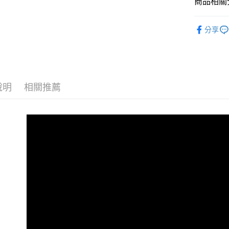
商品相關分
【大哥付
AFTEE先
1.本服務
全商品專
2.付款方
相關說明
分享
流程，驗
男性
當
【關於「A
ATM付款
完成交易
AFTEE
男性
O
3.實際核
便利好安
4.訂單成
１．簡單
男性
經
消。如遇
２．便利
運送方式
無法說明
３．安心
說明
相關推薦
女性
當
【繳款方
全家取貨
1.分期款
【「AFT
女性
O
醒簡訊。
免運費
１．於結帳
2.透過簡
女性
付」結帳
經
帳／街口支
付款後全
２．訂單
春夏新品
３．收到繳
免運費
【注意事
／ATM／
😎精選活
1.本服務
※ 請注意
萊爾富取
用戶於交
絡購買商品
😎精選活
款買賣價
先享後付
免運費
2.基於同
※ 交易是
🏁Prem
資料（包
是否繳費成
付款後萊
用，由本
付客戶支
免運費
3.完整用
【注意事