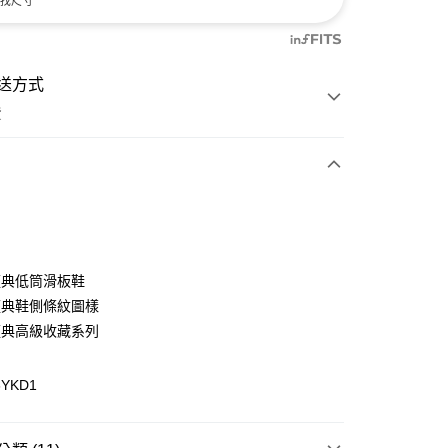
找尺寸
送方式
費
次付款
付款
 經典低筒滑板鞋
 經典鞋側條紋圖樣
 經典高級收藏系列
6YKD1
y
分期