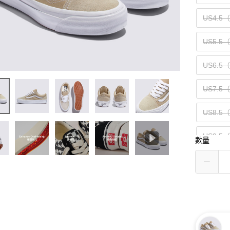
US4.5
US5.5
US6.5
US7.5
US8.5
US9.5
數量
US10.5
US11.5
US13（