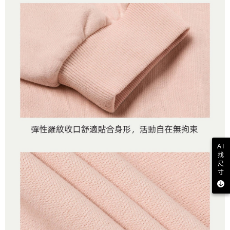
AI
找
尺
寸