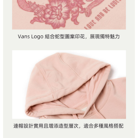
是否繳費成功／繳費後需取消欲退款等相關疑問，請聯繫「AFTEE先享後付
免運費
由本公司與您本人進行分期帳單所需資料之確認、核對及更正。
客戶支援中心」
https://netprotections.freshdesk.com/support/home
3.完整用戶服務條款，請詳閱以下連結：
https://oppay.tw/userRule
7-11取貨付款
【注意事項】
１．透過由恩沛科技股份有限公司提供之「AFTEE先享後付」服務完成之交
免運費
易，需依本服務之必要範圍內提供個人資料，並將交易相關給付款項請求債
權轉讓予恩沛科技股份有限公司。
付款後7-11取貨
２．關於個人資料處理事宜，請瀏覽以下網址：
免運費
https://aftee.tw/terms/#terms3
３．未成年的使用者請事先徵得法定代理人或監護人之同意方可使用
宅配
「AFTEE先享後付」，若未經同意申辦者引起之損失，本公司不負相關責
任。
免運費
４．使用「AFTEE先享後付」時，將依據個別帳號之用戶狀況，依本公司即
時審查核予不同之上限額度；若仍有額度不足之情形，本公司將視審查結果
請求用戶進行身份認證。
５．嚴禁一人註冊多個帳號或使用他人資訊註冊。若發現惡意使用之情形，
恩沛科技股份有限公司將有權停止該用戶之使用額度並採取法律行動。