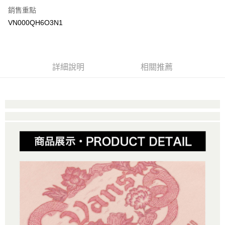
銷售重點
大哥付你分期
VN000QH6O3N1
相關說明
【大哥付你分期使用說明】
AFTEE先享後付
1.本服務由台灣大哥大提供，台灣大哥大用戶可立即使用無須另外申請。
2.付款方式選擇「大哥付你分期」，訂單成立後會自動跳轉到大哥付的交易
相關說明
詳細說明
相關推薦
流程，驗證手機門號後，選擇欲分期的期數、繳款截止日，確認付款後即完
【關於「AFTEE先享後付」】
成交易。
ATM付款
AFTEE先享後付是「在收到商品之後才付款」的支付方式。 讓您購物簡單
3.實際核准額度、可分期數及費用金額請依後續交易確認頁面所載為準。
便利好安心！
4.訂單成立30分鐘內，如未前往確認交易或遇審核未通過，訂單將自動取
１．簡單：不需註冊會員、不需綁卡、不需儲值。
運送方式
消。如遇「轉專審核」未通過狀況，表示未達大哥付你分期系統評分，恕無
２．便利：只要手機號碼，簡訊認證，即可結帳。
法說明評估內容。
３．安心：先確認商品／服務後，再付款。
全家取貨付款
【繳款方式說明】
1.分期款項不併入電信帳單，「大哥付你分期」於每月結算日後寄送繳費提
免運費
【「AFTEE先享後付」結帳流程】
醒簡訊。
１．於結帳方式選擇「AFTEE先享後付」後，將跳轉至「AFTEE先享後付」
2.透過簡訊連結打開帳單後，可選擇「超商條碼／台灣大直營門市／銀行轉
付款後全家取貨
結帳頁面，進行簡訊認證並確認金額後，即可完成結帳。
帳／街口支付／iPASS MONEY」等通路繳費。
２．訂單成立數日內，您將收到繳費通知簡訊。
免運費
３．收到繳費通知簡訊後14天內，點擊此簡訊中的連結，可透過四大超商／
【注意事項】
ATM／網路銀行／等多元方式進行付款，方視為交易完成。
萊爾富取貨付款
1.本服務係由「台灣大哥大股份有限公司」（以下簡稱本公司）所提供，讓
※ 請注意：結帳手續完成當下不需立刻繳費，但若您需要取消訂單，請聯絡
用戶於交易時，得透過本服務購買商品或服務，並由商店將買賣／分期付款
免運費
購買商品的店家。未經商家同意取消之訂單仍視為有效，需透過AFTEE先享
買賣價金債權讓與本公司後，依約使用本公司帳單繳交帳款。
後付繳納相關費用。
2.基於同意付款使用「大哥付你分期」之契約關係目的，商店將以您的個人
付款後萊爾富取貨
※ 交易是否成功請以「AFTEE先享後付 」之結帳頁面顯示為準，若有關於
資料（包含姓名、電話或地址）提供予台灣大哥大進項蒐集、處理及利用，