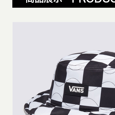
資料（包
是否繳費成
付款後萊
用，由本
付客戶支
免運費
3.完整用
【注意事
7-11取貨
１．透過由
交易，需
免運費
求債權轉
２．關於
付款後7-1
https://aft
免運費
３．未成
「AFTE
宅配
任。
４．使用「
免運費
即時審查
結果請求
５．嚴禁
形，恩沛
動。