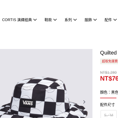
CORTIS 演繹經典
鞋款
系列
服飾
配件
Quil
超取免運費
NT$1,280
NT$7
顏色：黑
配件尺寸
S／M