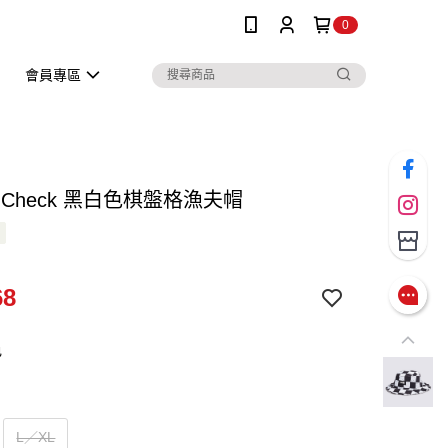
0
會員專區
ted Check 黑白色棋盤格漁夫帽
68
色
L／XL