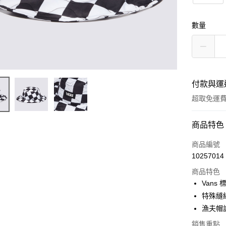
數量
付款與運
超取免運
付款方式
商品特色
信用卡一
商品編號
10257014
超商取貨
商品特色
LINE Pay
Vans
特殊縫
Apple Pay
漁夫帽
悠遊付
銷售重點