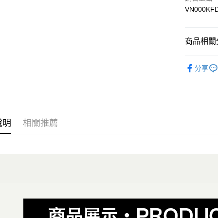
VN000KF
Google Pa
大哥付你
相關說明
商品相關分
【大哥付
AFTEE先
1.本服務
全商品專
2.付款方
相關說明
分享
流程，驗
男性
男
【關於「A
ATM付款
完成交易
AFTEE
女性
女
3.實際核
便利好安
4.訂單成
１．簡單
男生服飾
消。如遇
２．便利
運送方式
無法說明
３．安心
說明
相關推薦
女生服飾
【繳款方
全家取貨
1.分期款
【「AFT
女生服飾
醒簡訊。
免運費
１．於結帳
2.透過簡
🏁棋盤格
付」結帳
帳／街口支
付款後全
２．訂單
😎精選活
３．收到繳
免運費
【注意事
／ATM／
😎精選活
1.本服務
※ 請注意
萊爾富取
用戶於交
絡購買商品
款買賣價
先享後付
免運費
2.基於同
※ 交易是