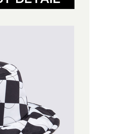
含姓名、電話或地址）提供予台灣大哥大進項蒐集、處理及利
功／繳費後需取消欲退款等相關疑問，請聯繫「AFTEE先享後
爾富取貨
公司與您本人進行分期帳單所需資料之確認、核對及更正。
援中心」
https://netprotections.freshdesk.com/support/home
戶服務條款，請詳閱以下連結：
https://oppay.tw/userRule
項】
付款
恩沛科技股份有限公司提供之「AFTEE先享後付」服務完成之
依本服務之必要範圍內提供個人資料，並將交易相關給付款項請
讓予恩沛科技股份有限公司。
個人資料處理事宜，請瀏覽以下網址：
1取貨
ee.tw/terms/#terms3
年的使用者請事先徵得法定代理人或監護人之同意方可使用
E先享後付」，若未經同意申辦者引起之損失，本公司不負相關責
AFTEE先享後付」時，將依據個別帳號之用戶狀況，依本公司
核予不同之上限額度；若仍有額度不足之情形，本公司將視審查
用戶進行身份認證。
一人註冊多個帳號或使用他人資訊註冊。若發現惡意使用之情
科技股份有限公司將有權停止該用戶之使用額度並採取法律行