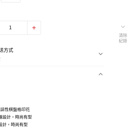
清除
紀錄
送方式
費
次付款
付款
 標誌性棋盤格印花
線設計，時尚有型
設計，時尚有型